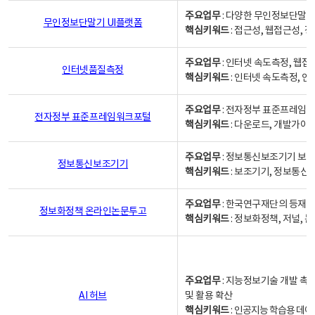
주요업무
: 다양한 무인정보단말기
무인정보단말기 UI플랫폼
핵심키워드
: 접근성, 웹접근성,
주요업무
: 인터넷 속도측정, 웹접
인터넷품질측정
핵심키워드
: 인터넷 속도측정, 
주요업무
: 전자정부 표준프레임워
전자정부 표준프레임워크포털
핵심키워드
: 다운로드, 개발가이
주요업무
: 정보통신보조기기 보급
정보통신보조기기
핵심키워드
: 보조기기, 정보통신
주요업무
: 한국연구재단의 등재
정보화정책 온라인논문투고
핵심키워드
: 정보화정책, 저널, 논문,
주요업무
: 지능정보기술 개발 촉
AI 허브
및 활용 확산
핵심키워드
:
인공지능 학습용 데이터,