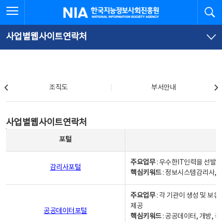
본
전
전체메뉴 열기
검
한국지능정보사회진흥원
문
체
바
메
로
뉴
가
바
사업별웹사이트연락처
기
로
가
기
조직도
조직도
부서안내
사업별웹사이트연락처
사업별웹사이트연락처
사업별웹사이트연락처 - 포털, 주요업무및 핵심키워드, 소관부서 및 담당자, 대표전화로 구성됨
포털
주요업무
: 우수한IT인력을 선발
감리사포털
핵심키워드
: 정보시스템감리사, 
주요업무
: 각 기관이 생성 및 
제공
공공데이터포털
핵심키워드
: 공공데이터, 개방, 