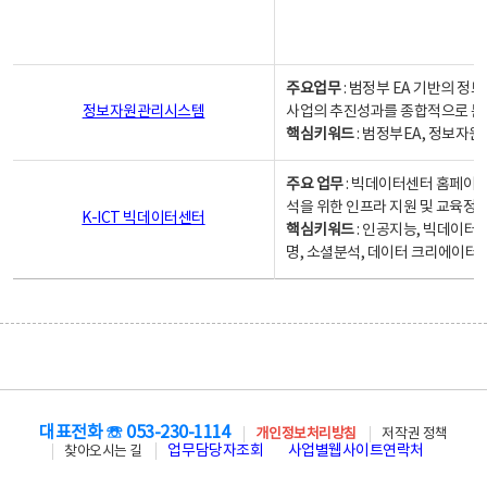
주요업무
: 범정부 EA 기반의 
정보자원관리시스템
사업의 추진성과를 종합적으로 분
핵심키워드
: 범정부EA, 정보
주요 업무
: 빅데이터센터 홈페이지
석을 위한 인프라 지원 및 교육정보
K-ICT 빅데이터센터
핵심키워드
: 인공지능, 빅데이터
명, 소셜분석, 데이터 크리에이터 
대표전화 ☏ 053-230-1114
개인정보처리방침
저작권 정책
업무담당자조회
사업별웹사이트연락처
찾아오시는 길