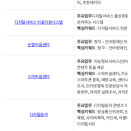
터, 추천데이터
주요업무
디지털서비스 활성화를 위
디지털서비스 이용지원시스템
관리하는 시스템
핵심키워드
: 디지털서비스 전문계
주요업무
: 청각‧언어장애인의 
손말이음센터
핵심키워드
: 청각‧언어장애인, 
주요업무
: 지능정보서비스(인터넷
콘텐츠 등을 제공
핵심키워드
: 스마트쉼센터, 지능
스마트쉼센터
스마트폰 중독, 예방교육, 센터내
조사, 인터넷중독 전문상담사 자격
동본부, 과의존 실태조사, 과의존
주요업무
: 디지털윤리 콘텐츠 지원
핵심키워드
: 방송통신위원회, 방
디지털윤리
예방, 사이버폭력, 아인세, 아름다
디지털시민