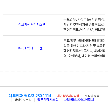
주요업무
: 범정부 EA 기반의 
정보자원관리시스템
사업의 추진성과를 종합적으로 분
핵심키워드
: 범정부EA, 정보
주요 업무
: 빅데이터센터 홈페이지
석을 위한 인프라 지원 및 교육정보
K-ICT 빅데이터센터
핵심키워드
: 인공지능, 빅데이터
명, 소셜분석, 데이터 크리에이터 
대표전화 ☏ 053-230-1114
개인정보처리방침
저작권 정책
업무담당자조회
사업별웹사이트연락처
찾아오시는 길