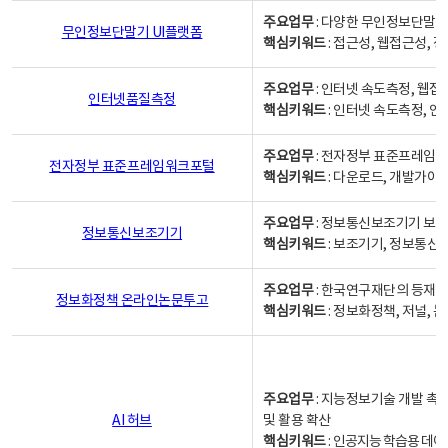
주요업무
: 다양한 무인정보단말기
무인정보단말기 UI플랫폼
핵심키워드
: 접근성, 웹접근성,
주요업무
: 인터넷 속도측정, 웹접
인터넷품질측정
핵심키워드
: 인터넷 속도측정, 
주요업무
: 전자정부 표준프레임워
전자정부 표준프레임워크포털
핵심키워드
: 다운로드, 개발가이
주요업무
: 정보통신보조기기 보급
정보통신보조기기
핵심키워드
: 보조기기, 정보통신
주요업무
: 한국연구재단의 등재
정보화정책 온라인논문투고
핵심키워드
: 정보화정책, 저널, 논문,
주요업무
: 지능정보기술 개발 촉
AI 허브
및 활용 확산
핵심키워드
:
인공지능 학습용 데이터,