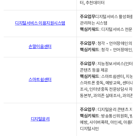
터, 추천데이터
주요업무
디지털서비스 활성화를 위
디지털서비스 이용지원시스템
관리하는 시스템
핵심키워드
: 디지털서비스 전문계
주요업무
: 청각‧언어장애인의 
손말이음센터
핵심키워드
: 청각‧언어장애인, 
주요업무
: 지능정보서비스(인터넷
콘텐츠 등을 제공
핵심키워드
: 스마트쉼센터, 지능
스마트쉼센터
스마트폰 중독, 예방교육, 센터내
조사, 인터넷중독 전문상담사 자격
동본부, 과의존 실태조사, 과의존
주요업무
: 디지털윤리 콘텐츠 지원
핵심키워드
: 방송통신위원회, 방
디지털윤리
예방, 사이버폭력, 아인세, 아름다
디지털시민