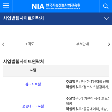
본
전
전체메뉴 열기
검
한국지능정보사회진흥원
문
체
바
메
로
뉴
가
바
사업별웹사이트연락처
기
로
가
기
조직도
조직도
부서안내
사업별웹사이트연락처
사업별웹사이트연락처
사업별웹사이트연락처 - 포털, 주요업무및 핵심키워드, 소관부서 및 담당자, 대표전화로 구성됨
포털
주요업무
: 우수한IT인력을 선발
감리사포털
핵심키워드
: 정보시스템감리사, 
주요업무
: 각 기관이 생성 및 
제공
공공데이터포털
핵심키워드
: 공공데이터, 개방, 