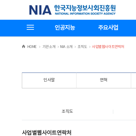
본
전
한국지능정보사회진흥원
문
체
바
메
로
뉴
가
바
전체메뉴보기
기
로
인공지능
주요사업
가
기
>
>
>
>
HOME
기관소개
NIA 소개
조직도
사업별웹사이트연락처
인사말
연혁
조직도
조직도
사업별웹사이트연락처
사업별웹사이트연락처