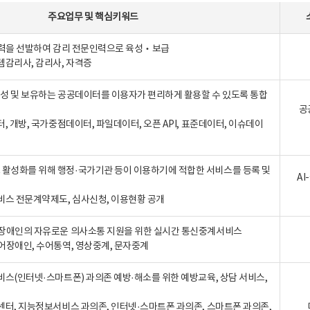
주요업무
및
핵심키워드
인력을 선발하여 감리 전문인력으로 육성‧보급
템감리사, 감리사, 자격증
 생성 및 보유하는 공공데이터를 이용자가 편리하게 활용할 수 있도록 통합
공
터, 개방, 국가중점데이터, 파일데이터, 오픈 API, 표준데이터, 이슈데이
활성화를 위해 행정·국가기관 등이 이용하기에 적합한 서비스를 등록 및
A
비스 전문계약제도, 심사신청, 이용현황 공개
장애인의 자유로운 의사소통 지원을 위한 실시간 통신중계서비스
어장애인, 수어통역, 영상중계, 문자중계
비스(인터넷·스마트폰) 과의존 예방·해소를 위한 예방교육, 상담 서비스,
센터, 지능정보서비스 과의존, 인터넷·스마트폰 과의존, 스마트폰 과의존,