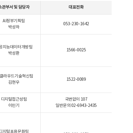
소관부서 및 담당자
대표전화
AI정부기획팀
053-230-1642
박성하
공지능데이터개방팀
1566-0025
박성환
I-클라우드기술혁신팀
1522-0089
김현우
디지털접근성팀
국번없이 107
이민기
일반문의 02-6943-2435
디지털포용문화팀