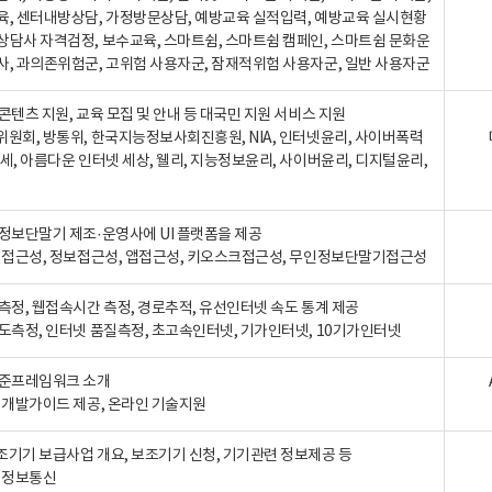
육, 센터내방상담, 가정방문상담, 예방교육 실적입력, 예방교육 실시현황
상담사 자격검정, 보수교육, 스마트쉼, 스마트쉼 캠페인, 스마트쉼 문화운
사, 과의존위험군, 고위험 사용자군, 잠재적위험 사용자군, 일반 사용자군
콘텐츠 지원, 교육 모집 및 안내 등 대국민 지원 서비스 지원
위원회, 방통위, 한국지능정보사회진흥원, NIA, 인터넷윤리, 사이버폭력
세, 아름다운 인터넷 세상, 웰리, 지능정보윤리, 사이버윤리, 디지털윤리,
인정보단말기 제조·운영사에 UI 플랫폼을 제공
 웹접근성, 정보접근성, 앱접근성, 키오스크접근성, 무인정보단말기접근성
도측정, 웹접속시간 측정, 경로추적, 유선인터넷 속도 통계 제공
속도측정, 인터넷 품질측정, 초고속인터넷, 기가인터넷, 10기가인터넷
표준프레임워크 소개
, 개발가이드 제공, 온라인 기술지원
조기기 보급사업 개요, 보조기기 신청, 기기관련 정보제공 등
, 정보통신