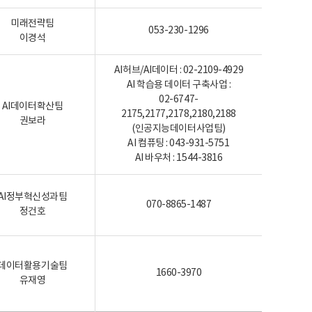
미래전략팀
053-230-1296
이경석
AI허브/AI데이터 : 02-2109-4929
AI 학습용 데이터 구축사업 :
02-6747-
AI데이터확산팀
2175,2177,2178,2180,2188
권보라
(인공지능데이터사업팀)
AI 컴퓨팅 : 043-931-5751
AI 바우처 : 1544-3816
AI정부혁신성과팀
070-8865-1487
정건호
데이터활용기술팀
1660-3970
유재영