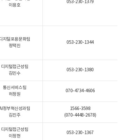
053-230-1379
이용호
디지털포용문화팀
053-230-1344
정택진
디지털접근성팀
053-230-1380
김민수
통신서비스팀
070-4734-4606
허정원
AI정부혁신성과팀
1566-3598
김진주
(070-4448-2678)
디지털접근성팀
053-230-1367
이정현