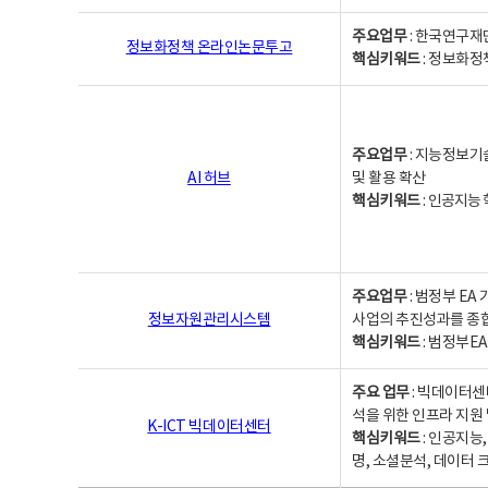
주요업무
: 한국연구재
정보화정책 온라인논문투고
핵심키워드
: 정보화정책,
주요업무
: 지능정보기
AI 허브
및 활용 확산
핵심키워드
:
인공지능 학
주요업무
: 범정부 E
정보자원관리시스템
사업의 추진성과를 종
핵심키워드
: 범정부E
주요 업무
: 빅데이터센
석을 위한 인프라 지원 
K-ICT 빅데이터센터
핵심키워드
: 인공지능
명, 소셜분석, 데이터 