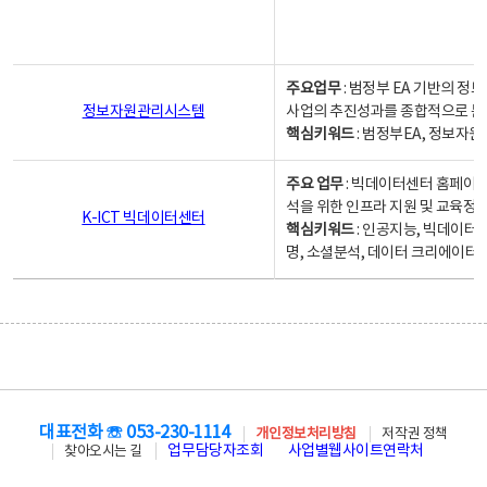
주요업무
: 범정부 EA 기반의 
정보자원관리시스템
사업의 추진성과를 종합적으로 분
핵심키워드
: 범정부EA, 정보
주요 업무
: 빅데이터센터 홈페이지
석을 위한 인프라 지원 및 교육정보
K-ICT 빅데이터센터
핵심키워드
: 인공지능, 빅데이터
명, 소셜분석, 데이터 크리에이터 
대표전화 ☏ 053-230-1114
개인정보처리방침
저작권 정책
업무담당자조회
사업별웹사이트연락처
찾아오시는 길