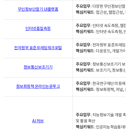
주요업무
: 다양한 무인정보단말기
무인정보단말기 UI플랫폼
핵심키워드
: 접근성, 웹접근성,
주요업무
: 인터넷 속도측정, 웹접
인터넷품질측정
핵심키워드
: 인터넷 속도측정, 
주요업무
: 전자정부 표준프레임워
전자정부 표준프레임워크포털
핵심키워드
: 다운로드, 개발가이
주요업무
: 정보통신보조기기 보급
정보통신보조기기
핵심키워드
: 보조기기, 정보통신
주요업무
: 한국연구재단의 등재
정보화정책 온라인논문투고
핵심키워드
: 정보화정책, 저널, 논문,
주요업무
: 지능정보기술 개발 촉
AI 허브
및 활용 확산
핵심키워드
:
인공지능 학습용 데이터,