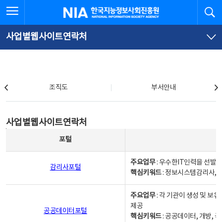
본
전
전체메뉴 열기
검
한국지능정보사회진흥원
문
체
바
메
로
뉴
가
바
사업별웹사이트연락처
기
로
가
기
조직도
조직도
부서안내
사업별웹사이트연락처
사업별웹사이트연락처
사업별웹사이트연락처 - 포털, 주요업무및 핵심키워드, 소관부서 및 담당자, 대표전화로 구성됨
포털
주요업무
: 우수한IT인력을 선발
감리사포털
핵심키워드
: 정보시스템감리사, 
주요업무
: 각 기관이 생성 및 
제공
공공데이터포털
핵심키워드
: 공공데이터, 개방, 