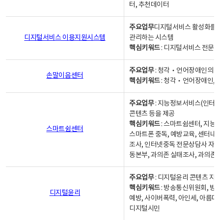
터, 추천데이터
주요업무
디지털서비스 활성화를 위
디지털서비스 이용지원시스템
관리하는 시스템
핵심키워드
: 디지털서비스 전문계
주요업무
: 청각‧언어장애인의 
손말이음센터
핵심키워드
: 청각‧언어장애인, 
주요업무
: 지능정보서비스(인터넷
콘텐츠 등을 제공
핵심키워드
: 스마트쉼센터, 지능
스마트쉼센터
스마트폰 중독, 예방교육, 센터내
조사, 인터넷중독 전문상담사 자격
동본부, 과의존 실태조사, 과의존
주요업무
: 디지털윤리 콘텐츠 지원
핵심키워드
: 방송통신위원회, 방
디지털윤리
예방, 사이버폭력, 아인세, 아름다
디지털시민