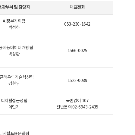
소관부서 및 담당자
대표전화
AI정부기획팀
053-230-1642
박성하
공지능데이터개방팀
1566-0025
박성환
I-클라우드기술혁신팀
1522-0089
김현우
디지털접근성팀
국번없이 107
이민기
일반문의 02-6943-2435
디지털포용문화팀