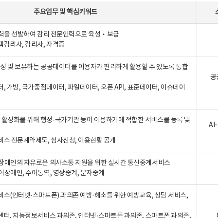
주요업무
및
핵심키워드
인력을 선발하여 감리 전문인력으로 육성‧보급
템감리사, 감리사, 자격증
 생성 및 보유하는 공공데이터를 이용자가 편리하게 활용할 수 있도록 통합
공
터, 개방, 국가중점데이터, 파일데이터, 오픈 API, 표준데이터, 이슈데이
활성화를 위해 행정·국가기관 등이 이용하기에 적합한 서비스를 등록 및
A
비스 전문계약제도, 심사신청, 이용현황 공개
장애인의 자유로운 의사소통 지원을 위한 실시간 통신중계서비스
어장애인, 수어통역, 영상중계, 문자중계
비스(인터넷·스마트폰) 과의존 예방·해소를 위한 예방교육, 상담 서비스,
센터, 지능정보서비스 과의존, 인터넷·스마트폰 과의존, 스마트폰 과의존,