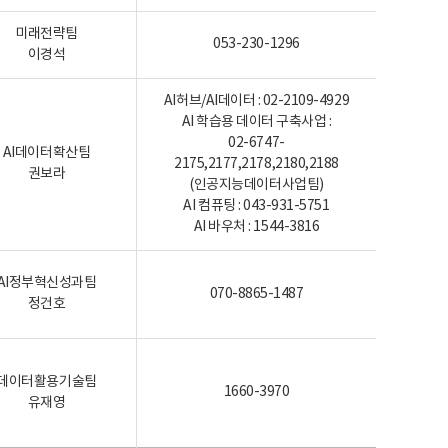
미래전략팀
053-230-1296
이경석
AI허브/AI데이터 : 02-2109-4929
AI 학습용 데이터 구축사업 :
02-6747-
AI데이터확산팀
2175,2177,2178,2180,2188
권보라
(인공지능데이터사업팀)
AI 컴퓨팅 : 043-931-5751
AI 바우처 : 1544-3816
AI정부혁신성과팀
070-8865-1487
정건호
데이터활용기술팀
1660-3970
유재영