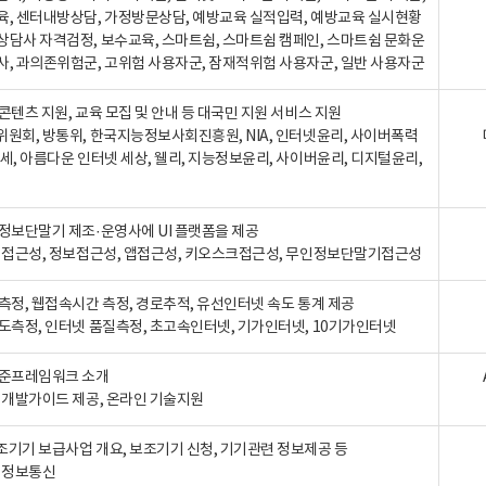
육, 센터내방상담, 가정방문상담, 예방교육 실적입력, 예방교육 실시현황
상담사 자격검정, 보수교육, 스마트쉼, 스마트쉼 캠페인, 스마트쉼 문화운
사, 과의존위험군, 고위험 사용자군, 잠재적위험 사용자군, 일반 사용자군
콘텐츠 지원, 교육 모집 및 안내 등 대국민 지원 서비스 지원
위원회, 방통위, 한국지능정보사회진흥원, NIA, 인터넷윤리, 사이버폭력
세, 아름다운 인터넷 세상, 웰리, 지능정보윤리, 사이버윤리, 디지털윤리,
인정보단말기 제조·운영사에 UI 플랫폼을 제공
 웹접근성, 정보접근성, 앱접근성, 키오스크접근성, 무인정보단말기접근성
도측정, 웹접속시간 측정, 경로추적, 유선인터넷 속도 통계 제공
속도측정, 인터넷 품질측정, 초고속인터넷, 기가인터넷, 10기가인터넷
표준프레임워크 소개
, 개발가이드 제공, 온라인 기술지원
조기기 보급사업 개요, 보조기기 신청, 기기관련 정보제공 등
, 정보통신