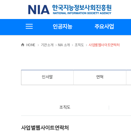
본
전
한국지능정보사회진흥원
문
체
바
메
로
뉴
가
바
전체메뉴보기
기
로
인공지능
주요사업
가
기
>
>
>
>
HOME
기관소개
NIA 소개
조직도
사업별웹사이트연락처
인사말
연혁
조직도
조직도
사업별웹사이트연락처
사업별웹사이트연락처