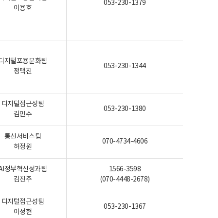
053-230-1379
이용호
디지털포용문화팀
053-230-1344
정택진
디지털접근성팀
053-230-1380
김민수
통신서비스팀
070-4734-4606
허정원
AI정부혁신성과팀
1566-3598
김진주
(070-4448-2678)
디지털접근성팀
053-230-1367
이정현