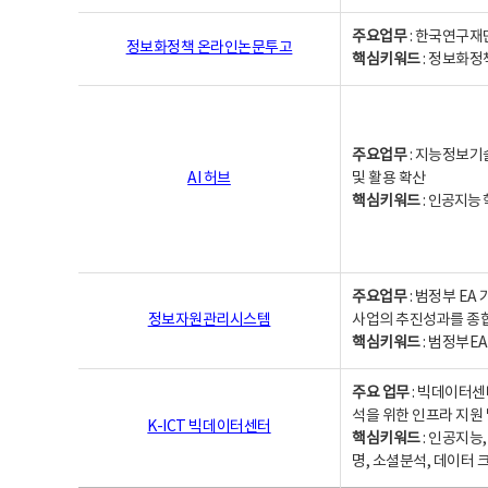
주요업무
: 한국연구재
정보화정책 온라인논문투고
핵심키워드
: 정보화정책,
주요업무
: 지능정보기
AI 허브
및 활용 확산
핵심키워드
:
인공지능 학
주요업무
: 범정부 E
정보자원관리시스템
사업의 추진성과를 종
핵심키워드
: 범정부E
주요 업무
: 빅데이터센
석을 위한 인프라 지원 
K-ICT 빅데이터센터
핵심키워드
: 인공지능
명, 소셜분석, 데이터 