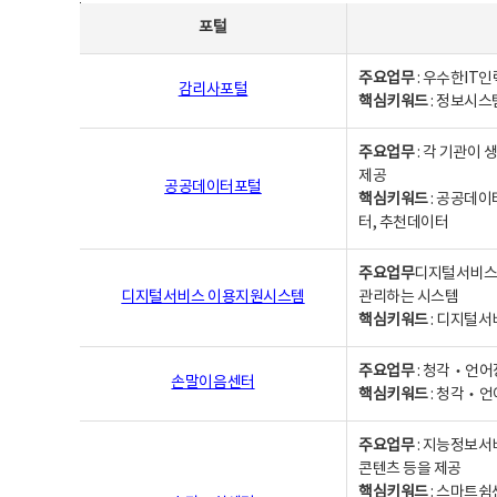
사업별웹사이트연락처 - 포털, 주요업무및 핵심키워드, 소관부서 및 담당자, 대표전화로 구성됨
포털
주요업무
: 우수한IT
감리사포털
핵심키워드
: 정보시스
주요업무
: 각 기관이
제공
공공데이터포털
핵심키워드
: 공공데이
터, 추천데이터
주요업무
디지털서비스 
디지털서비스 이용지원시스템
관리하는 시스템
핵심키워드
: 디지털서
주요업무
: 청각‧언어
손말이음센터
핵심키워드
: 청각‧언
주요업무
: 지능정보서
콘텐츠 등을 제공
핵심키워드
: 스마트쉼