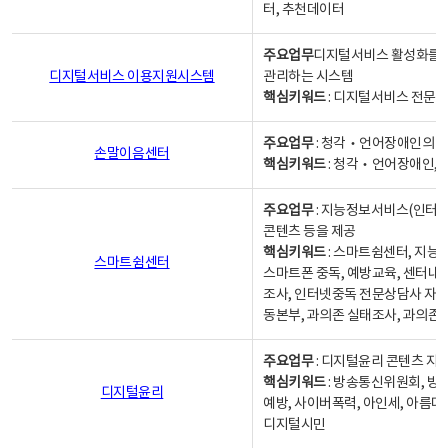
터, 추천데이터
주요업무
디지털서비스 활성화를 위
디지털서비스 이용지원시스템
관리하는 시스템
핵심키워드
: 디지털서비스 전문계
주요업무
: 청각‧언어장애인의 
손말이음센터
핵심키워드
: 청각‧언어장애인, 
주요업무
: 지능정보서비스(인터넷
콘텐츠 등을 제공
핵심키워드
: 스마트쉼센터, 지능
스마트쉼센터
스마트폰 중독, 예방교육, 센터내
조사, 인터넷중독 전문상담사 자격
동본부, 과의존 실태조사, 과의존
주요업무
: 디지털윤리 콘텐츠 지원
핵심키워드
: 방송통신위원회, 방
디지털윤리
예방, 사이버폭력, 아인세, 아름다
디지털시민