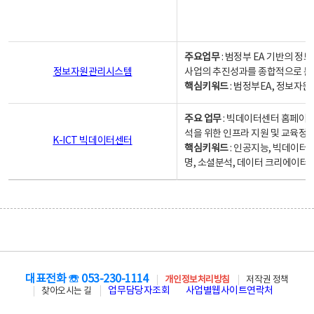
주요업무
: 범정부 EA 기반의 
정보자원관리시스템
사업의 추진성과를 종합적으로 분
핵심키워드
: 범정부EA, 정보
주요 업무
: 빅데이터센터 홈페이지
석을 위한 인프라 지원 및 교육정보
K-ICT 빅데이터센터
핵심키워드
: 인공지능, 빅데이터
명, 소셜분석, 데이터 크리에이터 
대표전화 ☏ 053-230-1114
개인정보처리방침
저작권 정책
업무담당자조회
사업별웹사이트연락처
찾아오시는 길