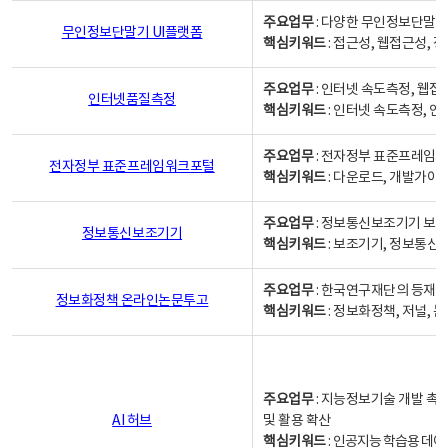
주요업무
: 다양한 무인정보단말기
무인정보단말기 UI플랫폼
핵심키워드
: 접근성, 웹접근성,
주요업무
: 인터넷 속도측정, 웹접
인터넷품질측정
핵심키워드
: 인터넷 속도측정, 
주요업무
: 전자정부 표준프레임워
전자정부 표준프레임워크포털
핵심키워드
: 다운로드, 개발가이
주요업무
: 정보통신보조기기 보급
정보통신보조기기
핵심키워드
: 보조기기, 정보통신
주요업무
: 한국연구재단의 등재
정보화정책 온라인논문투고
핵심키워드
: 정보화정책, 저널, 논문,
주요업무
: 지능정보기술 개발 촉
AI 허브
및 활용 확산
핵심키워드
:
인공지능 학습용 데이터,