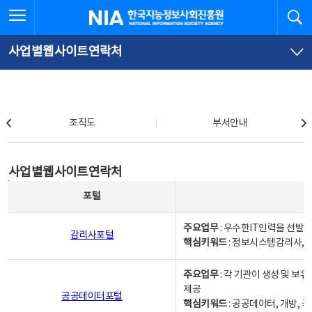
본
전
전체메뉴 열기
검
한국지능정보사회진흥원
문
체
바
메
로
뉴
가
바
사업별웹사이트연락처
기
로
가
기
조직도
조직도
부서안내
사업별웹사이트연락처
사업별웹사이트연락처
사업별웹사이트연락처 - 포털, 주요업무및 핵심키워드, 소관부서 및 담당자, 대표전화로 구성됨
포털
주요업무
: 우수한IT인력을 선발
감리사포털
핵심키워드
: 정보시스템감리사, 
주요업무
: 각 기관이 생성 및 
제공
공공데이터포털
핵심키워드
: 공공데이터, 개방, 