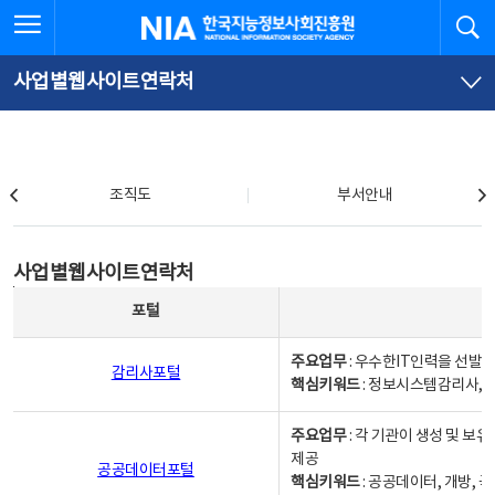
본
전
전체메뉴 열기
검
한국지능정보사회진흥원
문
체
바
메
로
뉴
가
바
사업별웹사이트연락처
기
로
가
기
조직도
조직도
부서안내
사업별웹사이트연락처
사업별웹사이트연락처
사업별웹사이트연락처 - 포털, 주요업무및 핵심키워드, 소관부서 및 담당자, 대표전화로 구성됨
포털
주요업무
: 우수한IT인력을 선발
감리사포털
핵심키워드
: 정보시스템감리사, 
주요업무
: 각 기관이 생성 및 
제공
공공데이터포털
핵심키워드
: 공공데이터, 개방, 