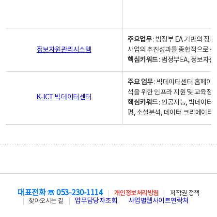
주요업무
: 범정부 EA 기반의 
정보자원관리시스템
사업의 추진성과를 종합적으로 분
핵심키워드
: 범정부EA, 정보
주요 업무
: 빅데이터센터 홈페이지
석을 위한 인프라 지원 및 교육정보
K-ICT 빅데이터센터
핵심키워드
: 인공지능, 빅데이터
명, 소셜분석, 데이터 크리에이터 
대표전화 ☏ 053-230-1114
개인정보처리방침
저작권 정책
업무담당자조회
사업별웹사이트연락처
찾아오시는 길