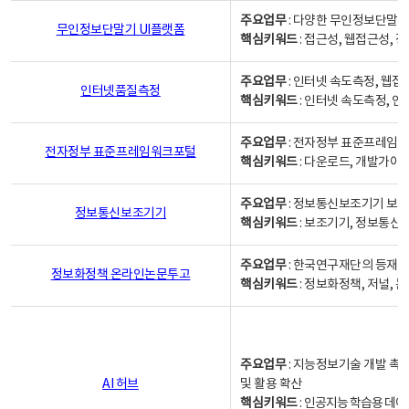
주요업무
: 다양한 무인정보단말기
무인정보단말기 UI플랫폼
핵심키워드
: 접근성, 웹접근성,
주요업무
: 인터넷 속도측정, 웹접
인터넷품질측정
핵심키워드
: 인터넷 속도측정, 
주요업무
: 전자정부 표준프레임워
전자정부 표준프레임워크포털
핵심키워드
: 다운로드, 개발가이
주요업무
: 정보통신보조기기 보급
정보통신보조기기
핵심키워드
: 보조기기, 정보통신
주요업무
: 한국연구재단의 등재
정보화정책 온라인논문투고
핵심키워드
: 정보화정책, 저널, 논문,
주요업무
: 지능정보기술 개발 촉
AI 허브
및 활용 확산
핵심키워드
:
인공지능 학습용 데이터,