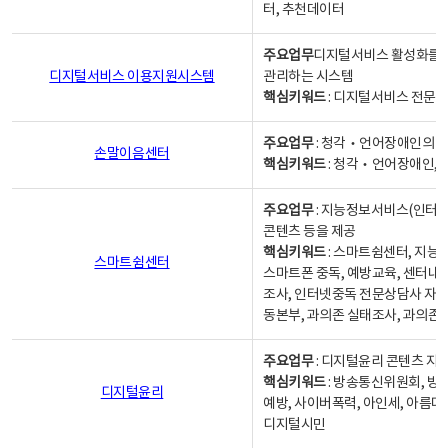
터, 추천데이터
주요업무
디지털서비스 활성화를 위
디지털서비스 이용지원시스템
관리하는 시스템
핵심키워드
: 디지털서비스 전문계
주요업무
: 청각‧언어장애인의 
손말이음센터
핵심키워드
: 청각‧언어장애인, 
주요업무
: 지능정보서비스(인터넷
콘텐츠 등을 제공
핵심키워드
: 스마트쉼센터, 지능
스마트쉼센터
스마트폰 중독, 예방교육, 센터내
조사, 인터넷중독 전문상담사 자격
동본부, 과의존 실태조사, 과의존
주요업무
: 디지털윤리 콘텐츠 지원
핵심키워드
: 방송통신위원회, 방
디지털윤리
예방, 사이버폭력, 아인세, 아름다
디지털시민