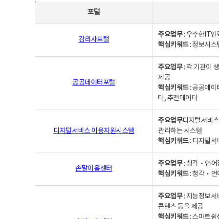
사업별웹사이트연락처 - 포털, 주요업무및 핵심키워드, 소관부서 및 담당자, 대표전화로 구성됨
포털
주요업무
: 우수한IT
감리사포털
핵심키워드
: 정보시스
주요업무
: 각 기관이
제공
공공데이터포털
핵심키워드
: 공공데이
터, 추천데이터
주요업무
디지털서비스 
디지털서비스 이용지원시스템
관리하는 시스템
핵심키워드
: 디지털서
주요업무
: 청각‧언어
손말이음센터
핵심키워드
: 청각‧언
주요업무
: 지능정보서
콘텐츠 등을 제공
핵심키워드
: 스마트쉼