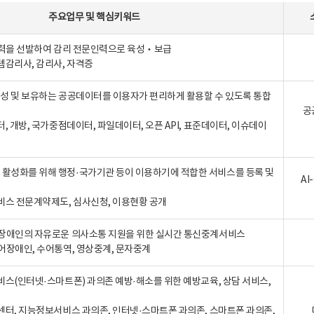
주요업무
및
핵심키워드
인력을 선발하여 감리 전문인력으로 육성‧보급
템감리사, 감리사, 자격증
 생성 및 보유하는 공공데이터를 이용자가 편리하게 활용할 수 있도록 통합
공
터, 개방, 국가중점데이터, 파일데이터, 오픈 API, 표준데이터, 이슈데이
활성화를 위해 행정·국가기관 등이 이용하기에 적합한 서비스를 등록 및
A
비스 전문계약제도, 심사신청, 이용현황 공개
장애인의 자유로운 의사소통 지원을 위한 실시간 통신중계서비스
어장애인, 수어통역, 영상중계, 문자중계
비스(인터넷·스마트폰) 과의존 예방·해소를 위한 예방교육, 상담 서비스,
센터, 지능정보서비스 과의존, 인터넷·스마트폰 과의존, 스마트폰 과의존,