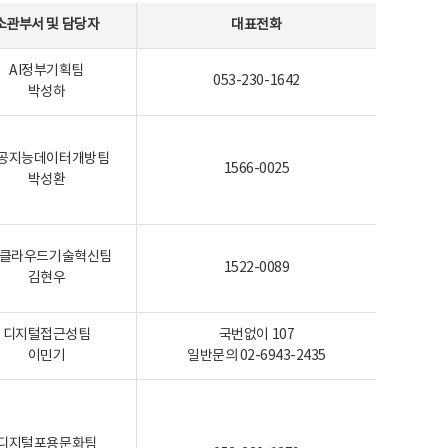
소관부서 및 담당자
대표전화
AI정부기획팀
053-230-1642
박성하
공지능데이터개방팀
1566-0025
박성환
I-클라우드기술혁신팀
1522-0089
김현우
디지털접근성팀
국번없이 107
이민기
일반문의 02-6943-2435
디지털포용문화팀