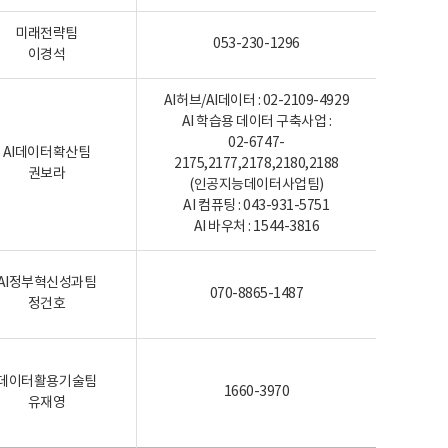
미래전략팀
053-230-1296
이경석
AI허브/AI데이터 : 02-2109-4929
AI 학습용 데이터 구축사업 :
02-6747-
AI데이터확산팀
2175,2177,2178,2180,2188
권보라
(인공지능데이터사업팀)
AI 컴퓨팅 : 043-931-5751
AI 바우처 : 1544-3816
AI정부혁신성과팀
070-8865-1487
정건호
데이터활용기술팀
1660-3970
유재영