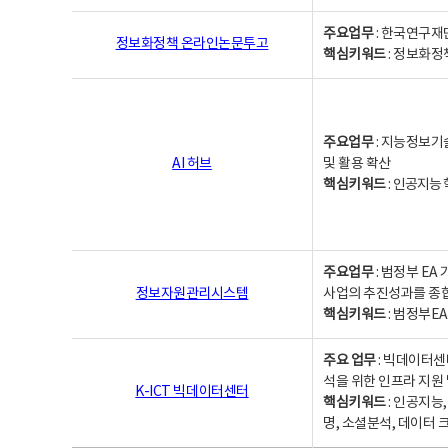
주요업무
: 한국연구재
정보화정책 온라인논문투고
핵심키워드
: 정보화정책,
주요업무
: 지능정보기
AI 허브
및 활용 확산
핵심키워드
:
인공지능 학
주요업무
: 범정부 E
정보자원관리시스템
사업의 추진성과를 종
핵심키워드
: 범정부E
주요 업무
: 빅데이터센
석을 위한 인프라 지원 
K-ICT 빅데이터센터
핵심키워드
: 인공지능
명, 소셜분석, 데이터 