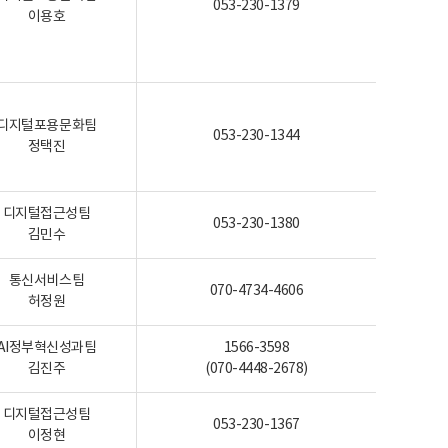
053-230-1379
이용호
디지털포용문화팀
053-230-1344
정택진
디지털접근성팀
053-230-1380
김민수
통신서비스팀
070-4734-4606
허정원
AI정부혁신성과팀
1566-3598
김진주
(070-4448-2678)
디지털접근성팀
053-230-1367
이정현