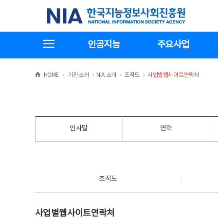
본
전
한국지능정보사회진흥원
문
체
바
메
로
뉴
가
바
전체메뉴보기
기
로
인공지능
주요사업
가
기
>
>
>
>
HOME
기관소개
NIA 소개
조직도
사업별웹사이트연락처
인사말
연혁
조직도
조직도
사업별웹사이트연락처
사업별웹사이트연락처