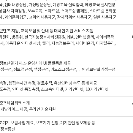
육, 센터내방상담, 가정방문상담, 예방교육 실적입력, 예방교육 실시현황
상담사 자격검정, 보수교육, 스마트쉼, 스마트쉼 캠페인, 스마트쉼 문화운
사, 과의존위험군, 고위험 사용자군, 잠재적위험 사용자군, 일반 사용자군
콘텐츠 지원, 교육 모집 및 안내 등 대국민 지원 서비스 지원
위원회, 방통위, 한국지능정보사회진흥원, NIA, 인터넷윤리, 사이버폭력
세, 아름다운 인터넷 세상, 웰리, 지능정보윤리, 사이버윤리, 디지털윤리,
인정보단말기 제조·운영사에 UI 플랫폼을 제공
 웹접근성, 정보접근성, 앱접근성, 키오스크접근성, 무인정보단말기접근성
도측정, 웹접속시간 측정, 경로추적, 유선인터넷 속도 통계 제공
속도측정, 인터넷 품질측정, 초고속인터넷, 기가인터넷, 10기가인터넷
표준프레임워크 소개
, 개발가이드 제공, 온라인 기술지원
조기기 보급사업 개요, 보조기기 신청, 기기관련 정보제공 등
, 정보통신