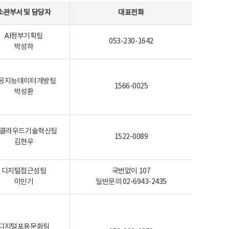
소관부서 및 담당자
대표전화
AI정부기획팀
053-230-1642
박성하
공지능데이터개방팀
1566-0025
박성환
I-클라우드기술혁신팀
1522-0089
김현우
디지털접근성팀
국번없이 107
이민기
일반문의 02-6943-2435
디지털포용문화팀