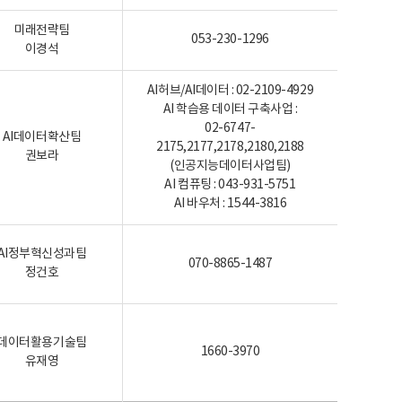
미래전략팀
053-230-1296
이경석
AI허브/AI데이터 : 02-2109-4929
AI 학습용 데이터 구축사업 :
02-6747-
AI데이터확산팀
2175,2177,2178,2180,2188
권보라
(인공지능데이터사업팀)
AI 컴퓨팅 : 043-931-5751
AI 바우처 : 1544-3816
AI정부혁신성과팀
070-8865-1487
정건호
데이터활용기술팀
1660-3970
유재영