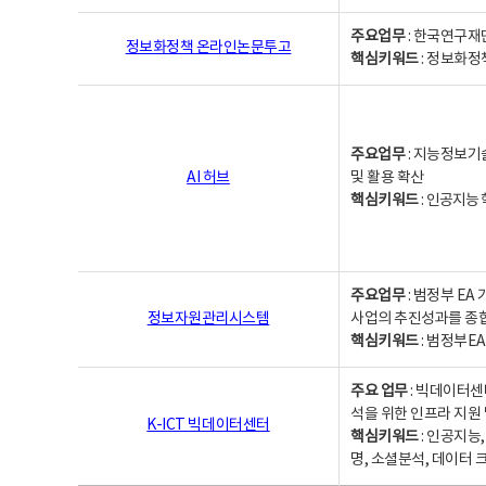
주요업무
: 한국연구재
정보화정책 온라인논문투고
핵심키워드
: 정보화정책,
주요업무
: 지능정보기
AI 허브
및 활용 확산
핵심키워드
:
인공지능 학
주요업무
: 범정부 E
정보자원관리시스템
사업의 추진성과를 종
핵심키워드
: 범정부E
주요 업무
: 빅데이터센
석을 위한 인프라 지원 
K-ICT 빅데이터센터
핵심키워드
: 인공지능
명, 소셜분석, 데이터 