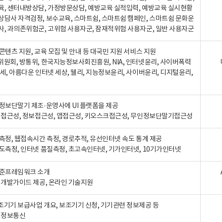
육, 센터내방상담, 가정방문상담, 예방교육 실적입력, 예방교육 실시현황
상담사 자격검정, 보수교육, 스마트쉼, 스마트쉼 캠페인, 스마트쉼 문화운
사, 과의존위험군, 고위험 사용자군, 잠재적위험 사용자군, 일반 사용자군
콘텐츠 지원, 교육 모집 및 안내 등 대국민 지원 서비스 지원
위원회, 방통위, 한국지능정보사회진흥원, NIA, 인터넷윤리, 사이버폭력
세, 아름다운 인터넷 세상, 웰리, 지능정보윤리, 사이버윤리, 디지털윤리,
인정보단말기 제조·운영사에 UI 플랫폼을 제공
 웹접근성, 정보접근성, 앱접근성, 키오스크접근성, 무인정보단말기접근성
도측정, 웹접속시간 측정, 경로추적, 유선인터넷 속도 통계 제공
속도측정, 인터넷 품질측정, 초고속인터넷, 기가인터넷, 10기가인터넷
표준프레임워크 소개
, 개발가이드 제공, 온라인 기술지원
조기기 보급사업 개요, 보조기기 신청, 기기관련 정보제공 등
, 정보통신