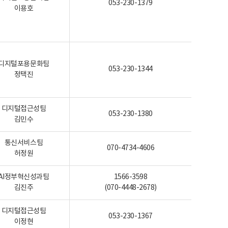
053-230-1379
이용호
디지털포용문화팀
053-230-1344
정택진
디지털접근성팀
053-230-1380
김민수
통신서비스팀
070-4734-4606
허정원
AI정부혁신성과팀
1566-3598
김진주
(070-4448-2678)
디지털접근성팀
053-230-1367
이정현