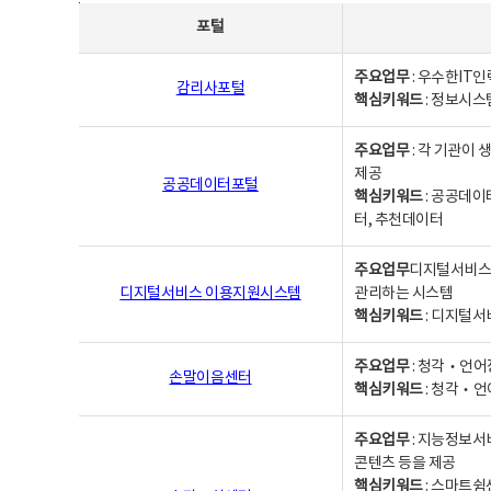
사업별웹사이트연락처 - 포털, 주요업무및 핵심키워드, 소관부서 및 담당자, 대표전화로 구성됨
포털
주요업무
: 우수한IT
감리사포털
핵심키워드
: 정보시스
주요업무
: 각 기관이
제공
공공데이터포털
핵심키워드
: 공공데이
터, 추천데이터
주요업무
디지털서비스 
디지털서비스 이용지원시스템
관리하는 시스템
핵심키워드
: 디지털서
주요업무
: 청각‧언어
손말이음센터
핵심키워드
: 청각‧언
주요업무
: 지능정보서
콘텐츠 등을 제공
핵심키워드
: 스마트쉼