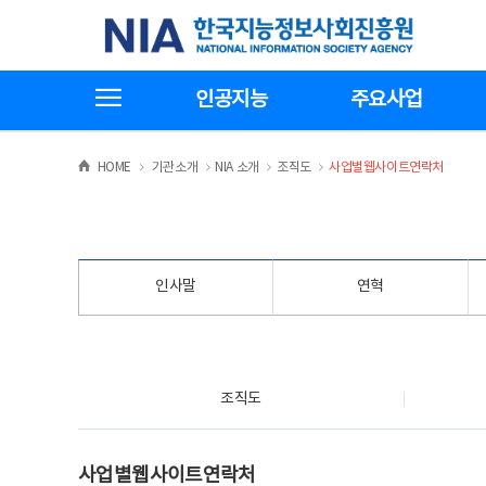
본
전
한국지능정보사회진흥원
문
체
바
메
로
뉴
가
바
전체메뉴보기
기
로
인공지능
주요사업
가
기
>
>
>
>
HOME
기관소개
NIA 소개
조직도
사업별웹사이트연락처
인사말
연혁
조직도
조직도
사업별웹사이트연락처
사업별웹사이트연락처