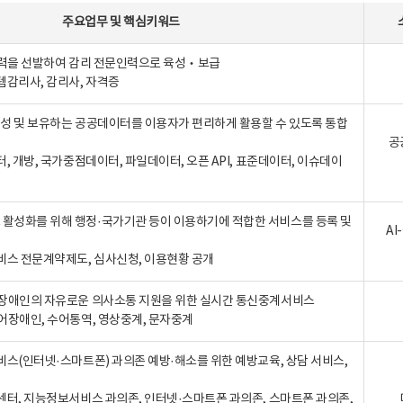
주요업무
및
핵심키워드
인력을 선발하여 감리 전문인력으로 육성‧보급
템감리사, 감리사, 자격증
 생성 및 보유하는 공공데이터를 이용자가 편리하게 활용할 수 있도록 통합
공
터, 개방, 국가중점데이터, 파일데이터, 오픈 API, 표준데이터, 이슈데이
활성화를 위해 행정·국가기관 등이 이용하기에 적합한 서비스를 등록 및
A
비스 전문계약제도, 심사신청, 이용현황 공개
장애인의 자유로운 의사소통 지원을 위한 실시간 통신중계서비스
어장애인, 수어통역, 영상중계, 문자중계
비스(인터넷·스마트폰) 과의존 예방·해소를 위한 예방교육, 상담 서비스,
센터, 지능정보서비스 과의존, 인터넷·스마트폰 과의존, 스마트폰 과의존,