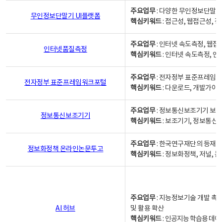
주요업무
: 다양한 무인정보단말기
무인정보단말기 UI플랫폼
핵심키워드
: 접근성, 웹접근성,
주요업무
: 인터넷 속도측정, 웹접
인터넷품질측정
핵심키워드
: 인터넷 속도측정, 
주요업무
: 전자정부 표준프레임워
전자정부 표준프레임워크포털
핵심키워드
: 다운로드, 개발가이
주요업무
: 정보통신보조기기 보급
정보통신보조기기
핵심키워드
: 보조기기, 정보통신
주요업무
: 한국연구재단의 등재
정보화정책 온라인논문투고
핵심키워드
: 정보화정책, 저널, 논문,
주요업무
: 지능정보기술 개발 촉
AI 허브
및 활용 확산
핵심키워드
:
인공지능 학습용 데이터,