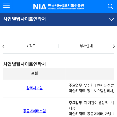
본
전
전체메뉴 열기
검
한국지능정보사회진흥원
문
체
바
메
로
뉴
가
바
사업별웹사이트연락처
기
로
가
기
조직도
조직도
부서안내
사업별웹사이트연락처
사업별웹사이트연락처
사업별웹사이트연락처 - 포털, 주요업무및 핵심키워드, 소관부서 및 담당자, 대표전화로 구성됨
포털
주요업무
: 우수한IT인력을 선발
감리사포털
핵심키워드
: 정보시스템감리사, 
주요업무
: 각 기관이 생성 및 
제공
공공데이터포털
핵심키워드
: 공공데이터, 개방, 