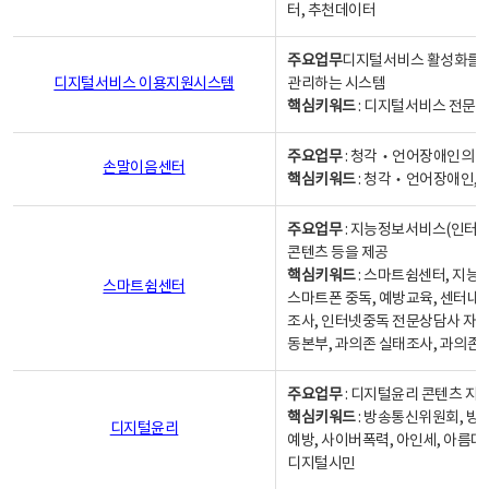
터, 추천데이터
주요업무
디지털서비스 활성화를 위
디지털서비스 이용지원시스템
관리하는 시스템
핵심키워드
: 디지털서비스 전문계
주요업무
: 청각‧언어장애인의 
손말이음센터
핵심키워드
: 청각‧언어장애인, 
주요업무
: 지능정보서비스(인터넷
콘텐츠 등을 제공
핵심키워드
: 스마트쉼센터, 지능
스마트쉼센터
스마트폰 중독, 예방교육, 센터내
조사, 인터넷중독 전문상담사 자격
동본부, 과의존 실태조사, 과의존
주요업무
: 디지털윤리 콘텐츠 지원
핵심키워드
: 방송통신위원회, 방
디지털윤리
예방, 사이버폭력, 아인세, 아름다
디지털시민