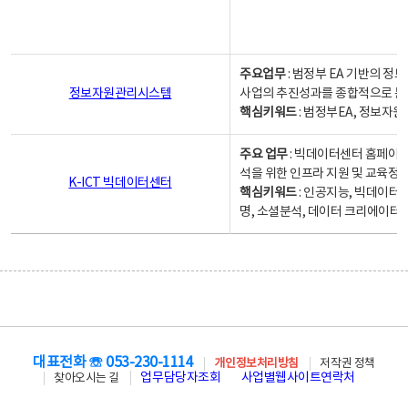
주요업무
: 범정부 EA 기반의 
정보자원관리시스템
사업의 추진성과를 종합적으로 분
핵심키워드
: 범정부EA, 정보
주요 업무
: 빅데이터센터 홈페이지
석을 위한 인프라 지원 및 교육정보
K-ICT 빅데이터센터
핵심키워드
: 인공지능, 빅데이터
명, 소셜분석, 데이터 크리에이터 
대표전화 ☏ 053-230-1114
개인정보처리방침
저작권 정책
업무담당자조회
사업별웹사이트연락처
찾아오시는 길