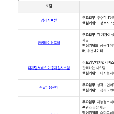
사업별웹사이트연락처 - 포털, 주요업무및 핵심키워드, 소관부서 및 담당자, 대표전화로 구성됨
포털
주요업무
: 우수한IT
감리사포털
핵심키워드
: 정보시스
주요업무
: 각 기관이
제공
공공데이터포털
핵심키워드
: 공공데이
터, 추천데이터
주요업무
디지털서비스 
디지털서비스 이용지원시스템
관리하는 시스템
핵심키워드
: 디지털서
주요업무
: 청각‧언어
손말이음센터
핵심키워드
: 청각‧언
주요업무
: 지능정보서
콘텐츠 등을 제공
핵심키워드
: 스마트쉼