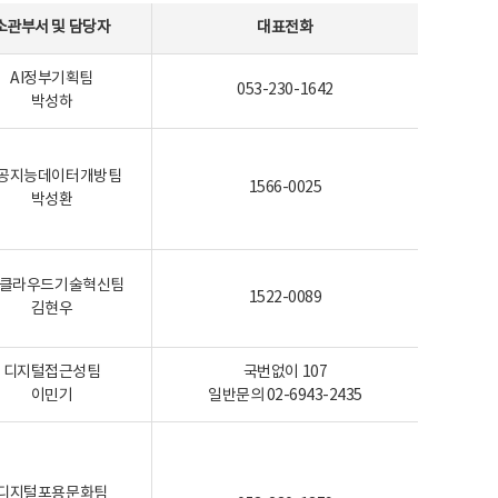
소관부서 및 담당자
대표전화
AI정부기획팀
053-230-1642
박성하
공지능데이터개방팀
1566-0025
박성환
I-클라우드기술혁신팀
1522-0089
김현우
디지털접근성팀
국번없이 107
이민기
일반문의 02-6943-2435
디지털포용문화팀