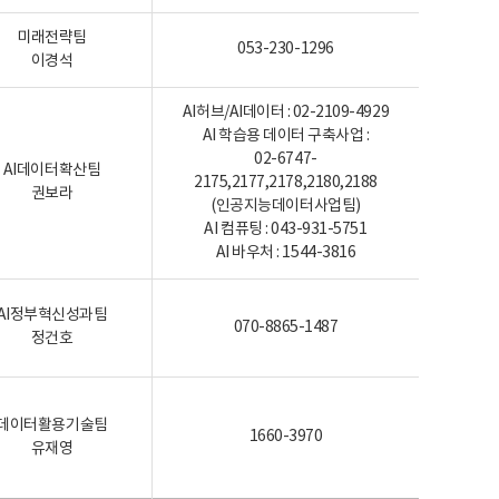
미래전략팀
053-230-1296
이경석
AI허브/AI데이터 : 02-2109-4929
AI 학습용 데이터 구축사업 :
02-6747-
AI데이터확산팀
2175,2177,2178,2180,2188
권보라
(인공지능데이터사업팀)
AI 컴퓨팅 : 043-931-5751
AI 바우처 : 1544-3816
AI정부혁신성과팀
070-8865-1487
정건호
데이터활용기술팀
1660-3970
유재영