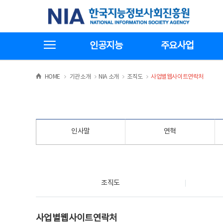
본
전
한국지능정보사회진흥원
문
체
바
메
로
뉴
가
바
전체메뉴보기
기
로
인공지능
주요사업
가
기
>
>
>
>
HOME
기관소개
NIA 소개
조직도
사업별웹사이트연락처
인사말
연혁
조직도
조직도
사업별웹사이트연락처
사업별웹사이트연락처