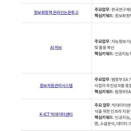
주요업무
: 한국연구재
정보화정책 온라인논문투고
핵심키워드
: 정보화정책,
주요업무
: 지능정보기
AI 허브
및 활용 확산
핵심키워드
:
인공지능 학
주요업무
: 범정부 E
정보자원관리시스템
사업의 추진성과를 종
핵심키워드
: 범정부E
주요 업무
: 빅데이터센
석을 위한 인프라 지원 
K-ICT 빅데이터센터
핵심키워드
: 인공지능
명, 소셜분석, 데이터 