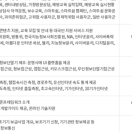
육, 센터내방상담, 가정방문상담, 예방교육 실적입력, 예방교육 실시현황
상담사 자격검정, 보수교육, 스마트쉼, 스마트쉼 캠페인, 스마트쉼 문화운
사, 과의존위험군, 고위험 사용자군, 잠재적위험 사용자군, 일반 사용자군
콘텐츠 지원, 교육 모집 및 안내 등 대국민 지원 서비스 지원
위원회, 방통위, 한국지능정보사회진흥원, NIA, 인터넷윤리, 사이버폭력
세, 아름다운 인터넷 세상, 웰리, 지능정보윤리, 사이버윤리, 디지털윤리,
인정보단말기 제조·운영사에 UI 플랫폼을 제공
 웹접근성, 정보접근성, 앱접근성, 키오스크접근성, 무인정보단말기접근성
도측정, 웹접속시간 측정, 경로추적, 유선인터넷 속도 통계 제공
속도측정, 인터넷 품질측정, 초고속인터넷, 기가인터넷, 10기가인터넷
표준프레임워크 소개
, 개발가이드 제공, 온라인 기술지원
조기기 보급사업 개요, 보조기기 신청, 기기관련 정보제공 등
, 정보통신