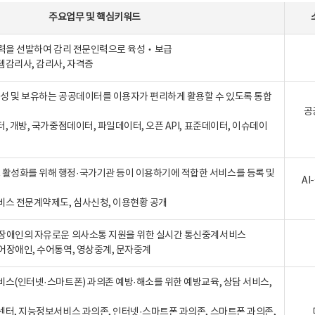
주요업무
및
핵심키워드
인력을 선발하여 감리 전문인력으로 육성‧보급
템감리사, 감리사, 자격증
 생성 및 보유하는 공공데이터를 이용자가 편리하게 활용할 수 있도록 통합
공
터, 개방, 국가중점데이터, 파일데이터, 오픈 API, 표준데이터, 이슈데이
활성화를 위해 행정·국가기관 등이 이용하기에 적합한 서비스를 등록 및
A
비스 전문계약제도, 심사신청, 이용현황 공개
장애인의 자유로운 의사소통 지원을 위한 실시간 통신중계서비스
어장애인, 수어통역, 영상중계, 문자중계
비스(인터넷·스마트폰) 과의존 예방·해소를 위한 예방교육, 상담 서비스,
센터, 지능정보서비스 과의존, 인터넷·스마트폰 과의존, 스마트폰 과의존,