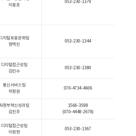
053-230-1379
이용호
디지털포용문화팀
053-230-1344
정택진
디지털접근성팀
053-230-1380
김민수
통신서비스팀
070-4734-4606
허정원
AI정부혁신성과팀
1566-3598
김진주
(070-4448-2678)
디지털접근성팀
053-230-1367
이정현