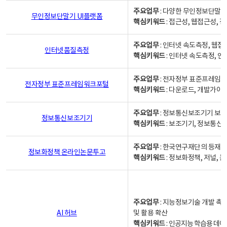
주요업무
: 다양한 무인정보단말기
무인정보단말기 UI플랫폼
핵심키워드
: 접근성, 웹접근성,
주요업무
: 인터넷 속도측정, 웹접
인터넷품질측정
핵심키워드
: 인터넷 속도측정, 
주요업무
: 전자정부 표준프레임워
전자정부 표준프레임워크포털
핵심키워드
: 다운로드, 개발가이
주요업무
: 정보통신보조기기 보급
정보통신보조기기
핵심키워드
: 보조기기, 정보통신
주요업무
: 한국연구재단의 등재
정보화정책 온라인논문투고
핵심키워드
: 정보화정책, 저널, 논문,
주요업무
: 지능정보기술 개발 촉
AI 허브
및 활용 확산
핵심키워드
:
인공지능 학습용 데이터,