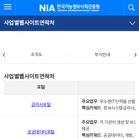
본
전
전체메뉴 열기
검
한국지능정보사회진흥원
문
체
바
메
로
뉴
가
바
사업별웹사이트연락처
기
로
가
기
조직도
조직도
부서안내
사업별웹사이트연락처
사업별웹사이트연락처
사업별웹사이트연락처 - 포털, 주요업무및 핵심키워드, 소관부서 및 담당자, 대표전화로 구성됨
포털
주요업무
: 우수한IT인력을 선발
감리사포털
핵심키워드
: 정보시스템감리사, 
주요업무
: 각 기관이 생성 및 
제공
공공데이터포털
핵심키워드
: 공공데이터, 개방, 