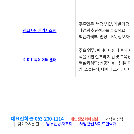
주요업무
: 범정부 EA 기반의 
정보자원관리시스템
사업의 추진성과를 종합적으로 분
핵심키워드
: 범정부EA, 정보
주요 업무
: 빅데이터센터 홈페이지
석을 위한 인프라 지원 및 교육정보
K-ICT 빅데이터센터
핵심키워드
: 인공지능, 빅데이터
명, 소셜분석, 데이터 크리에이터 
대표전화 ☏ 053-230-1114
개인정보처리방침
저작권 정책
업무담당자조회
사업별웹사이트연락처
찾아오시는 길