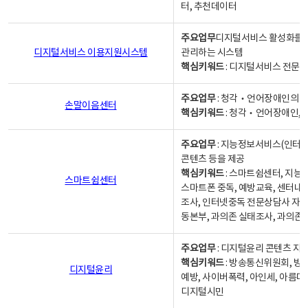
터, 추천데이터
주요업무
디지털서비스 활성화를 위
디지털서비스 이용지원시스템
관리하는 시스템
핵심키워드
: 디지털서비스 전문계
주요업무
: 청각‧언어장애인의 
손말이음센터
핵심키워드
: 청각‧언어장애인, 
주요업무
: 지능정보서비스(인터넷
콘텐츠 등을 제공
핵심키워드
: 스마트쉼센터, 지능
스마트쉼센터
스마트폰 중독, 예방교육, 센터내
조사, 인터넷중독 전문상담사 자격
동본부, 과의존 실태조사, 과의존
주요업무
: 디지털윤리 콘텐츠 지원
핵심키워드
: 방송통신위원회, 방
디지털윤리
예방, 사이버폭력, 아인세, 아름다
디지털시민