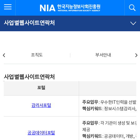
본
전
전체메뉴 열기
검
한국지능정보사회진흥원
문
체
바
메
로
뉴
가
바
사업별웹사이트연락처
기
로
가
기
조직도
조직도
부서안내
사업별웹사이트연락처
사업별웹사이트연락처
사업별웹사이트연락처 - 포털, 주요업무및 핵심키워드, 소관부서 및 담당자, 대표전화로 구성됨
포털
주요업무
: 우수한IT인력을 선발
감리사포털
핵심키워드
: 정보시스템감리사, 
주요업무
: 각 기관이 생성 및 
제공
공공데이터포털
핵심키워드
: 공공데이터, 개방, 