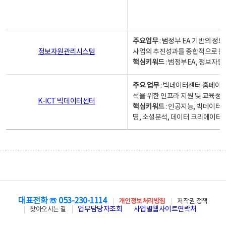
주요업무
: 범정부 EA 기반의 
정보자원관리시스템
사업의 추진성과를 종합적으로 분
핵심키워드
: 범정부EA, 정보
주요 업무
: 빅데이터센터 홈페이지
석을 위한 인프라 지원 및 교육정보
K-ICT 빅데이터센터
핵심키워드
: 인공지능, 빅데이터
명, 소셜분석, 데이터 크리에이터 
대표전화 ☏ 053-230-1114
개인정보처리방침
저작권 정책
업무담당자조회
사업별웹사이트연락처
찾아오시는 길