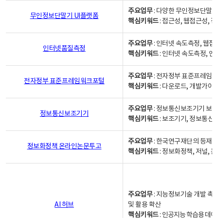
주요업무
: 다양한 무인정보단말기
무인정보단말기 UI플랫폼
핵심키워드
: 접근성, 웹접근성,
주요업무
: 인터넷 속도측정, 웹접
인터넷품질측정
핵심키워드
: 인터넷 속도측정, 
주요업무
: 전자정부 표준프레임워
전자정부 표준프레임워크포털
핵심키워드
: 다운로드, 개발가이
주요업무
: 정보통신보조기기 보급
정보통신보조기기
핵심키워드
: 보조기기, 정보통신
주요업무
: 한국연구재단의 등재
정보화정책 온라인논문투고
핵심키워드
: 정보화정책, 저널, 논문,
주요업무
: 지능정보기술 개발 촉
AI 허브
및 활용 확산
핵심키워드
:
인공지능 학습용 데이터,