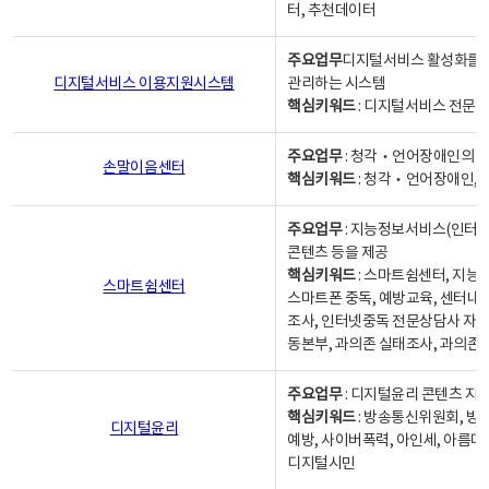
터, 추천데이터
주요업무
디지털서비스 활성화를 위
디지털서비스 이용지원시스템
관리하는 시스템
핵심키워드
: 디지털서비스 전문계
주요업무
: 청각‧언어장애인의 
손말이음센터
핵심키워드
: 청각‧언어장애인, 
주요업무
: 지능정보서비스(인터넷
콘텐츠 등을 제공
핵심키워드
: 스마트쉼센터, 지능
스마트쉼센터
스마트폰 중독, 예방교육, 센터내
조사, 인터넷중독 전문상담사 자격
동본부, 과의존 실태조사, 과의존
주요업무
: 디지털윤리 콘텐츠 지원
핵심키워드
: 방송통신위원회, 방
디지털윤리
예방, 사이버폭력, 아인세, 아름다
디지털시민