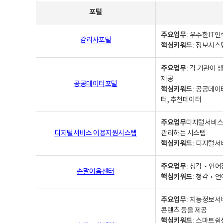
사업별웹사이트연락처 - 포털, 주요업무및 핵심키워드, 소관부서 및 담당자, 대표전화로 구성됨
포털
주요업무
: 우수한IT
감리사포털
핵심키워드
: 정보시스
주요업무
: 각 기관이
제공
공공데이터포털
핵심키워드
: 공공데이
터, 추천데이터
주요업무
디지털서비스 
디지털서비스 이용지원시스템
관리하는 시스템
핵심키워드
: 디지털서
주요업무
: 청각‧언어
손말이음센터
핵심키워드
: 청각‧언
주요업무
: 지능정보서
콘텐츠 등을 제공
핵심키워드
: 스마트쉼