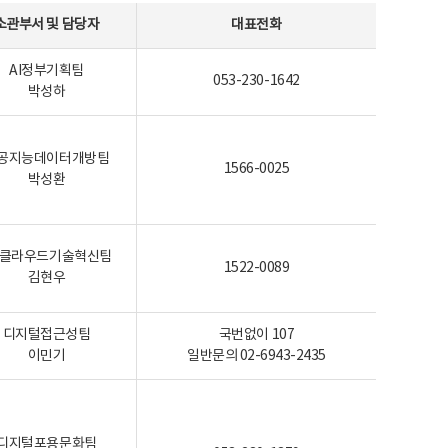
소관부서 및 담당자
대표전화
AI정부기획팀
053-230-1642
박성하
공지능데이터개방팀
1566-0025
박성환
I-클라우드기술혁신팀
1522-0089
김현우
디지털접근성팀
국번없이 107
이민기
일반문의 02-6943-2435
디지털포용문화팀