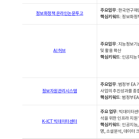
주요업무
: 한국연구재
정보화정책 온라인논문투고
핵심키워드
: 정보화정책,
주요업무
: 지능정보기
AI 허브
및 활용 확산
핵심키워드
:
인공지능 학
주요업무
: 범정부 E
정보자원관리시스템
사업의 추진성과를 종
핵심키워드
: 범정부E
주요 업무
: 빅데이터센
석을 위한 인프라 지원 
K-ICT 빅데이터센터
핵심키워드
: 인공지능
명, 소셜분석, 데이터 