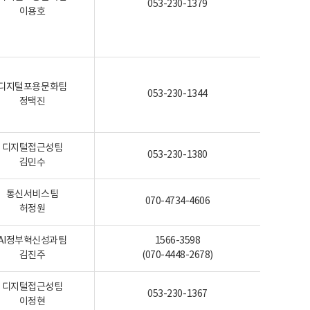
053-230-1379
이용호
디지털포용문화팀
053-230-1344
정택진
디지털접근성팀
053-230-1380
김민수
통신서비스팀
070-4734-4606
허정원
AI정부혁신성과팀
1566-3598
김진주
(070-4448-2678)
디지털접근성팀
053-230-1367
이정현