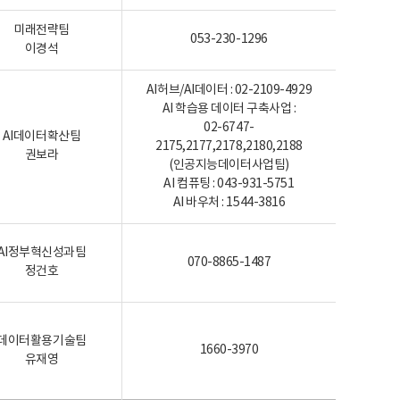
미래전략팀
053-230-1296
이경석
AI허브/AI데이터 : 02-2109-4929
AI 학습용 데이터 구축사업 :
02-6747-
AI데이터확산팀
2175,2177,2178,2180,2188
권보라
(인공지능데이터사업팀)
AI 컴퓨팅 : 043-931-5751
AI 바우처 : 1544-3816
AI정부혁신성과팀
070-8865-1487
정건호
데이터활용기술팀
1660-3970
유재영