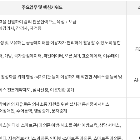
주요업무
및
핵심키워드
인력을 선발하여 감리 전문인력으로 육성‧보급
템감리사, 감리사, 자격증
 생성 및 보유하는 공공데이터를 이용자가 편리하게 활용할 수 있도록 통합
공
터, 개방, 국가중점데이터, 파일데이터, 오픈 API, 표준데이터, 이슈데이
활성화를 위해 행정·국가기관 등이 이용하기에 적합한 서비스를 등록 및
A
비스 전문계약제도, 심사신청, 이용현황 공개
장애인의 자유로운 의사소통 지원을 위한 실시간 통신중계서비스
어장애인, 수어통역, 영상중계, 문자중계
비스(인터넷·스마트폰) 과의존 예방·해소를 위한 예방교육, 상담 서비스,
센터, 지능정보서비스 과의존, 인터넷·스마트폰 과의존, 스마트폰 과의존,