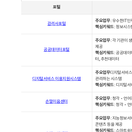
사업별웹사이트연락처 - 포털, 주요업무및 핵심키워드, 소관부서 및 담당자, 대표전화로 구성됨
포털
주요업무
: 우수한IT
감리사포털
핵심키워드
: 정보시스
주요업무
: 각 기관이
제공
공공데이터포털
핵심키워드
: 공공데이
터, 추천데이터
주요업무
디지털서비스 
디지털서비스 이용지원시스템
관리하는 시스템
핵심키워드
: 디지털서
주요업무
: 청각‧언어
손말이음센터
핵심키워드
: 청각‧언
주요업무
: 지능정보서
콘텐츠 등을 제공
핵심키워드
: 스마트쉼