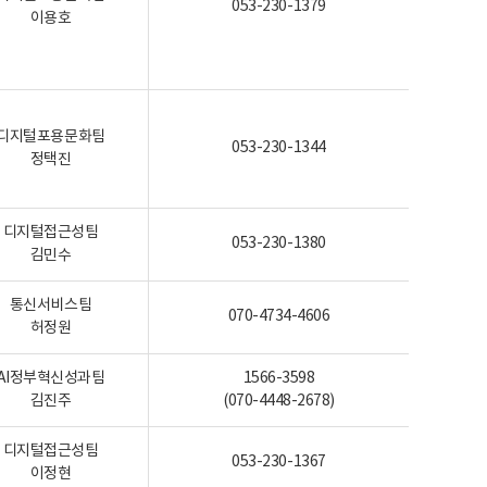
053-230-1379
이용호
디지털포용문화팀
053-230-1344
정택진
디지털접근성팀
053-230-1380
김민수
통신서비스팀
070-4734-4606
허정원
AI정부혁신성과팀
1566-3598
김진주
(070-4448-2678)
디지털접근성팀
053-230-1367
이정현