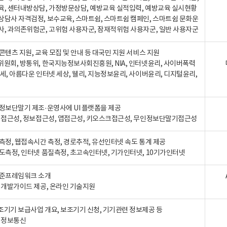
육, 센터내방상담, 가정방문상담, 예방교육 실적입력, 예방교육 실시현황
상담사 자격검정, 보수교육, 스마트쉼, 스마트쉼 캠페인, 스마트쉼 문화운
사, 과의존위험군, 고위험 사용자군, 잠재적위험 사용자군, 일반 사용자군
콘텐츠 지원, 교육 모집 및 안내 등 대국민 지원 서비스 지원
위원회, 방통위, 한국지능정보사회진흥원, NIA, 인터넷윤리, 사이버폭력
세, 아름다운 인터넷 세상, 웰리, 지능정보윤리, 사이버윤리, 디지털윤리,
인정보단말기 제조·운영사에 UI 플랫폼을 제공
 웹접근성, 정보접근성, 앱접근성, 키오스크접근성, 무인정보단말기접근성
도측정, 웹접속시간 측정, 경로추적, 유선인터넷 속도 통계 제공
속도측정, 인터넷 품질측정, 초고속인터넷, 기가인터넷, 10기가인터넷
표준프레임워크 소개
, 개발가이드 제공, 온라인 기술지원
조기기 보급사업 개요, 보조기기 신청, 기기관련 정보제공 등
, 정보통신