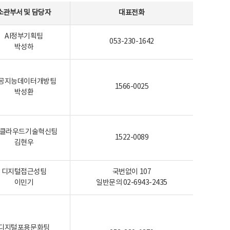
소관부서 및 담당자
대표전화
AI정부기획팀
053-230-1642
박성하
공지능데이터개방팀
1566-0025
박성환
I-클라우드기술혁신팀
1522-0089
김현우
디지털접근성팀
국번없이 107
이민기
일반문의 02-6943-2435
디지털포용문화팀