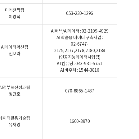
미래전략팀
053-230-1296
이경석
AI허브/AI데이터 : 02-2109-4929
AI 학습용 데이터 구축사업 :
02-6747-
AI데이터확산팀
2175,2177,2178,2180,2188
권보라
(인공지능데이터사업팀)
AI 컴퓨팅 : 043-931-5751
AI 바우처 : 1544-3816
AI정부혁신성과팀
070-8865-1487
정건호
데이터활용기술팀
1660-3970
유재영