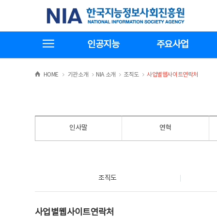
본
전
한국지능정보사회진흥원
문
체
바
메
로
뉴
가
바
전체메뉴보기
기
로
인공지능
주요사업
가
기
>
>
>
>
HOME
기관소개
NIA 소개
조직도
사업별웹사이트연락처
인사말
연혁
조직도
조직도
사업별웹사이트연락처
사업별웹사이트연락처