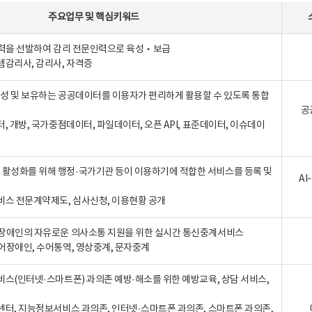
주요업무
및
핵심키워드
인력을 선발하여 감리 전문인력으로 육성‧보급
템감리사, 감리사, 자격증
 생성 및 보유하는 공공데이터를 이용자가 편리하게 활용할 수 있도록 통합
공
터, 개방, 국가중점데이터, 파일데이터, 오픈 API, 표준데이터, 이슈데이
활성화를 위해 행정·국가기관 등이 이용하기에 적합한 서비스를 등록 및
A
비스 전문계약제도, 심사신청, 이용현황 공개
장애인의 자유로운 의사소통 지원을 위한 실시간 통신중계서비스
어장애인, 수어통역, 영상중계, 문자중계
비스(인터넷·스마트폰) 과의존 예방·해소를 위한 예방교육, 상담 서비스,
센터, 지능정보서비스 과의존, 인터넷·스마트폰 과의존, 스마트폰 과의존,