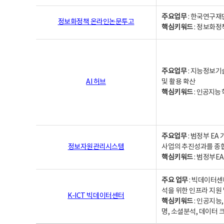
주요업무
: 한국연구재
정보화정책 온라인논문투고
핵심키워드
: 정보화정책,
주요업무
: 지능정보기
AI 허브
및 활용 확산
핵심키워드
:
인공지능 학
주요업무
: 범정부 E
정보자원관리시스템
사업의 추진성과를 종
핵심키워드
: 범정부E
주요 업무
: 빅데이터센
석을 위한 인프라 지원 
K-ICT 빅데이터센터
핵심키워드
: 인공지능
명, 소셜분석, 데이터 