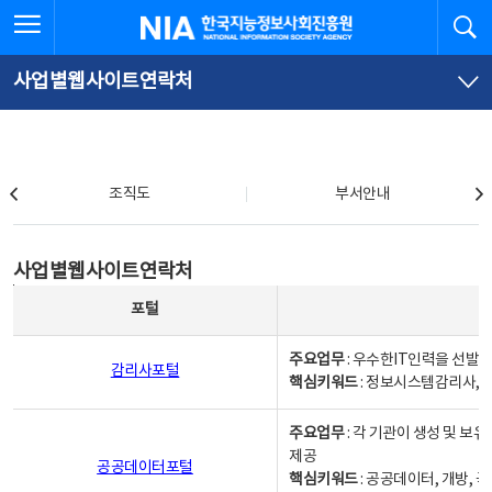
본
전
전체메뉴 열기
검
한국지능정보사회진흥원
문
체
바
메
로
뉴
가
바
사업별웹사이트연락처
기
로
가
기
조직도
조직도
부서안내
사업별웹사이트연락처
사업별웹사이트연락처
사업별웹사이트연락처 - 포털, 주요업무및 핵심키워드, 소관부서 및 담당자, 대표전화로 구성됨
포털
주요업무
: 우수한IT인력을 선발
감리사포털
핵심키워드
: 정보시스템감리사, 
주요업무
: 각 기관이 생성 및 
제공
공공데이터포털
핵심키워드
: 공공데이터, 개방, 