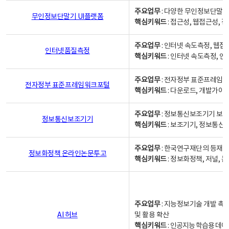
주요업무
: 다양한 무인정보단말기
무인정보단말기 UI플랫폼
핵심키워드
: 접근성, 웹접근성,
주요업무
: 인터넷 속도측정, 웹접
인터넷품질측정
핵심키워드
: 인터넷 속도측정, 
주요업무
: 전자정부 표준프레임워
전자정부 표준프레임워크포털
핵심키워드
: 다운로드, 개발가이
주요업무
: 정보통신보조기기 보급
정보통신보조기기
핵심키워드
: 보조기기, 정보통신
주요업무
: 한국연구재단의 등재
정보화정책 온라인논문투고
핵심키워드
: 정보화정책, 저널, 논문,
주요업무
: 지능정보기술 개발 촉
AI 허브
및 활용 확산
핵심키워드
:
인공지능 학습용 데이터,