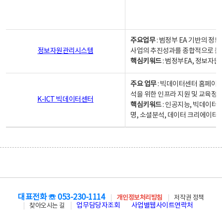
주요업무
: 범정부 EA 기반의 
정보자원관리시스템
사업의 추진성과를 종합적으로 분
핵심키워드
: 범정부EA, 정보
주요 업무
: 빅데이터센터 홈페이지
석을 위한 인프라 지원 및 교육정보
K-ICT 빅데이터센터
핵심키워드
: 인공지능, 빅데이터
명, 소셜분석, 데이터 크리에이터 
대표전화 ☏ 053-230-1114
개인정보처리방침
저작권 정책
업무담당자조회
사업별웹사이트연락처
찾아오시는 길