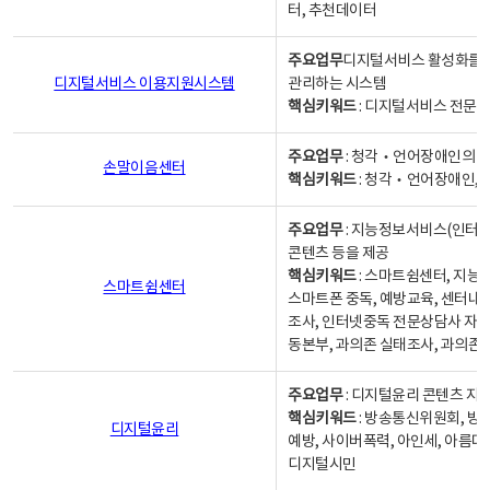
터, 추천데이터
주요업무
디지털서비스 활성화를 위
디지털서비스 이용지원시스템
관리하는 시스템
핵심키워드
: 디지털서비스 전문계
주요업무
: 청각‧언어장애인의 
손말이음센터
핵심키워드
: 청각‧언어장애인, 
주요업무
: 지능정보서비스(인터넷
콘텐츠 등을 제공
핵심키워드
: 스마트쉼센터, 지능
스마트쉼센터
스마트폰 중독, 예방교육, 센터내
조사, 인터넷중독 전문상담사 자격
동본부, 과의존 실태조사, 과의존
주요업무
: 디지털윤리 콘텐츠 지원
핵심키워드
: 방송통신위원회, 방
디지털윤리
예방, 사이버폭력, 아인세, 아름다
디지털시민