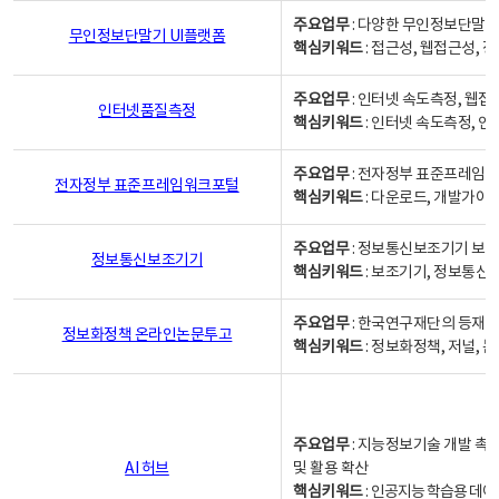
주요업무
: 다양한 무인정보단말기
무인정보단말기 UI플랫폼
핵심키워드
: 접근성, 웹접근성,
주요업무
: 인터넷 속도측정, 웹접
인터넷품질측정
핵심키워드
: 인터넷 속도측정, 
주요업무
: 전자정부 표준프레임워
전자정부 표준프레임워크포털
핵심키워드
: 다운로드, 개발가이
주요업무
: 정보통신보조기기 보급
정보통신보조기기
핵심키워드
: 보조기기, 정보통신
주요업무
: 한국연구재단의 등재
정보화정책 온라인논문투고
핵심키워드
: 정보화정책, 저널, 논문,
주요업무
: 지능정보기술 개발 촉
AI 허브
및 활용 확산
핵심키워드
:
인공지능 학습용 데이터,