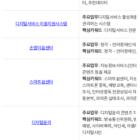
터, 추천데이터
주요업무
디지털서비스 활성화를 위
디지털서비스 이용지원시스템
관리하는 시스템
핵심키워드
: 디지털서비스 전문계
주요업무
: 청각‧언어장애인의 
손말이음센터
핵심키워드
: 청각‧언어장애인, 
주요업무
: 지능정보서비스(인터넷
콘텐츠 등을 제공
핵심키워드
: 스마트쉼센터, 지능
스마트쉼센터
스마트폰 중독, 예방교육, 센터내
조사, 인터넷중독 전문상담사 자격
동본부, 과의존 실태조사, 과의존
주요업무
: 디지털윤리 콘텐츠 지원
핵심키워드
: 방송통신위원회, 방
디지털윤리
예방, 사이버폭력, 아인세, 아름다
디지털시민