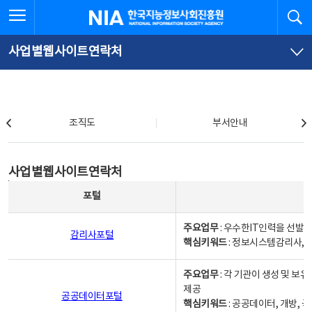
본
전
전체메뉴 열기
검
한국지능정보사회진흥원
문
체
바
메
로
뉴
가
바
사업별웹사이트연락처
기
로
가
기
조직도
조직도
부서안내
사업별웹사이트연락처
사업별웹사이트연락처
사업별웹사이트연락처 - 포털, 주요업무및 핵심키워드, 소관부서 및 담당자, 대표전화로 구성됨
포털
주요업무
: 우수한IT인력을 선발
감리사포털
핵심키워드
: 정보시스템감리사, 
주요업무
: 각 기관이 생성 및 
제공
공공데이터포털
핵심키워드
: 공공데이터, 개방, 