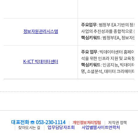
주요업무
: 범정부 EA 기반의 
정보자원관리시스템
사업의 추진성과를 종합적으로 분
핵심키워드
: 범정부EA, 정보
주요 업무
: 빅데이터센터 홈페이지
석을 위한 인프라 지원 및 교육정보
K-ICT 빅데이터센터
핵심키워드
: 인공지능, 빅데이터
명, 소셜분석, 데이터 크리에이터 
대표전화 ☏ 053-230-1114
개인정보처리방침
저작권 정책
업무담당자조회
사업별웹사이트연락처
찾아오시는 길