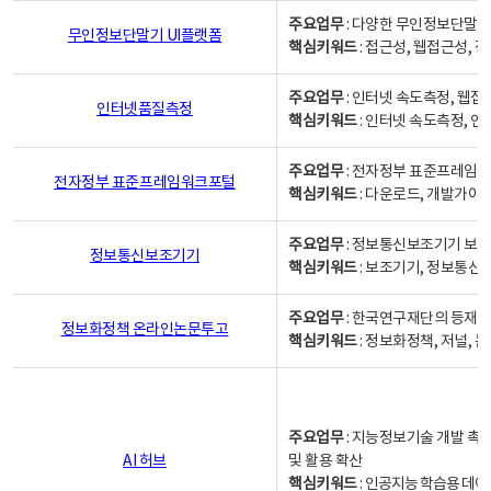
주요업무
: 다양한 무인정보단말기
무인정보단말기 UI플랫폼
핵심키워드
: 접근성, 웹접근성,
주요업무
: 인터넷 속도측정, 웹접
인터넷품질측정
핵심키워드
: 인터넷 속도측정, 
주요업무
: 전자정부 표준프레임워
전자정부 표준프레임워크포털
핵심키워드
: 다운로드, 개발가이
주요업무
: 정보통신보조기기 보급
정보통신보조기기
핵심키워드
: 보조기기, 정보통신
주요업무
: 한국연구재단의 등재
정보화정책 온라인논문투고
핵심키워드
: 정보화정책, 저널, 논문,
주요업무
: 지능정보기술 개발 촉
AI 허브
및 활용 확산
핵심키워드
:
인공지능 학습용 데이터,