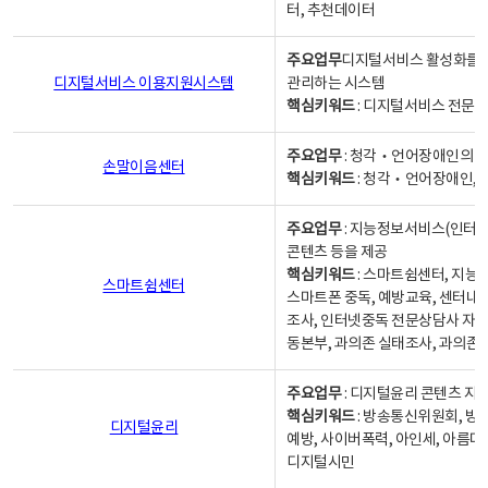
터, 추천데이터
주요업무
디지털서비스 활성화를 위
디지털서비스 이용지원시스템
관리하는 시스템
핵심키워드
: 디지털서비스 전문계
주요업무
: 청각‧언어장애인의 
손말이음센터
핵심키워드
: 청각‧언어장애인, 
주요업무
: 지능정보서비스(인터넷
콘텐츠 등을 제공
핵심키워드
: 스마트쉼센터, 지능
스마트쉼센터
스마트폰 중독, 예방교육, 센터내
조사, 인터넷중독 전문상담사 자격
동본부, 과의존 실태조사, 과의존
주요업무
: 디지털윤리 콘텐츠 지원
핵심키워드
: 방송통신위원회, 방
디지털윤리
예방, 사이버폭력, 아인세, 아름다
디지털시민