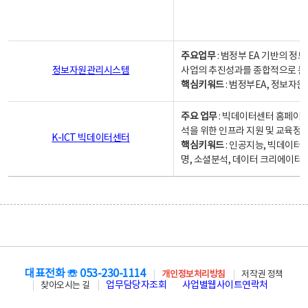
주요업무
: 범정부 EA 기반의 
정보자원관리시스템
사업의 추진성과를 종합적으로 분
핵심키워드
: 범정부EA, 정보
주요 업무
: 빅데이터센터 홈페이지
석을 위한 인프라 지원 및 교육정보
K-ICT 빅데이터센터
핵심키워드
: 인공지능, 빅데이터
명, 소셜분석, 데이터 크리에이터 
대표전화 ☏ 053-230-1114
개인정보처리방침
저작권 정책
업무담당자조회
사업별웹사이트연락처
찾아오시는 길