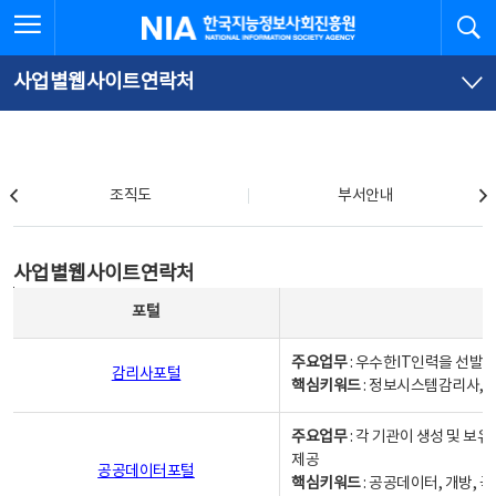
본
전
전체메뉴 열기
검
한국지능정보사회진흥원
문
체
바
메
로
뉴
가
바
사업별웹사이트연락처
기
로
가
기
조직도
조직도
부서안내
사업별웹사이트연락처
사업별웹사이트연락처
사업별웹사이트연락처 - 포털, 주요업무및 핵심키워드, 소관부서 및 담당자, 대표전화로 구성됨
포털
주요업무
: 우수한IT인력을 선발
감리사포털
핵심키워드
: 정보시스템감리사, 
주요업무
: 각 기관이 생성 및 
제공
공공데이터포털
핵심키워드
: 공공데이터, 개방, 