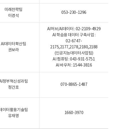
미래전략팀
053-230-1296
이경석
AI허브/AI데이터 : 02-2109-4929
AI 학습용 데이터 구축사업 :
02-6747-
AI데이터확산팀
2175,2177,2178,2180,2188
권보라
(인공지능데이터사업팀)
AI 컴퓨팅 : 043-931-5751
AI 바우처 : 1544-3816
AI정부혁신성과팀
070-8865-1487
정건호
데이터활용기술팀
1660-3970
유재영