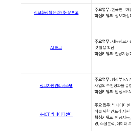
주요업무
: 한국연구재
정보화정책 온라인논문투고
핵심키워드
: 정보화정책,
주요업무
: 지능정보기
AI 허브
및 활용 확산
핵심키워드
:
인공지능 학
주요업무
: 범정부 E
정보자원관리시스템
사업의 추진성과를 종
핵심키워드
: 범정부E
주요 업무
: 빅데이터센
석을 위한 인프라 지원 
K-ICT 빅데이터센터
핵심키워드
: 인공지능
명, 소셜분석, 데이터 