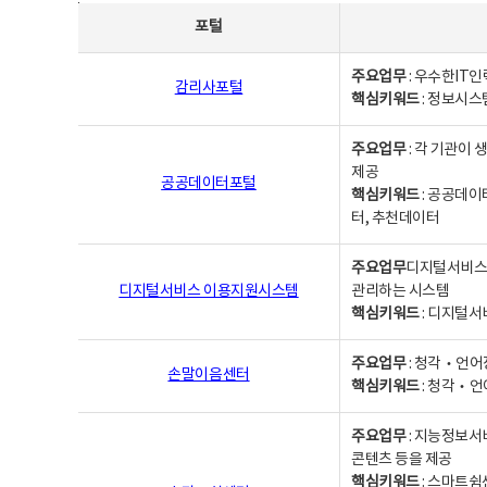
사업별웹사이트연락처 - 포털, 주요업무및 핵심키워드, 소관부서 및 담당자, 대표전화로 구성됨
포털
주요업무
: 우수한IT
감리사포털
핵심키워드
: 정보시스
주요업무
: 각 기관이
제공
공공데이터포털
핵심키워드
: 공공데이
터, 추천데이터
주요업무
디지털서비스 
디지털서비스 이용지원시스템
관리하는 시스템
핵심키워드
: 디지털서
주요업무
: 청각‧언어
손말이음센터
핵심키워드
: 청각‧언
주요업무
: 지능정보서
콘텐츠 등을 제공
핵심키워드
: 스마트쉼