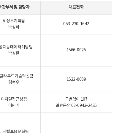
소관부서 및 담당자
대표전화
AI정부기획팀
053-230-1642
박성하
공지능데이터개방팀
1566-0025
박성환
I-클라우드기술혁신팀
1522-0089
김현우
디지털접근성팀
국번없이 107
이민기
일반문의 02-6943-2435
디지털포용문화팀