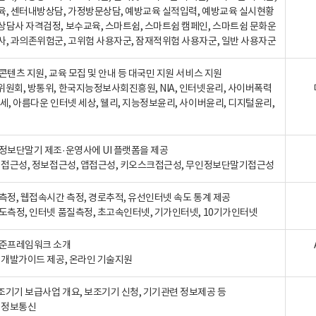
육, 센터내방상담, 가정방문상담, 예방교육 실적입력, 예방교육 실시현황
상담사 자격검정, 보수교육, 스마트쉼, 스마트쉼 캠페인, 스마트쉼 문화운
사, 과의존위험군, 고위험 사용자군, 잠재적위험 사용자군, 일반 사용자군
콘텐츠 지원, 교육 모집 및 안내 등 대국민 지원 서비스 지원
위원회, 방통위, 한국지능정보사회진흥원, NIA, 인터넷윤리, 사이버폭력
세, 아름다운 인터넷 세상, 웰리, 지능정보윤리, 사이버윤리, 디지털윤리,
인정보단말기 제조·운영사에 UI 플랫폼을 제공
 웹접근성, 정보접근성, 앱접근성, 키오스크접근성, 무인정보단말기접근성
도측정, 웹접속시간 측정, 경로추적, 유선인터넷 속도 통계 제공
속도측정, 인터넷 품질측정, 초고속인터넷, 기가인터넷, 10기가인터넷
표준프레임워크 소개
, 개발가이드 제공, 온라인 기술지원
조기기 보급사업 개요, 보조기기 신청, 기기관련 정보제공 등
, 정보통신