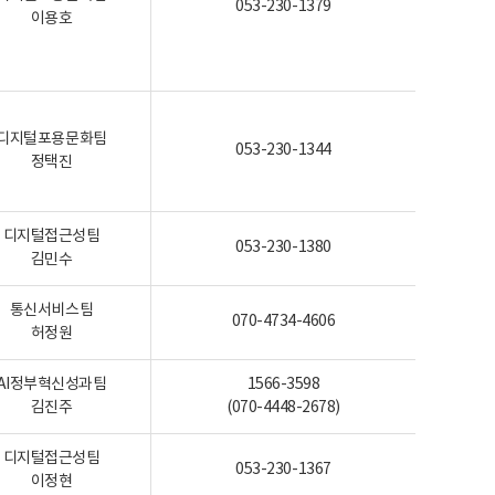
053-230-1379
이용호
디지털포용문화팀
053-230-1344
정택진
디지털접근성팀
053-230-1380
김민수
통신서비스팀
070-4734-4606
허정원
AI정부혁신성과팀
1566-3598
김진주
(070-4448-2678)
디지털접근성팀
053-230-1367
이정현