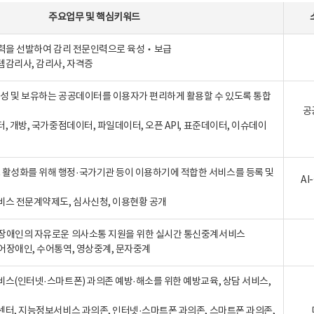
주요업무
및
핵심키워드
인력을 선발하여 감리 전문인력으로 육성‧보급
템감리사, 감리사, 자격증
 생성 및 보유하는 공공데이터를 이용자가 편리하게 활용할 수 있도록 통합
공
터, 개방, 국가중점데이터, 파일데이터, 오픈 API, 표준데이터, 이슈데이
활성화를 위해 행정·국가기관 등이 이용하기에 적합한 서비스를 등록 및
A
비스 전문계약제도, 심사신청, 이용현황 공개
장애인의 자유로운 의사소통 지원을 위한 실시간 통신중계서비스
어장애인, 수어통역, 영상중계, 문자중계
비스(인터넷·스마트폰) 과의존 예방·해소를 위한 예방교육, 상담 서비스,
센터, 지능정보서비스 과의존, 인터넷·스마트폰 과의존, 스마트폰 과의존,