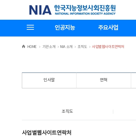
본
전
한국지능정보사회진흥원
문
체
바
메
로
뉴
가
바
전체메뉴보기
기
로
인공지능
주요사업
가
기
>
>
>
>
HOME
기관소개
NIA 소개
조직도
사업별웹사이트연락처
인사말
연혁
조직도
조직도
사업별웹사이트연락처
사업별웹사이트연락처