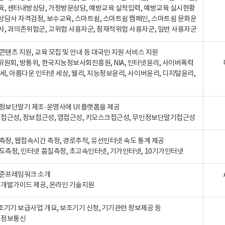
육, 센터내방상담, 가정방문상담, 예방교육 실적입력, 예방교육 실시현황
상담사 자격검정, 보수교육, 스마트쉼, 스마트쉼 캠페인, 스마트쉼 문화운
사, 과의존위험군, 고위험 사용자군, 잠재적위험 사용자군, 일반 사용자군
콘텐츠 지원, 교육 모집 및 안내 등 대국민 지원 서비스 지원
위원회, 방통위, 한국지능정보사회진흥원, NIA, 인터넷윤리, 사이버폭력
세, 아름다운 인터넷 세상, 웰리, 지능정보윤리, 사이버윤리, 디지털윤리,
인정보단말기 제조·운영사에 UI 플랫폼을 제공
 웹접근성, 정보접근성, 앱접근성, 키오스크접근성, 무인정보단말기접근성
도측정, 웹접속시간 측정, 경로추적, 유선인터넷 속도 통계 제공
속도측정, 인터넷 품질측정, 초고속인터넷, 기가인터넷, 10기가인터넷
표준프레임워크 소개
, 개발가이드 제공, 온라인 기술지원
조기기 보급사업 개요, 보조기기 신청, 기기관련 정보제공 등
, 정보통신