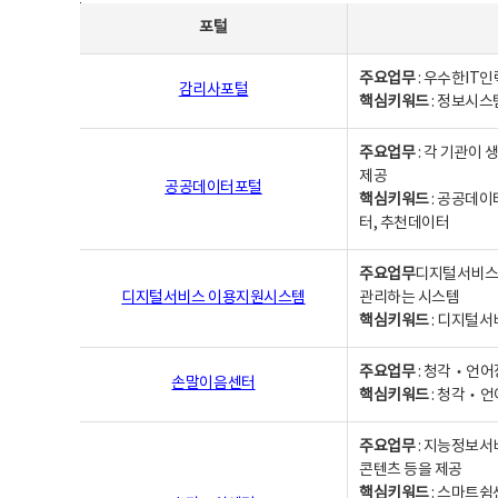
사업별웹사이트연락처 - 포털, 주요업무및 핵심키워드, 소관부서 및 담당자, 대표전화로 구성됨
포털
주요업무
: 우수한IT
감리사포털
핵심키워드
: 정보시스
주요업무
: 각 기관이
제공
공공데이터포털
핵심키워드
: 공공데이
터, 추천데이터
주요업무
디지털서비스 
디지털서비스 이용지원시스템
관리하는 시스템
핵심키워드
: 디지털서
주요업무
: 청각‧언어
손말이음센터
핵심키워드
: 청각‧언
주요업무
: 지능정보서
콘텐츠 등을 제공
핵심키워드
: 스마트쉼