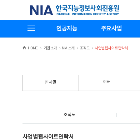
본
전
한국지능정보사회진흥원
문
체
바
메
로
뉴
가
바
전체메뉴보기
기
로
인공지능
주요사업
가
기
>
>
>
>
HOME
기관소개
NIA 소개
조직도
사업별웹사이트연락처
인사말
연혁
조직도
조직도
사업별웹사이트연락처
사업별웹사이트연락처