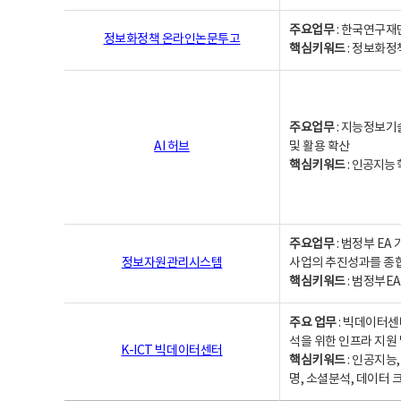
주요업무
: 한국연구재
정보화정책 온라인논문투고
핵심키워드
: 정보화정책,
주요업무
: 지능정보기
AI 허브
및 활용 확산
핵심키워드
:
인공지능 학
주요업무
: 범정부 E
정보자원관리시스템
사업의 추진성과를 종
핵심키워드
: 범정부E
주요 업무
: 빅데이터센
석을 위한 인프라 지원 
K-ICT 빅데이터센터
핵심키워드
: 인공지능
명, 소셜분석, 데이터 