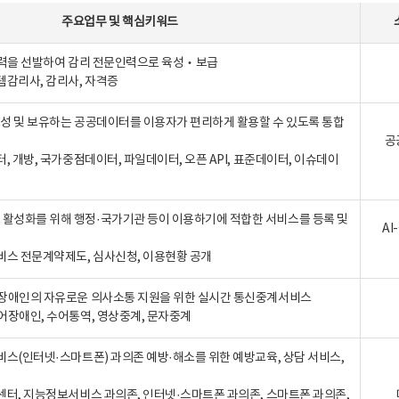
주요업무
및
핵심키워드
인력을 선발하여 감리 전문인력으로 육성‧보급
템감리사, 감리사, 자격증
 생성 및 보유하는 공공데이터를 이용자가 편리하게 활용할 수 있도록 통합
공
터, 개방, 국가중점데이터, 파일데이터, 오픈 API, 표준데이터, 이슈데이
활성화를 위해 행정·국가기관 등이 이용하기에 적합한 서비스를 등록 및
A
비스 전문계약제도, 심사신청, 이용현황 공개
장애인의 자유로운 의사소통 지원을 위한 실시간 통신중계서비스
어장애인, 수어통역, 영상중계, 문자중계
비스(인터넷·스마트폰) 과의존 예방·해소를 위한 예방교육, 상담 서비스,
센터, 지능정보서비스 과의존, 인터넷·스마트폰 과의존, 스마트폰 과의존,