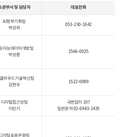
소관부서 및 담당자
대표전화
AI정부기획팀
053-230-1642
박성하
공지능데이터개방팀
1566-0025
박성환
I-클라우드기술혁신팀
1522-0089
김현우
디지털접근성팀
국번없이 107
이민기
일반문의 02-6943-2435
디지털포용문화팀