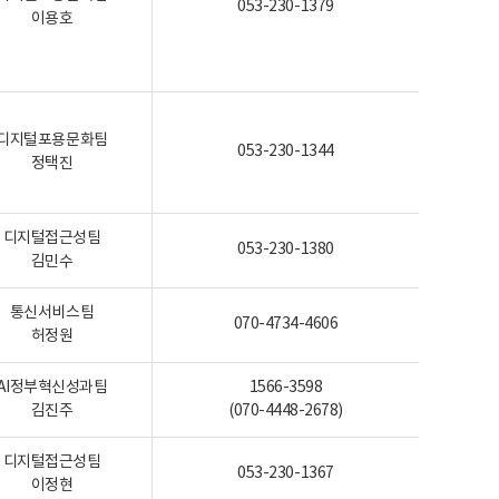
053-230-1379
이용호
디지털포용문화팀
053-230-1344
정택진
디지털접근성팀
053-230-1380
김민수
통신서비스팀
070-4734-4606
허정원
AI정부혁신성과팀
1566-3598
김진주
(070-4448-2678)
디지털접근성팀
053-230-1367
이정현