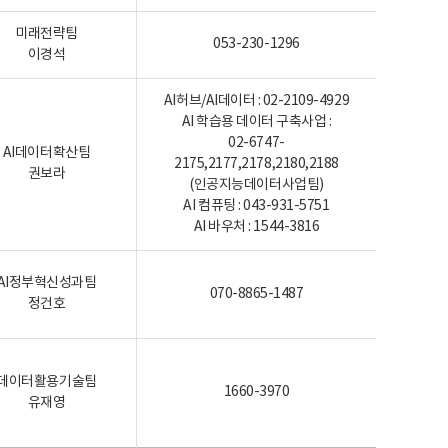
미래전략팀
053-230-1296
이경석
AI허브/AI데이터 : 02-2109-4929
AI 학습용 데이터 구축사업 :
02-6747-
AI데이터확산팀
2175,2177,2178,2180,2188
권보라
(인공지능데이터사업팀)
AI 컴퓨팅 : 043-931-5751
AI 바우처 : 1544-3816
AI정부혁신성과팀
070-8865-1487
정건호
데이터활용기술팀
1660-3970
유재영