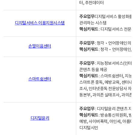
터, 추천데이터
주요업무
디지털서비스 활성화를 위
디지털서비스 이용지원시스템
관리하는 시스템
핵심키워드
: 디지털서비스 전문계
주요업무
: 청각‧언어장애인의 
손말이음센터
핵심키워드
: 청각‧언어장애인, 
주요업무
: 지능정보서비스(인터넷
콘텐츠 등을 제공
핵심키워드
: 스마트쉼센터, 지능
스마트쉼센터
스마트폰 중독, 예방교육, 센터내
조사, 인터넷중독 전문상담사 자격
동본부, 과의존 실태조사, 과의존
주요업무
: 디지털윤리 콘텐츠 지원
핵심키워드
: 방송통신위원회, 방
디지털윤리
예방, 사이버폭력, 아인세, 아름다
디지털시민