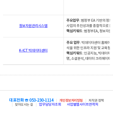
주요업무
: 범정부 EA 기반의 
정보자원관리시스템
사업의 추진성과를 종합적으로 분
핵심키워드
: 범정부EA, 정보
주요 업무
: 빅데이터센터 홈페이지
석을 위한 인프라 지원 및 교육정보
K-ICT 빅데이터센터
핵심키워드
: 인공지능, 빅데이터
명, 소셜분석, 데이터 크리에이터 
대표전화 ☏ 053-230-1114
개인정보처리방침
저작권 정책
업무담당자조회
사업별웹사이트연락처
찾아오시는 길