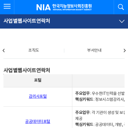
본
전
전체메뉴 열기
검
한국지능정보사회진흥원
문
체
바
메
로
뉴
가
바
사업별웹사이트연락처
기
로
가
기
조직도
조직도
부서안내
사업별웹사이트연락처
사업별웹사이트연락처
사업별웹사이트연락처 - 포털, 주요업무및 핵심키워드, 소관부서 및 담당자, 대표전화로 구성됨
포털
주요업무
: 우수한IT인력을 선발
감리사포털
핵심키워드
: 정보시스템감리사, 
주요업무
: 각 기관이 생성 및 
제공
공공데이터포털
핵심키워드
: 공공데이터, 개방, 