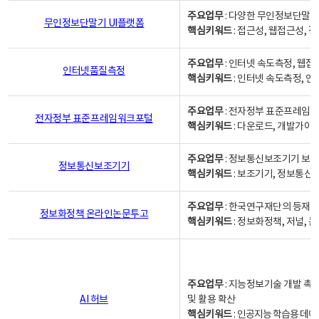
주요업무
: 다양한 무인정보단말기
무인정보단말기 UI플랫폼
핵심키워드
: 접근성, 웹접근성,
주요업무
: 인터넷 속도측정, 웹접
인터넷품질측정
핵심키워드
: 인터넷 속도측정, 
주요업무
: 전자정부 표준프레임워
전자정부 표준프레임워크포털
핵심키워드
: 다운로드, 개발가이
주요업무
: 정보통신보조기기 보급
정보통신보조기기
핵심키워드
: 보조기기, 정보통신
주요업무
: 한국연구재단의 등재
정보화정책 온라인논문투고
핵심키워드
: 정보화정책, 저널, 논문,
주요업무
: 지능정보기술 개발 촉
AI 허브
및 활용 확산
핵심키워드
:
인공지능 학습용 데이터,