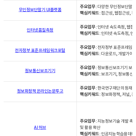
주요업무
: 다양한 무인정보단말기
무인정보단말기 UI플랫폼
핵심키워드
: 접근성, 웹접근성,
주요업무
: 인터넷 속도측정, 웹접
인터넷품질측정
핵심키워드
: 인터넷 속도측정, 
주요업무
: 전자정부 표준프레임워
전자정부 표준프레임워크포털
핵심키워드
: 다운로드, 개발가이
주요업무
: 정보통신보조기기 보급
정보통신보조기기
핵심키워드
: 보조기기, 정보통신
주요업무
: 한국연구재단의 등재
정보화정책 온라인논문투고
핵심키워드
: 정보화정책, 저널, 논문,
주요업무
: 지능정보기술 개발 촉
AI 허브
및 활용 확산
핵심키워드
:
인공지능 학습용 데이터,