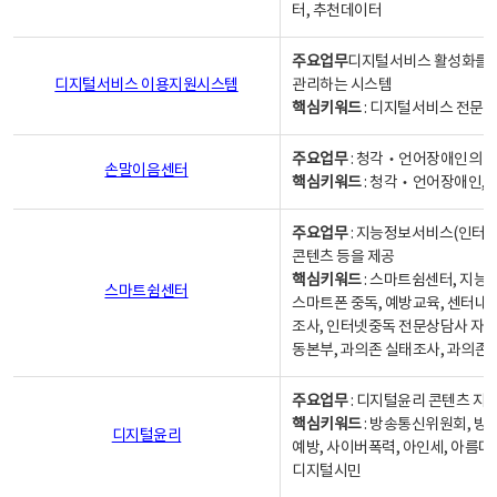
터, 추천데이터
주요업무
디지털서비스 활성화를 위
디지털서비스 이용지원시스템
관리하는 시스템
핵심키워드
: 디지털서비스 전문계
주요업무
: 청각‧언어장애인의 
손말이음센터
핵심키워드
: 청각‧언어장애인, 
주요업무
: 지능정보서비스(인터넷
콘텐츠 등을 제공
핵심키워드
: 스마트쉼센터, 지능
스마트쉼센터
스마트폰 중독, 예방교육, 센터내
조사, 인터넷중독 전문상담사 자격
동본부, 과의존 실태조사, 과의존
주요업무
: 디지털윤리 콘텐츠 지원
핵심키워드
: 방송통신위원회, 방
디지털윤리
예방, 사이버폭력, 아인세, 아름다
디지털시민