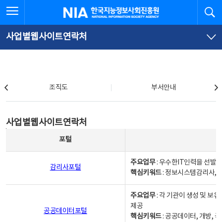
본
전
전체메뉴 열기
검
한국지능정보사회진흥원
문
체
바
메
로
뉴
가
바
사업별웹사이트연락처
기
로
가
기
조직도
조직도
부서안내
사업별웹사이트연락처
사업별웹사이트연락처
사업별웹사이트연락처 - 포털, 주요업무및 핵심키워드, 소관부서 및 담당자, 대표전화로 구성됨
포털
주요업무
: 우수한IT인력을 선발
감리사포털
핵심키워드
: 정보시스템감리사, 
주요업무
: 각 기관이 생성 및 
제공
공공데이터포털
핵심키워드
: 공공데이터, 개방, 