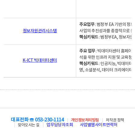
주요업무
: 범정부 EA 기반의 
정보자원관리시스템
사업의 추진성과를 종합적으로 분
핵심키워드
: 범정부EA, 정보
주요 업무
: 빅데이터센터 홈페이지
석을 위한 인프라 지원 및 교육정보
K-ICT 빅데이터센터
핵심키워드
: 인공지능, 빅데이터
명, 소셜분석, 데이터 크리에이터 
대표전화 ☏ 053-230-1114
개인정보처리방침
저작권 정책
업무담당자조회
사업별웹사이트연락처
찾아오시는 길