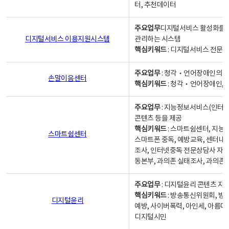
터, 추천데이터
주요업무
디지털서비스 활성화를 위
디지털서비스 이용지원시스템
관리하는 시스템
핵심키워드
: 디지털서비스 전문계
주요업무
: 청각‧언어장애인의 
손말이음센터
핵심키워드
: 청각‧언어장애인, 
주요업무
: 지능정보서비스(인터넷
콘텐츠 등을 제공
핵심키워드
: 스마트쉼센터, 지능
스마트쉼센터
스마트폰 중독, 예방교육, 센터내
조사, 인터넷중독 전문상담사 자격
동본부, 과의존 실태조사, 과의존
주요업무
: 디지털윤리 콘텐츠 지원
핵심키워드
: 방송통신위원회, 방
디지털윤리
예방, 사이버폭력, 아인세, 아름다
디지털시민