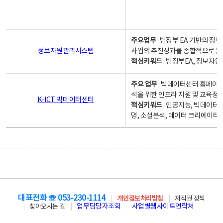
주요업무
: 범정부 EA 기반의 
정보자원관리시스템
사업의 추진성과를 종합적으로 분
핵심키워드
: 범정부EA, 정보
주요 업무
: 빅데이터센터 홈페이지
석을 위한 인프라 지원 및 교육정보
K-ICT 빅데이터센터
핵심키워드
: 인공지능, 빅데이터
명, 소셜분석, 데이터 크리에이터 
대표전화 ☏ 053-230-1114
개인정보처리방침
저작권 정책
업무담당자조회
사업별웹사이트연락처
찾아오시는 길