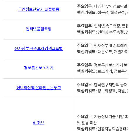
주요업무
: 다양한 무인정보단말기
무인정보단말기 UI플랫폼
핵심키워드
: 접근성, 웹접근성,
주요업무
: 인터넷 속도측정, 웹접
인터넷품질측정
핵심키워드
: 인터넷 속도측정, 
주요업무
: 전자정부 표준프레임워
전자정부 표준프레임워크포털
핵심키워드
: 다운로드, 개발가이
주요업무
: 정보통신보조기기 보급
정보통신보조기기
핵심키워드
: 보조기기, 정보통신
주요업무
: 한국연구재단의 등재
정보화정책 온라인논문투고
핵심키워드
: 정보화정책, 저널, 논문,
주요업무
: 지능정보기술 개발 촉
AI 허브
및 활용 확산
핵심키워드
:
인공지능 학습용 데이터,