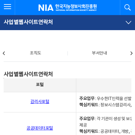
본
전
전체메뉴 열기
검
한국지능정보사회진흥원
문
체
바
메
로
뉴
가
바
사업별웹사이트연락처
기
로
가
기
조직도
조직도
부서안내
사업별웹사이트연락처
사업별웹사이트연락처
사업별웹사이트연락처 - 포털, 주요업무및 핵심키워드, 소관부서 및 담당자, 대표전화로 구성됨
포털
주요업무
: 우수한IT인력을 선발
감리사포털
핵심키워드
: 정보시스템감리사, 
주요업무
: 각 기관이 생성 및 
제공
공공데이터포털
핵심키워드
: 공공데이터, 개방, 