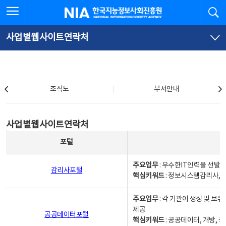
본
전
전체메뉴 열기
검
한국지능정보사회진흥원
문
체
바
메
로
뉴
가
바
사업별웹사이트연락처
기
로
가
기
조직도
조직도
부서안내
사업별웹사이트연락처
사업별웹사이트연락처
사업별웹사이트연락처 - 포털, 주요업무및 핵심키워드, 소관부서 및 담당자, 대표전화로 구성됨
포털
주요업무
: 우수한IT인력을 선발
감리사포털
핵심키워드
: 정보시스템감리사, 
주요업무
: 각 기관이 생성 및 
제공
공공데이터포털
핵심키워드
: 공공데이터, 개방, 