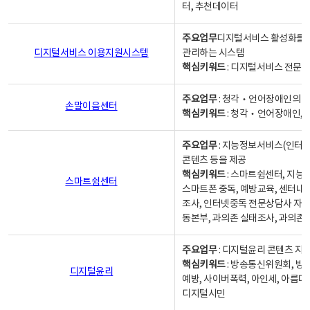
터, 추천데이터
주요업무
디지털서비스 활성화를 위
디지털서비스 이용지원시스템
관리하는 시스템
핵심키워드
: 디지털서비스 전문계
주요업무
: 청각‧언어장애인의 
손말이음센터
핵심키워드
: 청각‧언어장애인, 
주요업무
: 지능정보서비스(인터넷
콘텐츠 등을 제공
핵심키워드
: 스마트쉼센터, 지능
스마트쉼센터
스마트폰 중독, 예방교육, 센터내
조사, 인터넷중독 전문상담사 자격
동본부, 과의존 실태조사, 과의존
주요업무
: 디지털윤리 콘텐츠 지원
핵심키워드
: 방송통신위원회, 방
디지털윤리
예방, 사이버폭력, 아인세, 아름다
디지털시민