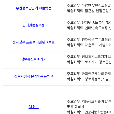
주요업무
: 다양한 무인정보단말기
무인정보단말기 UI플랫폼
핵심키워드
: 접근성, 웹접근성,
주요업무
: 인터넷 속도측정, 웹접
인터넷품질측정
핵심키워드
: 인터넷 속도측정, 
주요업무
: 전자정부 표준프레임워
전자정부 표준프레임워크포털
핵심키워드
: 다운로드, 개발가이
주요업무
: 정보통신보조기기 보급
정보통신보조기기
핵심키워드
: 보조기기, 정보통신
주요업무
: 한국연구재단의 등재
정보화정책 온라인논문투고
핵심키워드
: 정보화정책, 저널, 논문,
주요업무
: 지능정보기술 개발 촉
AI 허브
및 활용 확산
핵심키워드
:
인공지능 학습용 데이터,