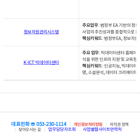
주요업무
: 범정부 EA 기반의 
정보자원관리시스템
사업의 추진성과를 종합적으로 분
핵심키워드
: 범정부EA, 정보
주요 업무
: 빅데이터센터 홈페이지
석을 위한 인프라 지원 및 교육정보
K-ICT 빅데이터센터
핵심키워드
: 인공지능, 빅데이터
명, 소셜분석, 데이터 크리에이터 
대표전화 ☏ 053-230-1114
개인정보처리방침
저작권 정책
업무담당자조회
사업별웹사이트연락처
찾아오시는 길