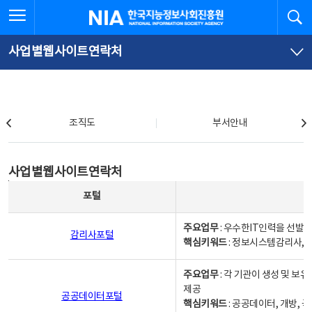
본
전
전체메뉴 열기
검
한국지능정보사회진흥원
문
체
바
메
로
뉴
가
바
사업별웹사이트연락처
기
로
가
기
조직도
조직도
부서안내
사업별웹사이트연락처
사업별웹사이트연락처
사업별웹사이트연락처 - 포털, 주요업무및 핵심키워드, 소관부서 및 담당자, 대표전화로 구성됨
포털
주요업무
: 우수한IT인력을 선발
감리사포털
핵심키워드
: 정보시스템감리사, 
주요업무
: 각 기관이 생성 및 
제공
공공데이터포털
핵심키워드
: 공공데이터, 개방, 