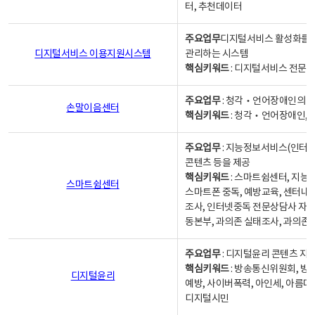
터, 추천데이터
주요업무
디지털서비스 활성화를 위
디지털서비스 이용지원시스템
관리하는 시스템
핵심키워드
: 디지털서비스 전문계
주요업무
: 청각‧언어장애인의 
손말이음센터
핵심키워드
: 청각‧언어장애인, 
주요업무
: 지능정보서비스(인터넷
콘텐츠 등을 제공
핵심키워드
: 스마트쉼센터, 지능
스마트쉼센터
스마트폰 중독, 예방교육, 센터내
조사, 인터넷중독 전문상담사 자격
동본부, 과의존 실태조사, 과의존
주요업무
: 디지털윤리 콘텐츠 지원
핵심키워드
: 방송통신위원회, 방
디지털윤리
예방, 사이버폭력, 아인세, 아름다
디지털시민