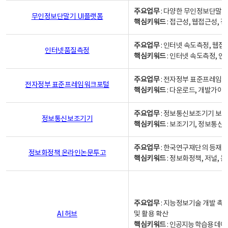
주요업무
: 다양한 무인정보단말기
무인정보단말기 UI플랫폼
핵심키워드
: 접근성, 웹접근성,
주요업무
: 인터넷 속도측정, 웹접
인터넷품질측정
핵심키워드
: 인터넷 속도측정, 
주요업무
: 전자정부 표준프레임워
전자정부 표준프레임워크포털
핵심키워드
: 다운로드, 개발가이
주요업무
: 정보통신보조기기 보급
정보통신보조기기
핵심키워드
: 보조기기, 정보통신
주요업무
: 한국연구재단의 등재
정보화정책 온라인논문투고
핵심키워드
: 정보화정책, 저널, 논문,
주요업무
: 지능정보기술 개발 촉
AI 허브
및 활용 확산
핵심키워드
:
인공지능 학습용 데이터,