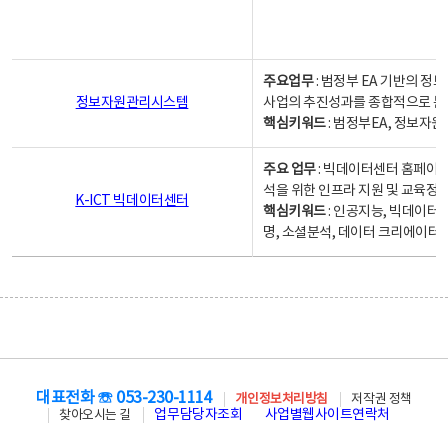
주요업무
: 범정부 EA 기반의 
정보자원관리시스템
사업의 추진성과를 종합적으로 분
핵심키워드
: 범정부EA, 정보
주요 업무
: 빅데이터센터 홈페이지
석을 위한 인프라 지원 및 교육정보
K-ICT 빅데이터센터
핵심키워드
: 인공지능, 빅데이터
명, 소셜분석, 데이터 크리에이터 
대표전화 ☏ 053-230-1114
개인정보처리방침
저작권 정책
업무담당자조회
사업별웹사이트연락처
찾아오시는 길