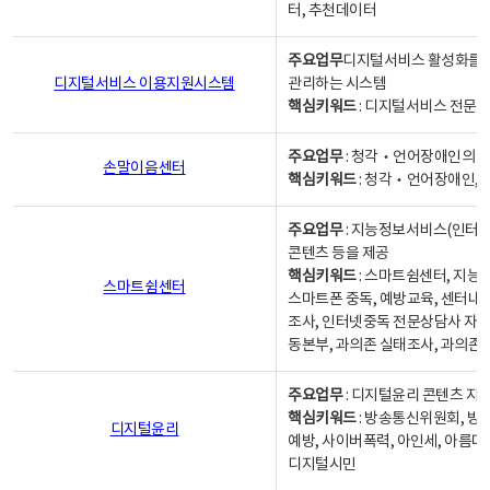
터, 추천데이터
주요업무
디지털서비스 활성화를 위
디지털서비스 이용지원시스템
관리하는 시스템
핵심키워드
: 디지털서비스 전문계
주요업무
: 청각‧언어장애인의 
손말이음센터
핵심키워드
: 청각‧언어장애인, 
주요업무
: 지능정보서비스(인터넷
콘텐츠 등을 제공
핵심키워드
: 스마트쉼센터, 지능
스마트쉼센터
스마트폰 중독, 예방교육, 센터내
조사, 인터넷중독 전문상담사 자격
동본부, 과의존 실태조사, 과의존
주요업무
: 디지털윤리 콘텐츠 지원
핵심키워드
: 방송통신위원회, 방
디지털윤리
예방, 사이버폭력, 아인세, 아름다
디지털시민