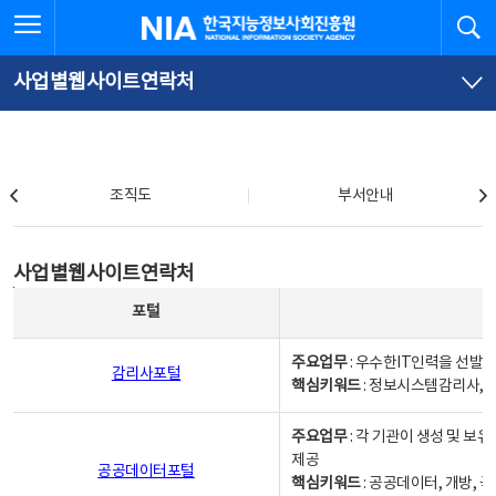
본
전
전체메뉴 열기
검
한국지능정보사회진흥원
문
체
바
메
로
뉴
가
바
사업별웹사이트연락처
기
로
가
기
조직도
조직도
부서안내
사업별웹사이트연락처
사업별웹사이트연락처
사업별웹사이트연락처 - 포털, 주요업무및 핵심키워드, 소관부서 및 담당자, 대표전화로 구성됨
포털
주요업무
: 우수한IT인력을 선발
감리사포털
핵심키워드
: 정보시스템감리사, 
주요업무
: 각 기관이 생성 및 
제공
공공데이터포털
핵심키워드
: 공공데이터, 개방, 