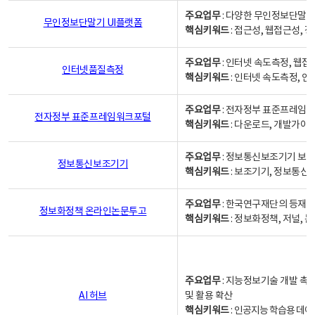
주요업무
: 다양한 무인정보단말기
무인정보단말기 UI플랫폼
핵심키워드
: 접근성, 웹접근성,
주요업무
: 인터넷 속도측정, 웹접
인터넷품질측정
핵심키워드
: 인터넷 속도측정, 
주요업무
: 전자정부 표준프레임워
전자정부 표준프레임워크포털
핵심키워드
: 다운로드, 개발가이
주요업무
: 정보통신보조기기 보급
정보통신보조기기
핵심키워드
: 보조기기, 정보통신
주요업무
: 한국연구재단의 등재
정보화정책 온라인논문투고
핵심키워드
: 정보화정책, 저널, 논문,
주요업무
: 지능정보기술 개발 촉
AI 허브
및 활용 확산
핵심키워드
:
인공지능 학습용 데이터,