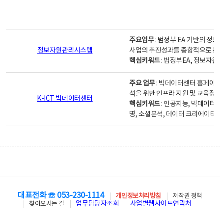
주요업무
: 범정부 EA 기반의 
정보자원관리시스템
사업의 추진성과를 종합적으로 분
핵심키워드
: 범정부EA, 정보
주요 업무
: 빅데이터센터 홈페이지
석을 위한 인프라 지원 및 교육정보
K-ICT 빅데이터센터
핵심키워드
: 인공지능, 빅데이터
명, 소셜분석, 데이터 크리에이터 
대표전화 ☏ 053-230-1114
개인정보처리방침
저작권 정책
업무담당자조회
사업별웹사이트연락처
찾아오시는 길