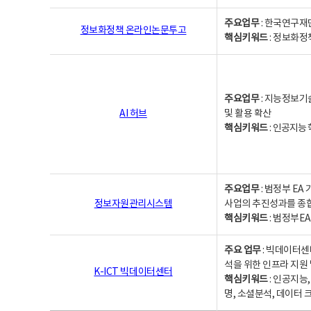
주요업무
: 한국연구재
정보화정책 온라인논문투고
핵심키워드
: 정보화정책,
주요업무
: 지능정보기
AI 허브
및 활용 확산
핵심키워드
:
인공지능 학
주요업무
: 범정부 E
정보자원관리시스템
사업의 추진성과를 종
핵심키워드
: 범정부E
주요 업무
: 빅데이터센
석을 위한 인프라 지원 
K-ICT 빅데이터센터
핵심키워드
: 인공지능
명, 소셜분석, 데이터 