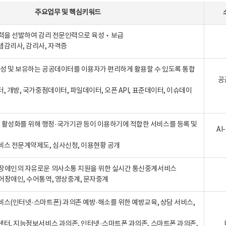
주요업무
및
핵심키워드
인력을 선발하여 감리 전문인력으로 육성‧보급
템감리사, 감리사, 자격증
 생성 및 보유하는 공공데이터를 이용자가 편리하게 활용할 수 있도록 통합
공
터, 개방, 국가중점데이터, 파일데이터, 오픈 API, 표준데이터, 이슈데이
활성화를 위해 행정·국가기관 등이 이용하기에 적합한 서비스를 등록 및
A
비스 전문계약제도, 심사신청, 이용현황 공개
장애인의 자유로운 의사소통 지원을 위한 실시간 통신중계서비스
어장애인, 수어통역, 영상중계, 문자중계
비스(인터넷·스마트폰) 과의존 예방·해소를 위한 예방교육, 상담 서비스,
센터, 지능정보서비스 과의존, 인터넷·스마트폰 과의존, 스마트폰 과의존,