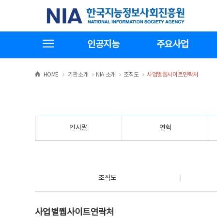
본
전
한국지능정보사회진흥원
문
체
바
메
로
뉴
가
바
전체메뉴보기
기
로
인공지능
주요사업
가
기
>
>
>
>
HOME
기관소개
NIA 소개
조직도
사업별웹사이트연락처
인사말
연혁
조직도
조직도
사업별웹사이트연락처
사업별웹사이트연락처