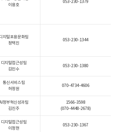
053-230-1379
이용호
디지털포용문화팀
053-230-1344
정택진
디지털접근성팀
053-230-1380
김민수
통신서비스팀
070-4734-4606
허정원
AI정부혁신성과팀
1566-3598
김진주
(070-4448-2678)
디지털접근성팀
053-230-1367
이정현