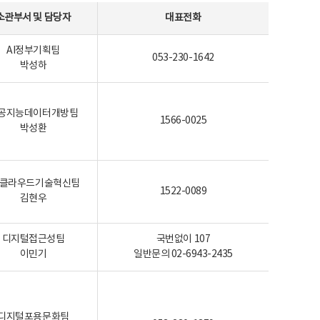
소관부서 및 담당자
대표전화
AI정부기획팀
053-230-1642
박성하
공지능데이터개방팀
1566-0025
박성환
I-클라우드기술혁신팀
1522-0089
김현우
디지털접근성팀
국번없이 107
이민기
일반문의 02-6943-2435
디지털포용문화팀