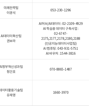
미래전략팀
053-230-1296
이경석
AI허브/AI데이터 : 02-2109-4929
AI 학습용 데이터 구축사업 :
02-6747-
AI데이터확산팀
2175,2177,2178,2180,2188
권보라
(인공지능데이터사업팀)
AI 컴퓨팅 : 043-931-5751
AI 바우처 : 1544-3816
AI정부혁신성과팀
070-8865-1487
정건호
데이터활용기술팀
1660-3970
유재영