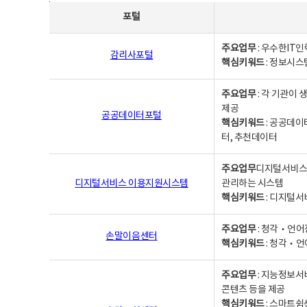
사업별웹사이트연락처 - 포털, 주요업무및 핵심키워드, 소관부서 및 담당자, 대표전화로 구성됨
포털
주요업무
: 우수한IT
감리사포털
핵심키워드
: 정보시스
주요업무
: 각 기관이
제공
공공데이터포털
핵심키워드
: 공공데이
터, 추천데이터
주요업무
디지털서비스 
디지털서비스 이용지원시스템
관리하는 시스템
핵심키워드
: 디지털서
주요업무
: 청각‧언어
손말이음센터
핵심키워드
: 청각‧언
주요업무
: 지능정보서
콘텐츠 등을 제공
핵심키워드
: 스마트쉼