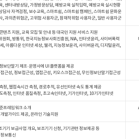
육, 센터내방상담, 가정방문상담, 예방교육 실적입력, 예방교육 실시현황
상담사 자격검정, 보수교육, 스마트쉼, 스마트쉼 캠페인, 스마트쉼 문화운
사, 과의존위험군, 고위험 사용자군, 잠재적위험 사용자군, 일반 사용자군
콘텐츠 지원, 교육 모집 및 안내 등 대국민 지원 서비스 지원
위원회, 방통위, 한국지능정보사회진흥원, NIA, 인터넷윤리, 사이버폭력
세, 아름다운 인터넷 세상, 웰리, 지능정보윤리, 사이버윤리, 디지털윤리,
인정보단말기 제조·운영사에 UI 플랫폼을 제공
 웹접근성, 정보접근성, 앱접근성, 키오스크접근성, 무인정보단말기접근성
도측정, 웹접속시간 측정, 경로추적, 유선인터넷 속도 통계 제공
속도측정, 인터넷 품질측정, 초고속인터넷, 기가인터넷, 10기가인터넷
표준프레임워크 소개
, 개발가이드 제공, 온라인 기술지원
조기기 보급사업 개요, 보조기기 신청, 기기관련 정보제공 등
, 정보통신