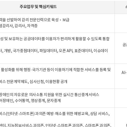
주요업무
및
핵심키워드
인력을 선발하여 감리 전문인력으로 육성‧보급
템감리사, 감리사, 자격증
 생성 및 보유하는 공공데이터를 이용자가 편리하게 활용할 수 있도록 통합
공
터, 개방, 국가중점데이터, 파일데이터, 오픈 API, 표준데이터, 이슈데이
활성화를 위해 행정·국가기관 등이 이용하기에 적합한 서비스를 등록 및
A
비스 전문계약제도, 심사신청, 이용현황 공개
장애인의 자유로운 의사소통 지원을 위한 실시간 통신중계서비스
어장애인, 수어통역, 영상중계, 문자중계
비스(인터넷·스마트폰) 과의존 예방·해소를 위한 예방교육, 상담 서비스,
센터, 지능정보서비스 과의존, 인터넷·스마트폰 과의존, 스마트폰 과의존,