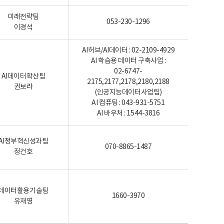
미래전략팀
053-230-1296
이경석
AI허브/AI데이터 : 02-2109-4929
AI 학습용 데이터 구축사업 :
02-6747-
AI데이터확산팀
2175,2177,2178,2180,2188
권보라
(인공지능데이터사업팀)
AI 컴퓨팅 : 043-931-5751
AI 바우처 : 1544-3816
AI정부혁신성과팀
070-8865-1487
정건호
데이터활용기술팀
1660-3970
유재영