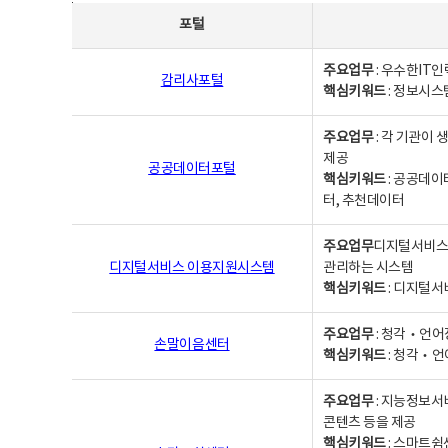
사업별웹사이트연락처 - 포털, 주요업무및 핵심키워드, 소관부서 및 담당자, 대표전화로 구성됨
포털
주요업무
: 우수한IT
감리사포털
핵심키워드
: 정보시스
주요업무
: 각 기관이
제공
공공데이터포털
핵심키워드
: 공공데이
터, 추천데이터
주요업무
디지털서비스 
디지털서비스 이용지원시스템
관리하는 시스템
핵심키워드
: 디지털서
주요업무
: 청각‧언어
손말이음센터
핵심키워드
: 청각‧언
주요업무
: 지능정보서
콘텐츠 등을 제공
핵심키워드
: 스마트쉼