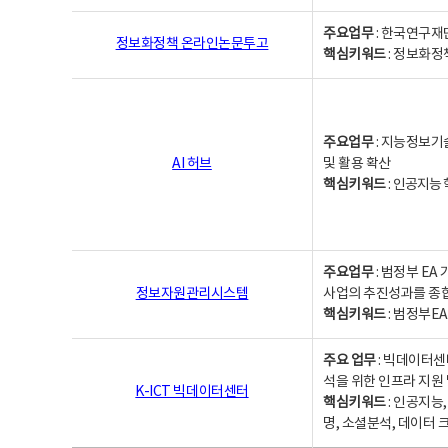
주요업무
: 한국연구재
정보화정책 온라인논문투고
핵심키워드
: 정보화정책,
주요업무
: 지능정보기
AI 허브
및 활용 확산
핵심키워드
:
인공지능 학
주요업무
: 범정부 E
정보자원관리시스템
사업의 추진성과를 종
핵심키워드
: 범정부E
주요 업무
: 빅데이터센
석을 위한 인프라 지원 
K-ICT 빅데이터센터
핵심키워드
: 인공지능
명, 소셜분석, 데이터 