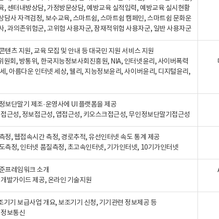
육, 센터내방상담, 가정방문상담, 예방교육 실적입력, 예방교육 실시현황
상담사 자격검정, 보수교육, 스마트쉼, 스마트쉼 캠페인, 스마트쉼 문화운
사, 과의존위험군, 고위험 사용자군, 잠재적위험 사용자군, 일반 사용자군
콘텐츠 지원, 교육 모집 및 안내 등 대국민 지원 서비스 지원
위원회, 방통위, 한국지능정보사회진흥원, NIA, 인터넷윤리, 사이버폭력
세, 아름다운 인터넷 세상, 웰리, 지능정보윤리, 사이버윤리, 디지털윤리,
인정보단말기 제조·운영사에 UI 플랫폼을 제공
 웹접근성, 정보접근성, 앱접근성, 키오스크접근성, 무인정보단말기접근성
도측정, 웹접속시간 측정, 경로추적, 유선인터넷 속도 통계 제공
속도측정, 인터넷 품질측정, 초고속인터넷, 기가인터넷, 10기가인터넷
표준프레임워크 소개
, 개발가이드 제공, 온라인 기술지원
조기기 보급사업 개요, 보조기기 신청, 기기관련 정보제공 등
, 정보통신