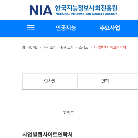
본
전
한국지능정보사회진흥원
문
체
바
메
로
뉴
가
바
전체메뉴보기
기
로
인공지능
주요사업
가
기
>
>
>
>
HOME
기관소개
NIA 소개
조직도
사업별웹사이트연락처
인사말
연혁
조직도
조직도
사업별웹사이트연락처
사업별웹사이트연락처