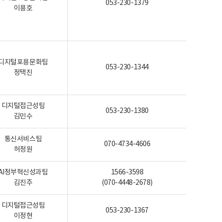
053-230-1379
이용호
디지털포용문화팀
053-230-1344
정택진
디지털접근성팀
053-230-1380
김민수
통신서비스팀
070-4734-4606
허정원
AI정부혁신성과팀
1566-3598
김진주
(070-4448-2678)
디지털접근성팀
053-230-1367
이정현