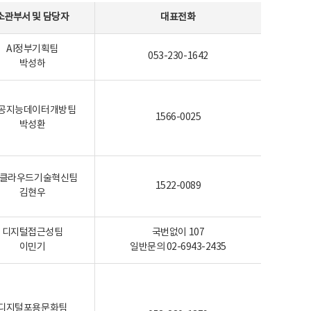
소관부서 및 담당자
대표전화
AI정부기획팀
053-230-1642
박성하
공지능데이터개방팀
1566-0025
박성환
I-클라우드기술혁신팀
1522-0089
김현우
디지털접근성팀
국번없이 107
이민기
일반문의 02-6943-2435
디지털포용문화팀