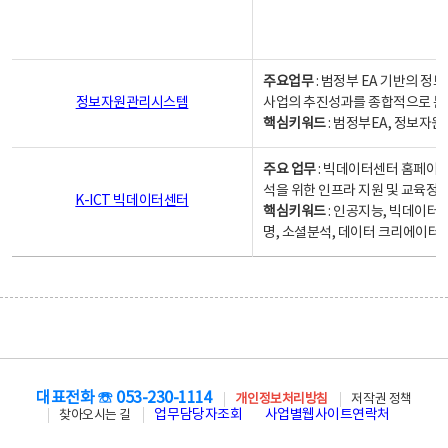
주요업무
: 범정부 EA 기반의 
정보자원관리시스템
사업의 추진성과를 종합적으로 분
핵심키워드
: 범정부EA, 정보
주요 업무
: 빅데이터센터 홈페이지
석을 위한 인프라 지원 및 교육정보
K-ICT 빅데이터센터
핵심키워드
: 인공지능, 빅데이터
명, 소셜분석, 데이터 크리에이터 
대표전화 ☏ 053-230-1114
개인정보처리방침
저작권 정책
업무담당자조회
사업별웹사이트연락처
찾아오시는 길