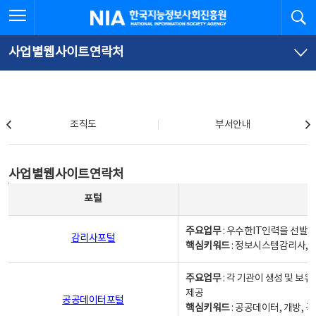
본
전
전체메뉴 열기
검
한국지능정보사회진흥원
문
체
바
메
로
뉴
가
바
사업별웹사이트연락처
기
로
가
기
조직도
조직도
부서안내
사업별웹사이트연락처
사업별웹사이트연락처
사업별웹사이트연락처 - 포털, 주요업무및 핵심키워드, 소관부서 및 담당자, 대표전화로 구성됨
포털
주요업무
: 우수한IT인력을 선발
감리사포털
핵심키워드
: 정보시스템감리사, 
주요업무
: 각 기관이 생성 및 
제공
공공데이터포털
핵심키워드
: 공공데이터, 개방, 