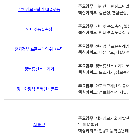
주요업무
: 다양한 무인정보단말기
무인정보단말기 UI플랫폼
핵심키워드
: 접근성, 웹접근성,
주요업무
: 인터넷 속도측정, 웹접
인터넷품질측정
핵심키워드
: 인터넷 속도측정, 
주요업무
: 전자정부 표준프레임워
전자정부 표준프레임워크포털
핵심키워드
: 다운로드, 개발가이
주요업무
: 정보통신보조기기 보급
정보통신보조기기
핵심키워드
: 보조기기, 정보통신
주요업무
: 한국연구재단의 등재
정보화정책 온라인논문투고
핵심키워드
: 정보화정책, 저널, 논문,
주요업무
: 지능정보기술 개발 촉
AI 허브
및 활용 확산
핵심키워드
:
인공지능 학습용 데이터,