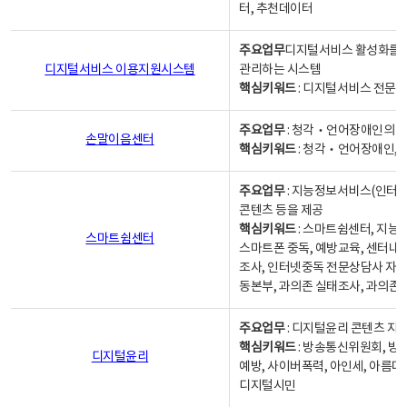
터, 추천데이터
주요업무
디지털서비스 활성화를 위
디지털서비스 이용지원시스템
관리하는 시스템
핵심키워드
: 디지털서비스 전문계
주요업무
: 청각‧언어장애인의 
손말이음센터
핵심키워드
: 청각‧언어장애인, 
주요업무
: 지능정보서비스(인터넷
콘텐츠 등을 제공
핵심키워드
: 스마트쉼센터, 지능
스마트쉼센터
스마트폰 중독, 예방교육, 센터내
조사, 인터넷중독 전문상담사 자격
동본부, 과의존 실태조사, 과의존
주요업무
: 디지털윤리 콘텐츠 지원
핵심키워드
: 방송통신위원회, 방
디지털윤리
예방, 사이버폭력, 아인세, 아름다
디지털시민