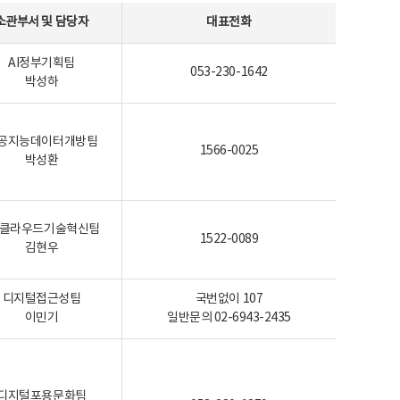
소관부서 및 담당자
대표전화
AI정부기획팀
053-230-1642
박성하
공지능데이터개방팀
1566-0025
박성환
I-클라우드기술혁신팀
1522-0089
김현우
디지털접근성팀
국번없이 107
이민기
일반문의 02-6943-2435
디지털포용문화팀