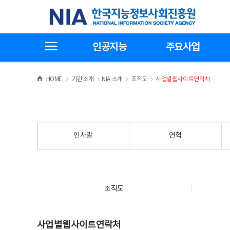
본
전
한국지능정보사회진흥원
문
체
바
메
로
뉴
가
바
전체메뉴보기
기
로
인공지능
주요사업
가
기
>
>
>
>
HOME
기관소개
NIA 소개
조직도
사업별웹사이트연락처
인사말
연혁
조직도
조직도
사업별웹사이트연락처
사업별웹사이트연락처