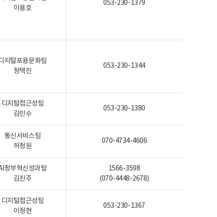
053-230-1379
이용호
디지털포용문화팀
053-230-1344
정택진
디지털접근성팀
053-230-1380
김민수
통신서비스팀
070-4734-4606
허정원
AI정부혁신성과팀
1566-3598
김진주
(070-4448-2678)
디지털접근성팀
053-230-1367
이정현