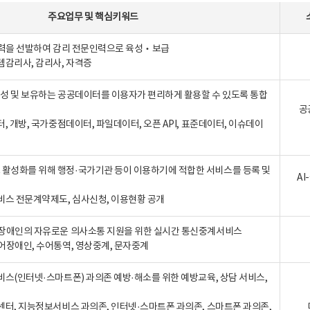
주요업무
및
핵심키워드
인력을 선발하여 감리 전문인력으로 육성‧보급
템감리사, 감리사, 자격증
 생성 및 보유하는 공공데이터를 이용자가 편리하게 활용할 수 있도록 통합
공
터, 개방, 국가중점데이터, 파일데이터, 오픈 API, 표준데이터, 이슈데이
활성화를 위해 행정·국가기관 등이 이용하기에 적합한 서비스를 등록 및
A
비스 전문계약제도, 심사신청, 이용현황 공개
장애인의 자유로운 의사소통 지원을 위한 실시간 통신중계서비스
어장애인, 수어통역, 영상중계, 문자중계
비스(인터넷·스마트폰) 과의존 예방·해소를 위한 예방교육, 상담 서비스,
센터, 지능정보서비스 과의존, 인터넷·스마트폰 과의존, 스마트폰 과의존,