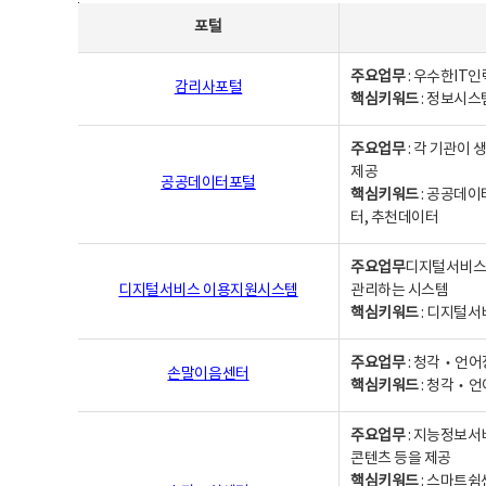
사업별웹사이트연락처 - 포털, 주요업무및 핵심키워드, 소관부서 및 담당자, 대표전화로 구성됨
포털
주요업무
: 우수한IT
감리사포털
핵심키워드
: 정보시스
주요업무
: 각 기관이
제공
공공데이터포털
핵심키워드
: 공공데이
터, 추천데이터
주요업무
디지털서비스 
디지털서비스 이용지원시스템
관리하는 시스템
핵심키워드
: 디지털서
주요업무
: 청각‧언어
손말이음센터
핵심키워드
: 청각‧언
주요업무
: 지능정보서
콘텐츠 등을 제공
핵심키워드
: 스마트쉼