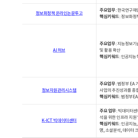
주요업무
: 한국연구재
정보화정책 온라인논문투고
핵심키워드
: 정보화정책,
주요업무
: 지능정보기
AI 허브
및 활용 확산
핵심키워드
:
인공지능 학
주요업무
: 범정부 E
정보자원관리시스템
사업의 추진성과를 종
핵심키워드
: 범정부E
주요 업무
: 빅데이터센
석을 위한 인프라 지원 
K-ICT 빅데이터센터
핵심키워드
: 인공지능
명, 소셜분석, 데이터 