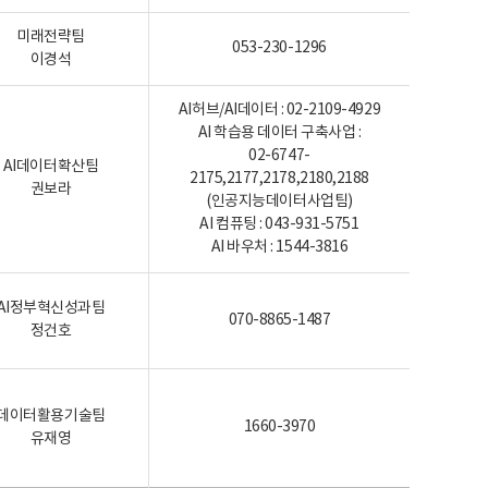
미래전략팀
053-230-1296
이경석
AI허브/AI데이터 : 02-2109-4929
AI 학습용 데이터 구축사업 :
02-6747-
AI데이터확산팀
2175,2177,2178,2180,2188
권보라
(인공지능데이터사업팀)
AI 컴퓨팅 : 043-931-5751
AI 바우처 : 1544-3816
AI정부혁신성과팀
070-8865-1487
정건호
데이터활용기술팀
1660-3970
유재영