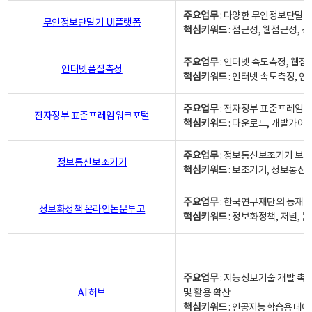
주요업무
: 다양한 무인정보단말기
무인정보단말기 UI플랫폼
핵심키워드
: 접근성, 웹접근성,
주요업무
: 인터넷 속도측정, 웹접
인터넷품질측정
핵심키워드
: 인터넷 속도측정, 
주요업무
: 전자정부 표준프레임워
전자정부 표준프레임워크포털
핵심키워드
: 다운로드, 개발가이
주요업무
: 정보통신보조기기 보급
정보통신보조기기
핵심키워드
: 보조기기, 정보통신
주요업무
: 한국연구재단의 등재
정보화정책 온라인논문투고
핵심키워드
: 정보화정책, 저널, 논문,
주요업무
: 지능정보기술 개발 촉
AI 허브
및 활용 확산
핵심키워드
:
인공지능 학습용 데이터,