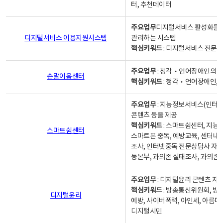
터, 추천데이터
주요업무
디지털서비스 활성화를 위
디지털서비스 이용지원시스템
관리하는 시스템
핵심키워드
: 디지털서비스 전문계
주요업무
: 청각‧언어장애인의 
손말이음센터
핵심키워드
: 청각‧언어장애인, 
주요업무
: 지능정보서비스(인터넷
콘텐츠 등을 제공
핵심키워드
: 스마트쉼센터, 지능
스마트쉼센터
스마트폰 중독, 예방교육, 센터내
조사, 인터넷중독 전문상담사 자격
동본부, 과의존 실태조사, 과의존
주요업무
: 디지털윤리 콘텐츠 지원
핵심키워드
: 방송통신위원회, 방
디지털윤리
예방, 사이버폭력, 아인세, 아름다
디지털시민