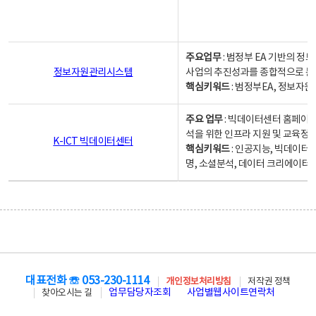
주요업무
: 범정부 EA 기반의 
정보자원관리시스템
사업의 추진성과를 종합적으로 분
핵심키워드
: 범정부EA, 정보
주요 업무
: 빅데이터센터 홈페이지
석을 위한 인프라 지원 및 교육정보
K-ICT 빅데이터센터
핵심키워드
: 인공지능, 빅데이터
명, 소셜분석, 데이터 크리에이터 
대표전화 ☏ 053-230-1114
개인정보처리방침
저작권 정책
업무담당자조회
사업별웹사이트연락처
찾아오시는 길