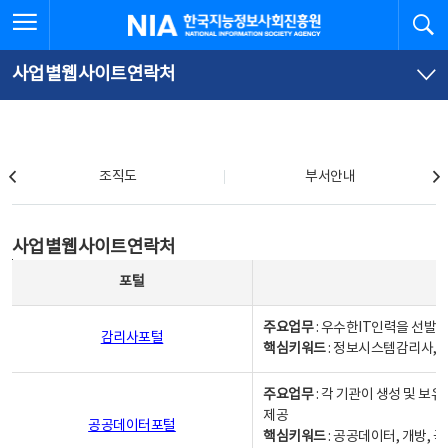
본
전
전체메뉴 열기
검
한국지능정보사회진흥원
문
체
바
메
로
뉴
가
바
사업별웹사이트연락처
기
로
가
기
조직도
조직도
부서안내
사업별웹사이트연락처
사업별웹사이트연락처
사업별웹사이트연락처 - 포털, 주요업무및 핵심키워드, 소관부서 및 담당자, 대표전화로 구성됨
포털
주요업무
: 우수한IT인력을 선발
감리사포털
핵심키워드
: 정보시스템감리사, 
주요업무
: 각 기관이 생성 및 
제공
공공데이터포털
핵심키워드
: 공공데이터, 개방, 