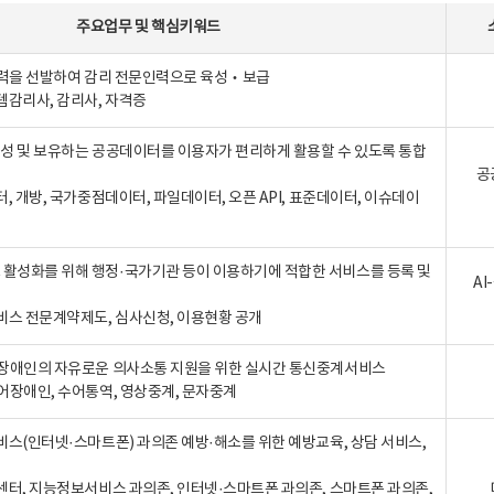
주요업무
및
핵심키워드
인력을 선발하여 감리 전문인력으로 육성‧보급
템감리사, 감리사, 자격증
 생성 및 보유하는 공공데이터를 이용자가 편리하게 활용할 수 있도록 통합
공
터, 개방, 국가중점데이터, 파일데이터, 오픈 API, 표준데이터, 이슈데이
활성화를 위해 행정·국가기관 등이 이용하기에 적합한 서비스를 등록 및
A
비스 전문계약제도, 심사신청, 이용현황 공개
장애인의 자유로운 의사소통 지원을 위한 실시간 통신중계서비스
어장애인, 수어통역, 영상중계, 문자중계
비스(인터넷·스마트폰) 과의존 예방·해소를 위한 예방교육, 상담 서비스,
센터, 지능정보서비스 과의존, 인터넷·스마트폰 과의존, 스마트폰 과의존,