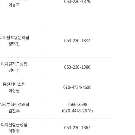
053-230-1379
이용호
디지털포용문화팀
053-230-1344
정택진
디지털접근성팀
053-230-1380
김민수
통신서비스팀
070-4734-4606
허정원
AI정부혁신성과팀
1566-3598
김진주
(070-4448-2678)
디지털접근성팀
053-230-1367
이정현