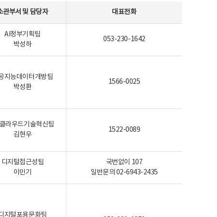
소관부서 및 담당자
대표전화
AI정부기획팀
053-230-1642
박성하
공지능데이터개방팀
1566-0025
박성환
I-클라우드기술혁신팀
1522-0089
김현우
디지털접근성팀
국번없이 107
이민기
일반문의 02-6943-2435
디지털포용문화팀