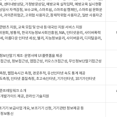
육, 센터내방상담, 가정방문상담, 예방교육 실적입력, 예방교육 실시현황
상담사 자격검정, 보수교육, 스마트쉼, 스마트쉼 캠페인, 스마트쉼 문화운
사, 과의존위험군, 고위험 사용자군, 잠재적위험 사용자군, 일반 사용자군
콘텐츠 지원, 교육 모집 및 안내 등 대국민 지원 서비스 지원
위원회, 방통위, 한국지능정보사회진흥원, NIA, 인터넷윤리, 사이버폭력
세, 아름다운 인터넷 세상, 웰리, 지능정보윤리, 사이버윤리, 디지털윤리,
인정보단말기 제조·운영사에 UI 플랫폼을 제공
 웹접근성, 정보접근성, 앱접근성, 키오스크접근성, 무인정보단말기접근성
도측정, 웹접속시간 측정, 경로추적, 유선인터넷 속도 통계 제공
속도측정, 인터넷 품질측정, 초고속인터넷, 기가인터넷, 10기가인터넷
표준프레임워크 소개
, 개발가이드 제공, 온라인 기술지원
조기기 보급사업 개요, 보조기기 신청, 기기관련 정보제공 등
, 정보통신