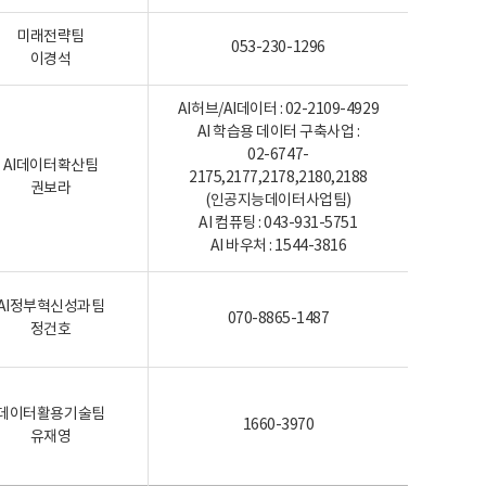
미래전략팀
053-230-1296
이경석
AI허브/AI데이터 : 02-2109-4929
AI 학습용 데이터 구축사업 :
02-6747-
AI데이터확산팀
2175,2177,2178,2180,2188
권보라
(인공지능데이터사업팀)
AI 컴퓨팅 : 043-931-5751
AI 바우처 : 1544-3816
AI정부혁신성과팀
070-8865-1487
정건호
데이터활용기술팀
1660-3970
유재영