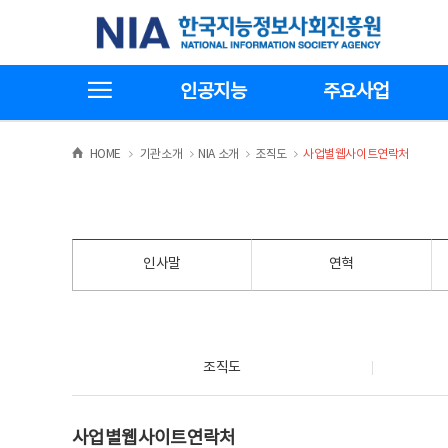
본
전
한국지능정보사회진흥원
문
체
바
메
로
뉴
가
바
전체메뉴보기
기
로
인공지능
주요사업
가
기
>
>
>
>
HOME
기관소개
NIA 소개
조직도
사업별웹사이트연락처
인사말
연혁
조직도
조직도
사업별웹사이트연락처
사업별웹사이트연락처