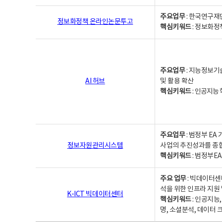
주요업무
: 한국연구재
정보화정책 온라인논문투고
핵심키워드
: 정보화정책,
주요업무
: 지능정보기
AI 허브
및 활용 확산
핵심키워드
:
인공지능 학
주요업무
: 범정부 E
정보자원관리시스템
사업의 추진성과를 종
핵심키워드
: 범정부E
주요 업무
: 빅데이터센
석을 위한 인프라 지원 
K-ICT 빅데이터센터
핵심키워드
: 인공지능
명, 소셜분석, 데이터 