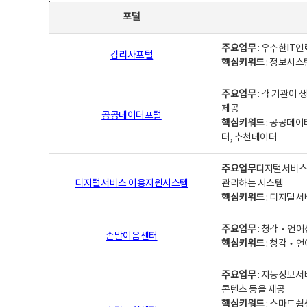
사업별웹사이트연락처 - 포털, 주요업무및 핵심키워드, 소관부서 및 담당자, 대표전화로 구성됨
포털
주요업무
: 우수한IT
감리사포털
핵심키워드
: 정보시스
주요업무
: 각 기관이
제공
공공데이터포털
핵심키워드
: 공공데이
터, 추천데이터
주요업무
디지털서비스 
디지털서비스 이용지원시스템
관리하는 시스템
핵심키워드
: 디지털서
주요업무
: 청각‧언어
손말이음센터
핵심키워드
: 청각‧언
주요업무
: 지능정보서
콘텐츠 등을 제공
핵심키워드
: 스마트쉼