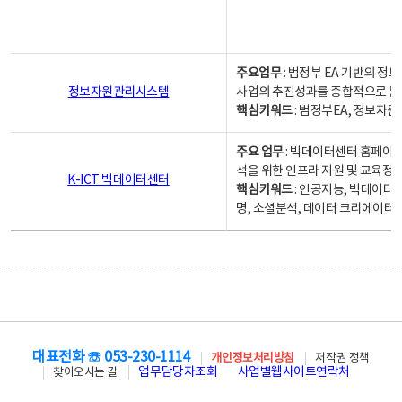
주요업무
: 범정부 EA 기반의 
정보자원관리시스템
사업의 추진성과를 종합적으로 분
핵심키워드
: 범정부EA, 정보
주요 업무
: 빅데이터센터 홈페이지
석을 위한 인프라 지원 및 교육정보
K-ICT 빅데이터센터
핵심키워드
: 인공지능, 빅데이터
명, 소셜분석, 데이터 크리에이터 
대표전화 ☏ 053-230-1114
개인정보처리방침
저작권 정책
업무담당자조회
사업별웹사이트연락처
찾아오시는 길