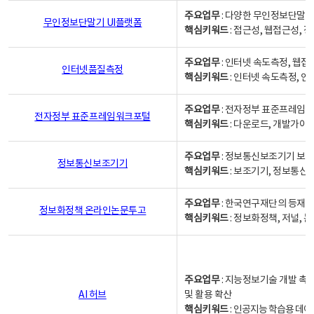
주요업무
: 다양한 무인정보단말기
무인정보단말기 UI플랫폼
핵심키워드
: 접근성, 웹접근성,
주요업무
: 인터넷 속도측정, 웹접
인터넷품질측정
핵심키워드
: 인터넷 속도측정, 
주요업무
: 전자정부 표준프레임워
전자정부 표준프레임워크포털
핵심키워드
: 다운로드, 개발가이
주요업무
: 정보통신보조기기 보급
정보통신보조기기
핵심키워드
: 보조기기, 정보통신
주요업무
: 한국연구재단의 등재
정보화정책 온라인논문투고
핵심키워드
: 정보화정책, 저널, 논문,
주요업무
: 지능정보기술 개발 촉
AI 허브
및 활용 확산
핵심키워드
:
인공지능 학습용 데이터,