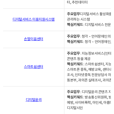
터, 추천데이터
주요업무
디지털서비스 활성화를 위
디지털서비스 이용지원시스템
관리하는 시스템
핵심키워드
: 디지털서비스 전문계
주요업무
: 청각‧언어장애인의 
손말이음센터
핵심키워드
: 청각‧언어장애인, 
주요업무
: 지능정보서비스(인터넷
콘텐츠 등을 제공
핵심키워드
: 스마트쉼센터, 지능
스마트쉼센터
스마트폰 중독, 예방교육, 센터내
조사, 인터넷중독 전문상담사 자격
동본부, 과의존 실태조사, 과의존
주요업무
: 디지털윤리 콘텐츠 지원
핵심키워드
: 방송통신위원회, 방
디지털윤리
예방, 사이버폭력, 아인세, 아름다
디지털시민