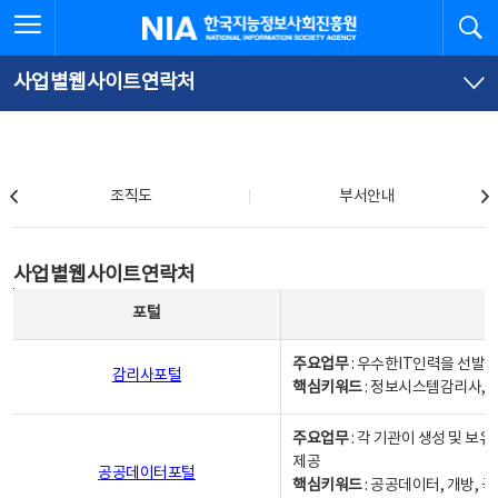
본
전
전체메뉴 열기
검
한국지능정보사회진흥원
문
체
바
메
로
뉴
가
바
사업별웹사이트연락처
기
로
가
기
조직도
조직도
부서안내
사업별웹사이트연락처
사업별웹사이트연락처
사업별웹사이트연락처 - 포털, 주요업무및 핵심키워드, 소관부서 및 담당자, 대표전화로 구성됨
포털
주요업무
: 우수한IT인력을 선발
감리사포털
핵심키워드
: 정보시스템감리사, 
주요업무
: 각 기관이 생성 및 
제공
공공데이터포털
핵심키워드
: 공공데이터, 개방, 