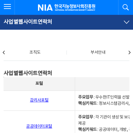
본
전
전체메뉴 열기
검
한국지능정보사회진흥원
문
체
바
메
로
뉴
가
바
사업별웹사이트연락처
기
로
가
기
조직도
조직도
부서안내
사업별웹사이트연락처
사업별웹사이트연락처
사업별웹사이트연락처 - 포털, 주요업무및 핵심키워드, 소관부서 및 담당자, 대표전화로 구성됨
포털
주요업무
: 우수한IT인력을 선발
감리사포털
핵심키워드
: 정보시스템감리사, 
주요업무
: 각 기관이 생성 및 
제공
공공데이터포털
핵심키워드
: 공공데이터, 개방, 