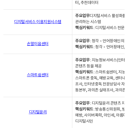
터, 추천데이터
주요업무
디지털서비스 활성화를 위
디지털서비스 이용지원시스템
관리하는 시스템
핵심키워드
: 디지털서비스 전문계
주요업무
: 청각‧언어장애인의 
손말이음센터
핵심키워드
: 청각‧언어장애인, 
주요업무
: 지능정보서비스(인터넷
콘텐츠 등을 제공
핵심키워드
: 스마트쉼센터, 지능
스마트쉼센터
스마트폰 중독, 예방교육, 센터내
조사, 인터넷중독 전문상담사 자격
동본부, 과의존 실태조사, 과의존
주요업무
: 디지털윤리 콘텐츠 지원
핵심키워드
: 방송통신위원회, 방
디지털윤리
예방, 사이버폭력, 아인세, 아름다
디지털시민