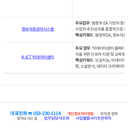
주요업무
: 범정부 EA 기반의 
정보자원관리시스템
사업의 추진성과를 종합적으로 분
핵심키워드
: 범정부EA, 정보
주요 업무
: 빅데이터센터 홈페이지
석을 위한 인프라 지원 및 교육정보
K-ICT 빅데이터센터
핵심키워드
: 인공지능, 빅데이터
명, 소셜분석, 데이터 크리에이터 
대표전화 ☏ 053-230-1114
개인정보처리방침
저작권 정책
업무담당자조회
사업별웹사이트연락처
찾아오시는 길