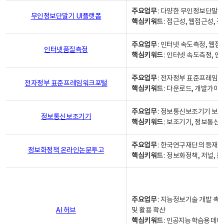
주요업무
: 다양한 무인정보단말기
무인정보단말기 UI플랫폼
핵심키워드
: 접근성, 웹접근성,
주요업무
: 인터넷 속도측정, 웹접
인터넷품질측정
핵심키워드
: 인터넷 속도측정, 
주요업무
: 전자정부 표준프레임워
전자정부 표준프레임워크포털
핵심키워드
: 다운로드, 개발가이
주요업무
: 정보통신보조기기 보급
정보통신보조기기
핵심키워드
: 보조기기, 정보통신
주요업무
: 한국연구재단의 등재
정보화정책 온라인논문투고
핵심키워드
: 정보화정책, 저널, 논문,
주요업무
: 지능정보기술 개발 촉
AI 허브
및 활용 확산
핵심키워드
:
인공지능 학습용 데이터,