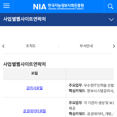
본
전
전체메뉴 열기
검
한국지능정보사회진흥원
문
체
바
메
로
뉴
가
바
사업별웹사이트연락처
기
로
가
기
조직도
조직도
부서안내
사업별웹사이트연락처
사업별웹사이트연락처
사업별웹사이트연락처 - 포털, 주요업무및 핵심키워드, 소관부서 및 담당자, 대표전화로 구성됨
포털
주요업무
: 우수한IT인력을 선발
감리사포털
핵심키워드
: 정보시스템감리사, 
주요업무
: 각 기관이 생성 및 
제공
공공데이터포털
핵심키워드
: 공공데이터, 개방, 