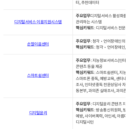
터, 추천데이터
주요업무
디지털서비스 활성화를 위
디지털서비스 이용지원시스템
관리하는 시스템
핵심키워드
: 디지털서비스 전문계
주요업무
: 청각‧언어장애인의 
손말이음센터
핵심키워드
: 청각‧언어장애인, 
주요업무
: 지능정보서비스(인터넷
콘텐츠 등을 제공
핵심키워드
: 스마트쉼센터, 지능
스마트쉼센터
스마트폰 중독, 예방교육, 센터내
조사, 인터넷중독 전문상담사 자격
동본부, 과의존 실태조사, 과의존
주요업무
: 디지털윤리 콘텐츠 지원
핵심키워드
: 방송통신위원회, 방
디지털윤리
예방, 사이버폭력, 아인세, 아름다
디지털시민