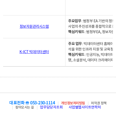
주요업무
: 범정부 EA 기반의 
정보자원관리시스템
사업의 추진성과를 종합적으로 분
핵심키워드
: 범정부EA, 정보
주요 업무
: 빅데이터센터 홈페이지
석을 위한 인프라 지원 및 교육정보
K-ICT 빅데이터센터
핵심키워드
: 인공지능, 빅데이터
명, 소셜분석, 데이터 크리에이터 
대표전화 ☏ 053-230-1114
개인정보처리방침
저작권 정책
업무담당자조회
사업별웹사이트연락처
찾아오시는 길