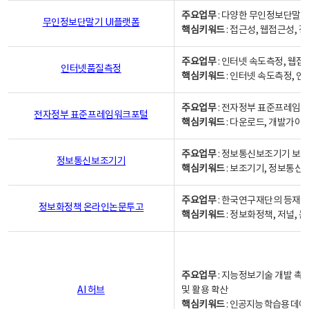
주요업무
: 다양한 무인정보단말기
무인정보단말기 UI플랫폼
핵심키워드
: 접근성, 웹접근성,
주요업무
: 인터넷 속도측정, 웹접
인터넷품질측정
핵심키워드
: 인터넷 속도측정, 
주요업무
: 전자정부 표준프레임워
전자정부 표준프레임워크포털
핵심키워드
: 다운로드, 개발가이
주요업무
: 정보통신보조기기 보급
정보통신보조기기
핵심키워드
: 보조기기, 정보통신
주요업무
: 한국연구재단의 등재
정보화정책 온라인논문투고
핵심키워드
: 정보화정책, 저널, 논문,
주요업무
: 지능정보기술 개발 촉
AI 허브
및 활용 확산
핵심키워드
:
인공지능 학습용 데이터,