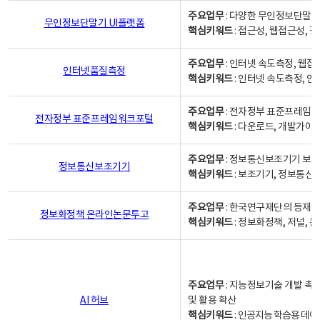
주요업무
: 다양한 무인정보단말기
무인정보단말기 UI플랫폼
핵심키워드
: 접근성, 웹접근성,
주요업무
: 인터넷 속도측정, 웹접
인터넷품질측정
핵심키워드
: 인터넷 속도측정, 
주요업무
: 전자정부 표준프레임워
전자정부 표준프레임워크포털
핵심키워드
: 다운로드, 개발가이
주요업무
: 정보통신보조기기 보급
정보통신보조기기
핵심키워드
: 보조기기, 정보통신
주요업무
: 한국연구재단의 등재
정보화정책 온라인논문투고
핵심키워드
: 정보화정책, 저널, 논문,
주요업무
: 지능정보기술 개발 촉
AI 허브
및 활용 확산
핵심키워드
:
인공지능 학습용 데이터,