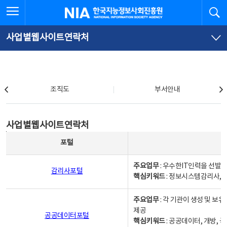
본
전
전체메뉴 열기
검
한국지능정보사회진흥원
문
체
바
메
로
뉴
가
바
사업별웹사이트연락처
기
로
가
기
조직도
조직도
부서안내
사업별웹사이트연락처
사업별웹사이트연락처
사업별웹사이트연락처 - 포털, 주요업무및 핵심키워드, 소관부서 및 담당자, 대표전화로 구성됨
포털
주요업무
: 우수한IT인력을 선발
감리사포털
핵심키워드
: 정보시스템감리사, 
주요업무
: 각 기관이 생성 및 
제공
공공데이터포털
핵심키워드
: 공공데이터, 개방, 