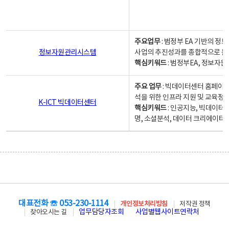
주요업무
: 범정부 EA 기반의 
정보자원관리시스템
사업의 추진성과를 종합적으로 분
핵심키워드
: 범정부EA, 정보
주요 업무
: 빅데이터센터 홈페이지
석을 위한 인프라 지원 및 교육정보
K-ICT 빅데이터센터
핵심키워드
: 인공지능, 빅데이터
명, 소셜분석, 데이터 크리에이터 
대표전화 ☏ 053-230-1114
개인정보처리방침
저작권 정책
업무담당자조회
사업별웹사이트연락처
찾아오시는 길