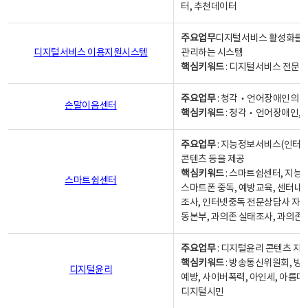
터, 추천데이터
주요업무
디지털서비스 활성화를 위
디지털서비스 이용지원시스템
관리하는 시스템
핵심키워드
: 디지털서비스 전문계
주요업무
: 청각‧언어장애인의 
손말이음센터
핵심키워드
: 청각‧언어장애인, 
주요업무
: 지능정보서비스(인터넷
콘텐츠 등을 제공
핵심키워드
: 스마트쉼센터, 지능
스마트쉼센터
스마트폰 중독, 예방교육, 센터내
조사, 인터넷중독 전문상담사 자격
동본부, 과의존 실태조사, 과의존
주요업무
: 디지털윤리 콘텐츠 지원
핵심키워드
: 방송통신위원회, 방
디지털윤리
예방, 사이버폭력, 아인세, 아름다
디지털시민