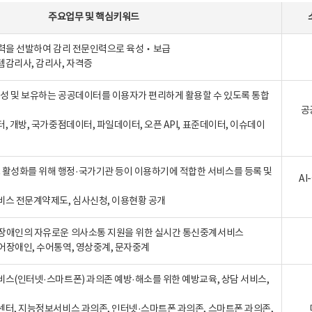
주요업무
및
핵심키워드
인력을 선발하여 감리 전문인력으로 육성‧보급
템감리사, 감리사, 자격증
 생성 및 보유하는 공공데이터를 이용자가 편리하게 활용할 수 있도록 통합
공
터, 개방, 국가중점데이터, 파일데이터, 오픈 API, 표준데이터, 이슈데이
활성화를 위해 행정·국가기관 등이 이용하기에 적합한 서비스를 등록 및
A
비스 전문계약제도, 심사신청, 이용현황 공개
장애인의 자유로운 의사소통 지원을 위한 실시간 통신중계서비스
어장애인, 수어통역, 영상중계, 문자중계
비스(인터넷·스마트폰) 과의존 예방·해소를 위한 예방교육, 상담 서비스,
센터, 지능정보서비스 과의존, 인터넷·스마트폰 과의존, 스마트폰 과의존,