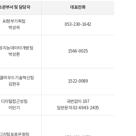
소관부서 및 담당자
대표전화
AI정부기획팀
053-230-1642
박성하
공지능데이터개방팀
1566-0025
박성환
I-클라우드기술혁신팀
1522-0089
김현우
디지털접근성팀
국번없이 107
이민기
일반문의 02-6943-2435
디지털포용문화팀