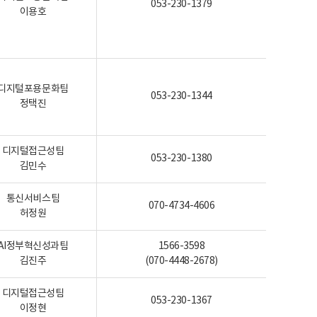
053-230-1379
이용호
디지털포용문화팀
053-230-1344
정택진
디지털접근성팀
053-230-1380
김민수
통신서비스팀
070-4734-4606
허정원
AI정부혁신성과팀
1566-3598
김진주
(070-4448-2678)
디지털접근성팀
053-230-1367
이정현