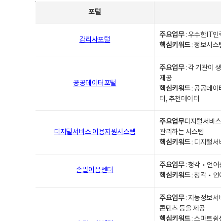
사업별웹사이트연락처 - 포털, 주요업무및 핵심키워드, 소관부서 및 담당자, 대표전화로 구성됨
포털
주요업무
: 우수한IT
감리사포털
핵심키워드
: 정보시스
주요업무
: 각 기관이
제공
공공데이터포털
핵심키워드
: 공공데이
터, 추천데이터
주요업무
디지털서비스 
디지털서비스 이용지원시스템
관리하는 시스템
핵심키워드
: 디지털서
주요업무
: 청각‧언어
손말이음센터
핵심키워드
: 청각‧언
주요업무
: 지능정보서
콘텐츠 등을 제공
핵심키워드
: 스마트쉼