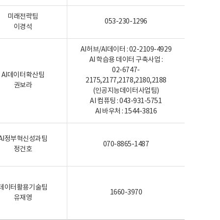
미래전략팀
053-230-1296
이경석
AI허브/AI데이터 : 02-2109-4929
AI 학습용 데이터 구축사업 :
02-6747-
AI데이터확산팀
2175,2177,2178,2180,2188
권보라
(인공지능데이터사업팀)
AI 컴퓨팅 : 043-931-5751
AI 바우처 : 1544-3816
AI정부혁신성과팀
070-8865-1487
정건호
데이터활용기술팀
1660-3970
유재영