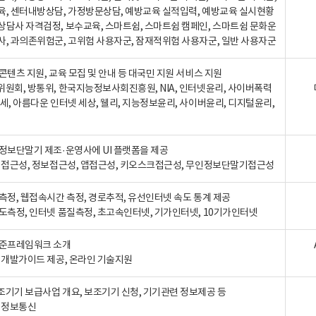
육, 센터내방상담, 가정방문상담, 예방교육 실적입력, 예방교육 실시현황
상담사 자격검정, 보수교육, 스마트쉼, 스마트쉼 캠페인, 스마트쉼 문화운
사, 과의존위험군, 고위험 사용자군, 잠재적위험 사용자군, 일반 사용자군
콘텐츠 지원, 교육 모집 및 안내 등 대국민 지원 서비스 지원
위원회, 방통위, 한국지능정보사회진흥원, NIA, 인터넷윤리, 사이버폭력
세, 아름다운 인터넷 세상, 웰리, 지능정보윤리, 사이버윤리, 디지털윤리,
인정보단말기 제조·운영사에 UI 플랫폼을 제공
 웹접근성, 정보접근성, 앱접근성, 키오스크접근성, 무인정보단말기접근성
도측정, 웹접속시간 측정, 경로추적, 유선인터넷 속도 통계 제공
속도측정, 인터넷 품질측정, 초고속인터넷, 기가인터넷, 10기가인터넷
표준프레임워크 소개
, 개발가이드 제공, 온라인 기술지원
조기기 보급사업 개요, 보조기기 신청, 기기관련 정보제공 등
, 정보통신