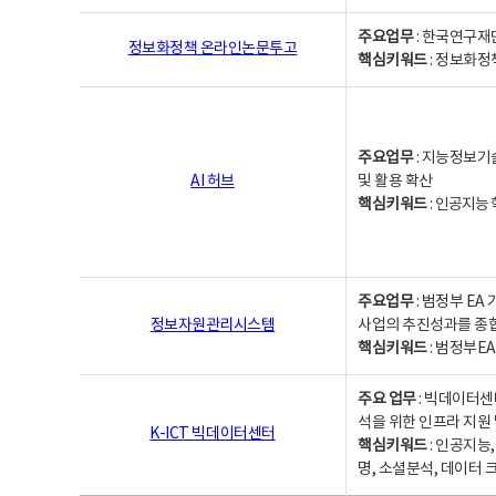
주요업무
: 한국연구재
정보화정책 온라인논문투고
핵심키워드
: 정보화정책,
주요업무
: 지능정보기
AI 허브
및 활용 확산
핵심키워드
:
인공지능 학
주요업무
: 범정부 E
정보자원관리시스템
사업의 추진성과를 종
핵심키워드
: 범정부E
주요 업무
: 빅데이터센
석을 위한 인프라 지원 
K-ICT 빅데이터센터
핵심키워드
: 인공지능
명, 소셜분석, 데이터 