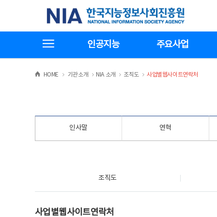
본
전
한국지능정보사회진흥원
문
체
바
메
로
뉴
가
바
전체메뉴보기
기
로
인공지능
주요사업
가
기
>
>
>
>
HOME
기관소개
NIA 소개
조직도
사업별웹사이트연락처
인사말
연혁
조직도
조직도
사업별웹사이트연락처
사업별웹사이트연락처