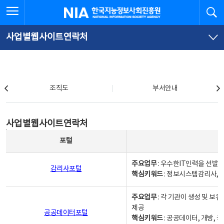
본
전
전체메뉴 열기
검
한국지능정보사회진흥원
문
체
바
메
로
뉴
가
바
사업별웹사이트연락처
기
로
가
기
조직도
조직도
부서안내
사업별웹사이트연락처
사업별웹사이트연락처
사업별웹사이트연락처 - 포털, 주요업무및 핵심키워드, 소관부서 및 담당자, 대표전화로 구성됨
포털
주요업무
: 우수한IT인력을 선발
감리사포털
핵심키워드
: 정보시스템감리사, 
주요업무
: 각 기관이 생성 및 
제공
공공데이터포털
핵심키워드
: 공공데이터, 개방, 