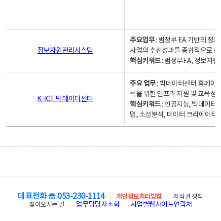
주요업무
: 범정부 EA 기반의 
정보자원관리시스템
사업의 추진성과를 종합적으로 분
핵심키워드
: 범정부EA, 정보
주요 업무
: 빅데이터센터 홈페이지
석을 위한 인프라 지원 및 교육정보
K-ICT 빅데이터센터
핵심키워드
: 인공지능, 빅데이터
명, 소셜분석, 데이터 크리에이터 
대표전화 ☏ 053-230-1114
개인정보처리방침
저작권 정책
업무담당자조회
사업별웹사이트연락처
찾아오시는 길