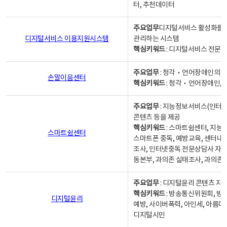
터, 추천데이터
주요업무
디지털서비스 활성화를 위
디지털서비스 이용지원시스템
관리하는 시스템
핵심키워드
: 디지털서비스 전문계
주요업무
: 청각‧언어장애인의 
손말이음센터
핵심키워드
: 청각‧언어장애인, 
주요업무
: 지능정보서비스(인터넷
콘텐츠 등을 제공
핵심키워드
: 스마트쉼센터, 지능
스마트쉼센터
스마트폰 중독, 예방교육, 센터내
조사, 인터넷중독 전문상담사 자격
동본부, 과의존 실태조사, 과의존
주요업무
: 디지털윤리 콘텐츠 지원
핵심키워드
: 방송통신위원회, 방
디지털윤리
예방, 사이버폭력, 아인세, 아름다
디지털시민