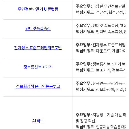
주요업무
: 다양한 무인정보단말기
무인정보단말기 UI플랫폼
핵심키워드
: 접근성, 웹접근성,
주요업무
: 인터넷 속도측정, 웹접
인터넷품질측정
핵심키워드
: 인터넷 속도측정, 
주요업무
: 전자정부 표준프레임워
전자정부 표준프레임워크포털
핵심키워드
: 다운로드, 개발가이
주요업무
: 정보통신보조기기 보급
정보통신보조기기
핵심키워드
: 보조기기, 정보통신
주요업무
: 한국연구재단의 등재
정보화정책 온라인논문투고
핵심키워드
: 정보화정책, 저널, 논문,
주요업무
: 지능정보기술 개발 촉
AI 허브
및 활용 확산
핵심키워드
:
인공지능 학습용 데이터,