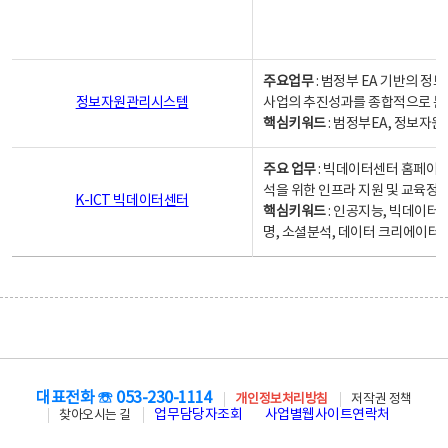
주요업무
: 범정부 EA 기반의 
정보자원관리시스템
사업의 추진성과를 종합적으로 분
핵심키워드
: 범정부EA, 정보
주요 업무
: 빅데이터센터 홈페이지
석을 위한 인프라 지원 및 교육정보
K-ICT 빅데이터센터
핵심키워드
: 인공지능, 빅데이터
명, 소셜분석, 데이터 크리에이터 
대표전화 ☏ 053-230-1114
개인정보처리방침
저작권 정책
업무담당자조회
사업별웹사이트연락처
찾아오시는 길