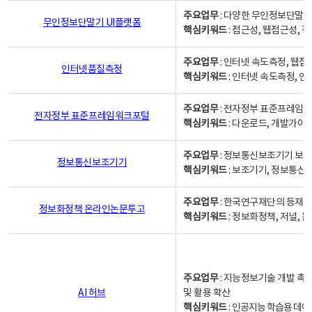
주요업무
: 다양한 무인정보단말기
무인정보단말기 UI플랫폼
핵심키워드
: 접근성, 웹접근성,
주요업무
: 인터넷 속도측정, 웹접
인터넷품질측정
핵심키워드
: 인터넷 속도측정, 
주요업무
: 전자정부 표준프레임워
전자정부 표준프레임워크포털
핵심키워드
: 다운로드, 개발가이
주요업무
: 정보통신보조기기 보급
정보통신보조기기
핵심키워드
: 보조기기, 정보통신
주요업무
: 한국연구재단의 등재
정보화정책 온라인논문투고
핵심키워드
: 정보화정책, 저널, 논문,
주요업무
: 지능정보기술 개발 촉
AI 허브
및 활용 확산
핵심키워드
:
인공지능 학습용 데이터,