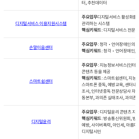
터, 추천데이터
주요업무
디지털서비스 활성화를 위
디지털서비스 이용지원시스템
관리하는 시스템
핵심키워드
: 디지털서비스 전문계
주요업무
: 청각‧언어장애인의 
손말이음센터
핵심키워드
: 청각‧언어장애인, 
주요업무
: 지능정보서비스(인터넷
콘텐츠 등을 제공
핵심키워드
: 스마트쉼센터, 지능
스마트쉼센터
스마트폰 중독, 예방교육, 센터내
조사, 인터넷중독 전문상담사 자격
동본부, 과의존 실태조사, 과의존
주요업무
: 디지털윤리 콘텐츠 지원
핵심키워드
: 방송통신위원회, 방
디지털윤리
예방, 사이버폭력, 아인세, 아름다
디지털시민