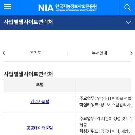
본
전
전체메뉴 열기
검
한국지능정보사회진흥원
문
체
바
메
로
뉴
가
바
사업별웹사이트연락처
기
로
가
기
조직도
조직도
부서안내
사업별웹사이트연락처
사업별웹사이트연락처
사업별웹사이트연락처 - 포털, 주요업무및 핵심키워드, 소관부서 및 담당자, 대표전화로 구성됨
포털
주요업무
: 우수한IT인력을 선발
감리사포털
핵심키워드
: 정보시스템감리사, 
주요업무
: 각 기관이 생성 및 
제공
공공데이터포털
핵심키워드
: 공공데이터, 개방, 