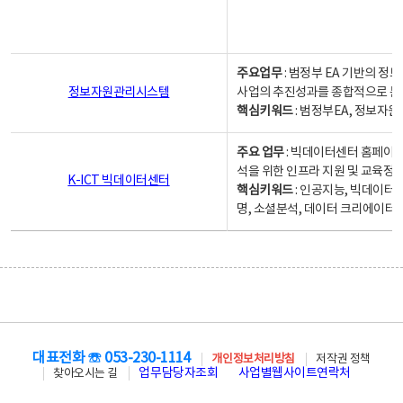
주요업무
: 범정부 EA 기반의 
정보자원관리시스템
사업의 추진성과를 종합적으로 분
핵심키워드
: 범정부EA, 정보
주요 업무
: 빅데이터센터 홈페이지
석을 위한 인프라 지원 및 교육정보
K-ICT 빅데이터센터
핵심키워드
: 인공지능, 빅데이터
명, 소셜분석, 데이터 크리에이터 
대표전화 ☏ 053-230-1114
개인정보처리방침
저작권 정책
업무담당자조회
사업별웹사이트연락처
찾아오시는 길