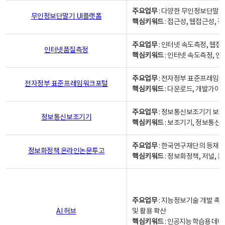
주요업무
: 다양한 무인정보단말기
무인정보단말기 UI플랫폼
핵심키워드
: 접근성, 웹접근성,
주요업무
: 인터넷 속도측정, 웹접
인터넷품질측정
핵심키워드
: 인터넷 속도측정, 
주요업무
: 전자정부 표준프레임워
전자정부 표준프레임워크포털
핵심키워드
: 다운로드, 개발가이
주요업무
: 정보통신보조기기 보급
정보통신보조기기
핵심키워드
: 보조기기, 정보통신
주요업무
: 한국연구재단의 등재
정보화정책 온라인논문투고
핵심키워드
: 정보화정책, 저널, 논문,
주요업무
: 지능정보기술 개발 촉
AI 허브
및 활용 확산
핵심키워드
:
인공지능 학습용 데이터,