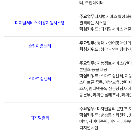
터, 추천데이터
주요업무
디지털서비스 활성화를 위
디지털서비스 이용지원시스템
관리하는 시스템
핵심키워드
: 디지털서비스 전문계
주요업무
: 청각‧언어장애인의 
손말이음센터
핵심키워드
: 청각‧언어장애인, 
주요업무
: 지능정보서비스(인터넷
콘텐츠 등을 제공
핵심키워드
: 스마트쉼센터, 지능
스마트쉼센터
스마트폰 중독, 예방교육, 센터내
조사, 인터넷중독 전문상담사 자격
동본부, 과의존 실태조사, 과의존
주요업무
: 디지털윤리 콘텐츠 지원
핵심키워드
: 방송통신위원회, 방
디지털윤리
예방, 사이버폭력, 아인세, 아름다
디지털시민