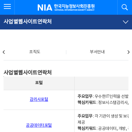
본
전
전체메뉴 열기
검
한국지능정보사회진흥원
문
체
바
메
로
뉴
가
바
사업별웹사이트연락처
기
로
가
기
조직도
조직도
부서안내
사업별웹사이트연락처
사업별웹사이트연락처
사업별웹사이트연락처 - 포털, 주요업무및 핵심키워드, 소관부서 및 담당자, 대표전화로 구성됨
포털
주요업무
: 우수한IT인력을 선발
감리사포털
핵심키워드
: 정보시스템감리사, 
주요업무
: 각 기관이 생성 및 
제공
공공데이터포털
핵심키워드
: 공공데이터, 개방, 