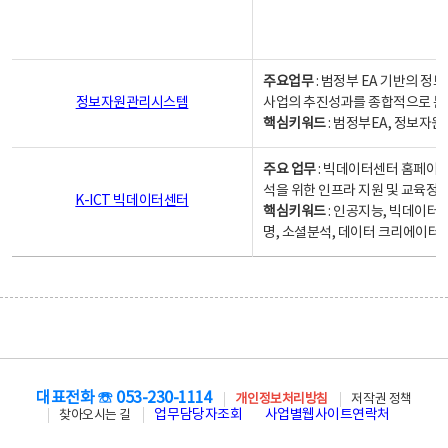
주요업무
: 범정부 EA 기반의 
정보자원관리시스템
사업의 추진성과를 종합적으로 분
핵심키워드
: 범정부EA, 정보
주요 업무
: 빅데이터센터 홈페이지
석을 위한 인프라 지원 및 교육정보
K-ICT 빅데이터센터
핵심키워드
: 인공지능, 빅데이터
명, 소셜분석, 데이터 크리에이터 
대표전화 ☏ 053-230-1114
개인정보처리방침
저작권 정책
업무담당자조회
사업별웹사이트연락처
찾아오시는 길