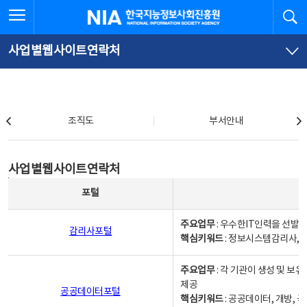
본
전
전체메뉴 열기
검
한국지능정보사회진흥원
문
체
바
메
로
뉴
가
바
사업별웹사이트연락처
기
로
가
기
조직도
조직도
부서안내
사업별웹사이트연락처
사업별웹사이트연락처
사업별웹사이트연락처 - 포털, 주요업무및 핵심키워드, 소관부서 및 담당자, 대표전화로 구성됨
포털
주요업무
: 우수한IT인력을 선발
감리사포털
핵심키워드
: 정보시스템감리사, 
주요업무
: 각 기관이 생성 및 
제공
공공데이터포털
핵심키워드
: 공공데이터, 개방, 