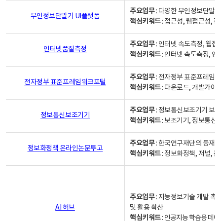
주요업무
: 다양한 무인정보단말기
무인정보단말기 UI플랫폼
핵심키워드
: 접근성, 웹접근성,
주요업무
: 인터넷 속도측정, 웹접
인터넷품질측정
핵심키워드
: 인터넷 속도측정, 
주요업무
: 전자정부 표준프레임워
전자정부 표준프레임워크포털
핵심키워드
: 다운로드, 개발가이
주요업무
: 정보통신보조기기 보급
정보통신보조기기
핵심키워드
: 보조기기, 정보통신
주요업무
: 한국연구재단의 등재
정보화정책 온라인논문투고
핵심키워드
: 정보화정책, 저널, 논문,
주요업무
: 지능정보기술 개발 촉
AI 허브
및 활용 확산
핵심키워드
:
인공지능 학습용 데이터,