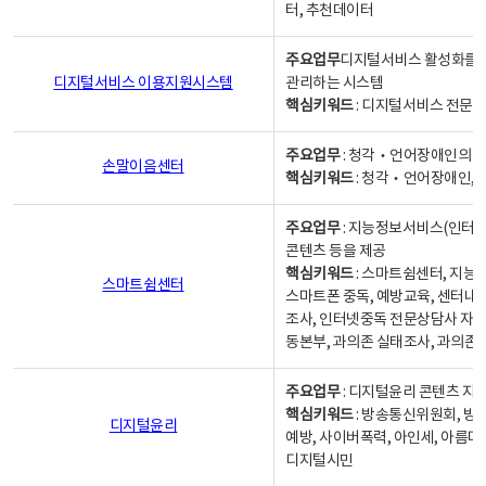
터, 추천데이터
주요업무
디지털서비스 활성화를 위
디지털서비스 이용지원시스템
관리하는 시스템
핵심키워드
: 디지털서비스 전문계
주요업무
: 청각‧언어장애인의 
손말이음센터
핵심키워드
: 청각‧언어장애인, 
주요업무
: 지능정보서비스(인터넷
콘텐츠 등을 제공
핵심키워드
: 스마트쉼센터, 지능
스마트쉼센터
스마트폰 중독, 예방교육, 센터내
조사, 인터넷중독 전문상담사 자격
동본부, 과의존 실태조사, 과의존
주요업무
: 디지털윤리 콘텐츠 지원
핵심키워드
: 방송통신위원회, 방
디지털윤리
예방, 사이버폭력, 아인세, 아름다
디지털시민