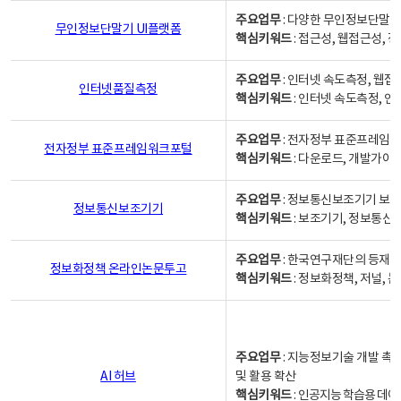
주요업무
: 다양한 무인정보단말기
무인정보단말기 UI플랫폼
핵심키워드
: 접근성, 웹접근성,
주요업무
: 인터넷 속도측정, 웹접
인터넷품질측정
핵심키워드
: 인터넷 속도측정, 
주요업무
: 전자정부 표준프레임워
전자정부 표준프레임워크포털
핵심키워드
: 다운로드, 개발가이
주요업무
: 정보통신보조기기 보급
정보통신보조기기
핵심키워드
: 보조기기, 정보통신
주요업무
: 한국연구재단의 등재
정보화정책 온라인논문투고
핵심키워드
: 정보화정책, 저널, 논문,
주요업무
: 지능정보기술 개발 촉
AI 허브
및 활용 확산
핵심키워드
:
인공지능 학습용 데이터,