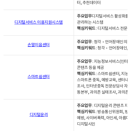
터, 추천데이터
주요업무
디지털서비스 활성화를 위
디지털서비스 이용지원시스템
관리하는 시스템
핵심키워드
: 디지털서비스 전문계
주요업무
: 청각‧언어장애인의 
손말이음센터
핵심키워드
: 청각‧언어장애인, 
주요업무
: 지능정보서비스(인터넷
콘텐츠 등을 제공
핵심키워드
: 스마트쉼센터, 지능
스마트쉼센터
스마트폰 중독, 예방교육, 센터내
조사, 인터넷중독 전문상담사 자격
동본부, 과의존 실태조사, 과의존
주요업무
: 디지털윤리 콘텐츠 지원
핵심키워드
: 방송통신위원회, 방
디지털윤리
예방, 사이버폭력, 아인세, 아름다
디지털시민