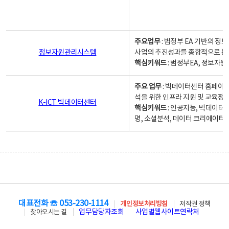
주요업무
: 범정부 EA 기반의 
정보자원관리시스템
사업의 추진성과를 종합적으로 분
핵심키워드
: 범정부EA, 정보
주요 업무
: 빅데이터센터 홈페이지
석을 위한 인프라 지원 및 교육정보
K-ICT 빅데이터센터
핵심키워드
: 인공지능, 빅데이터
명, 소셜분석, 데이터 크리에이터 
대표전화 ☏ 053-230-1114
개인정보처리방침
저작권 정책
업무담당자조회
사업별웹사이트연락처
찾아오시는 길