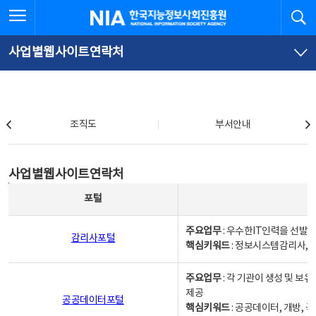
본
전
전체메뉴 열기
검
한국지능정보사회진흥원
문
체
바
메
로
뉴
가
바
사업별웹사이트연락처
기
로
가
기
조직도
조직도
부서안내
사업별웹사이트연락처
사업별웹사이트연락처
사업별웹사이트연락처 - 포털, 주요업무및 핵심키워드, 소관부서 및 담당자, 대표전화로 구성됨
포털
주요업무
: 우수한IT인력을 선발
감리사포털
핵심키워드
: 정보시스템감리사, 
주요업무
: 각 기관이 생성 및 
제공
공공데이터포털
핵심키워드
: 공공데이터, 개방, 