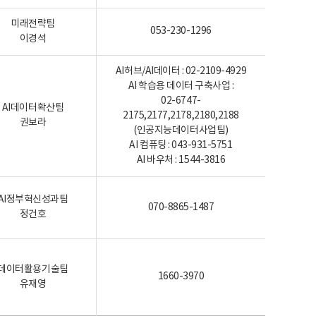
미래전략팀
053-230-1296
이경석
AI허브/AI데이터 : 02-2109-4929
AI 학습용 데이터 구축사업 :
02-6747-
AI데이터확산팀
2175,2177,2178,2180,2188
권보라
(인공지능데이터사업팀)
AI 컴퓨팅 : 043-931-5751
AI 바우처 : 1544-3816
AI정부혁신성과팀
070-8865-1487
정건호
데이터활용기술팀
1660-3970
유재영