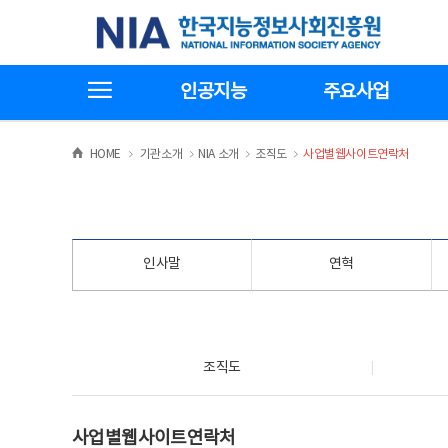
본
전
한국지능정보사회진흥원
문
체
바
메
로
뉴
가
바
전체메뉴보기
기
로
인공지능
주요사업
가
기
>
>
>
>
HOME
기관소개
NIA 소개
조직도
사업별웹사이트연락처
인사말
연혁
조직도
조직도
사업별웹사이트연락처
사업별웹사이트연락처