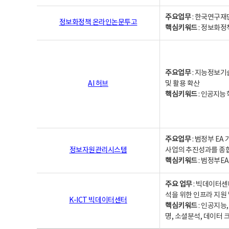
주요업무
: 한국연구재
정보화정책 온라인논문투고
핵심키워드
: 정보화정책,
주요업무
: 지능정보기
AI 허브
및 활용 확산
핵심키워드
:
인공지능 학
주요업무
: 범정부 E
정보자원관리시스템
사업의 추진성과를 종
핵심키워드
: 범정부E
주요 업무
: 빅데이터센
석을 위한 인프라 지원 
K-ICT 빅데이터센터
핵심키워드
: 인공지능
명, 소셜분석, 데이터 