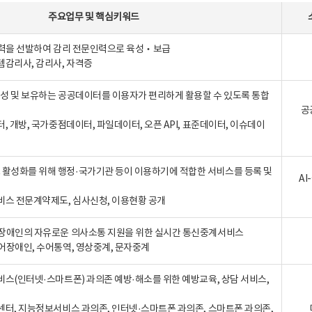
주요업무
및
핵심키워드
인력을 선발하여 감리 전문인력으로 육성‧보급
템감리사, 감리사, 자격증
 생성 및 보유하는 공공데이터를 이용자가 편리하게 활용할 수 있도록 통합
공
터, 개방, 국가중점데이터, 파일데이터, 오픈 API, 표준데이터, 이슈데이
활성화를 위해 행정·국가기관 등이 이용하기에 적합한 서비스를 등록 및
A
비스 전문계약제도, 심사신청, 이용현황 공개
장애인의 자유로운 의사소통 지원을 위한 실시간 통신중계서비스
어장애인, 수어통역, 영상중계, 문자중계
비스(인터넷·스마트폰) 과의존 예방·해소를 위한 예방교육, 상담 서비스,
센터, 지능정보서비스 과의존, 인터넷·스마트폰 과의존, 스마트폰 과의존,