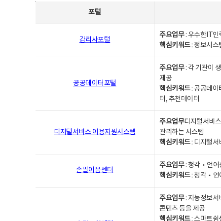
사업별웹사이트연락처 - 포털, 주요업무및 핵심키워드, 소관부서 및 담당자, 대표전화로 구성됨
포털
주요업무
: 우수한IT
감리사포털
핵심키워드
: 정보시스
주요업무
: 각 기관이
제공
공공데이터포털
핵심키워드
: 공공데이
터, 추천데이터
주요업무
디지털서비스 
디지털서비스 이용지원시스템
관리하는 시스템
핵심키워드
: 디지털서
주요업무
: 청각‧언어
손말이음센터
핵심키워드
: 청각‧언
주요업무
: 지능정보서
콘텐츠 등을 제공
핵심키워드
: 스마트쉼