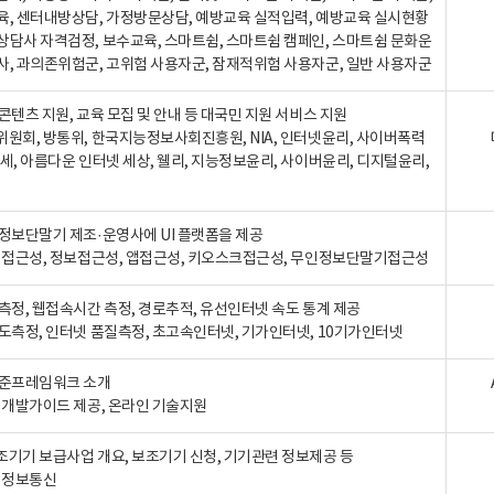
육, 센터내방상담, 가정방문상담, 예방교육 실적입력, 예방교육 실시현황
상담사 자격검정, 보수교육, 스마트쉼, 스마트쉼 캠페인, 스마트쉼 문화운
사, 과의존위험군, 고위험 사용자군, 잠재적위험 사용자군, 일반 사용자군
콘텐츠 지원, 교육 모집 및 안내 등 대국민 지원 서비스 지원
위원회, 방통위, 한국지능정보사회진흥원, NIA, 인터넷윤리, 사이버폭력
세, 아름다운 인터넷 세상, 웰리, 지능정보윤리, 사이버윤리, 디지털윤리,
인정보단말기 제조·운영사에 UI 플랫폼을 제공
 웹접근성, 정보접근성, 앱접근성, 키오스크접근성, 무인정보단말기접근성
도측정, 웹접속시간 측정, 경로추적, 유선인터넷 속도 통계 제공
속도측정, 인터넷 품질측정, 초고속인터넷, 기가인터넷, 10기가인터넷
표준프레임워크 소개
, 개발가이드 제공, 온라인 기술지원
조기기 보급사업 개요, 보조기기 신청, 기기관련 정보제공 등
, 정보통신