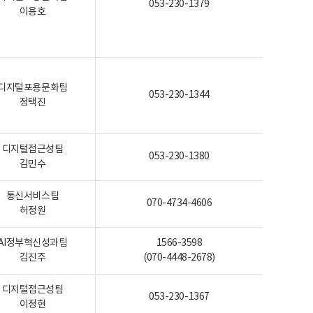
053-230-1379
이용호
디지털포용문화팀
053-230-1344
정택진
디지털접근성팀
053-230-1380
김민수
통신서비스팀
070-4734-4606
허정원
AI정부혁신성과팀
1566-3598
김진주
(070-4448-2678)
디지털접근성팀
053-230-1367
이정현