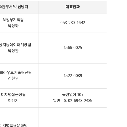
소관부서 및 담당자
대표전화
AI정부기획팀
053-230-1642
박성하
공지능데이터개방팀
1566-0025
박성환
I-클라우드기술혁신팀
1522-0089
김현우
디지털접근성팀
국번없이 107
이민기
일반문의 02-6943-2435
디지털포용문화팀