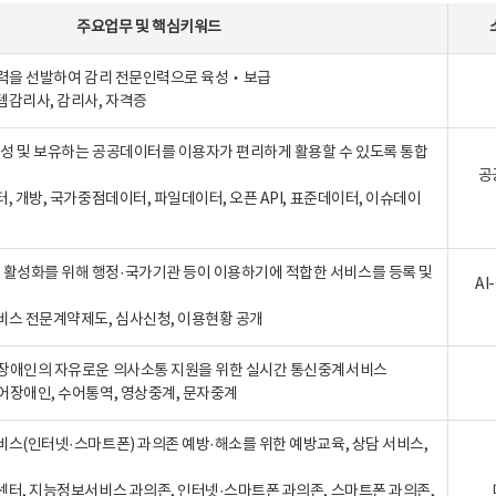
주요업무
및
핵심키워드
인력을 선발하여 감리 전문인력으로 육성‧보급
템감리사, 감리사, 자격증
 생성 및 보유하는 공공데이터를 이용자가 편리하게 활용할 수 있도록 통합
공
터, 개방, 국가중점데이터, 파일데이터, 오픈 API, 표준데이터, 이슈데이
활성화를 위해 행정·국가기관 등이 이용하기에 적합한 서비스를 등록 및
A
비스 전문계약제도, 심사신청, 이용현황 공개
장애인의 자유로운 의사소통 지원을 위한 실시간 통신중계서비스
어장애인, 수어통역, 영상중계, 문자중계
비스(인터넷·스마트폰) 과의존 예방·해소를 위한 예방교육, 상담 서비스,
센터, 지능정보서비스 과의존, 인터넷·스마트폰 과의존, 스마트폰 과의존,