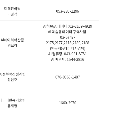
미래전략팀
053-230-1296
이경석
AI허브/AI데이터 : 02-2109-4929
AI 학습용 데이터 구축사업 :
02-6747-
AI데이터확산팀
2175,2177,2178,2180,2188
권보라
(인공지능데이터사업팀)
AI 컴퓨팅 : 043-931-5751
AI 바우처 : 1544-3816
AI정부혁신성과팀
070-8865-1487
정건호
데이터활용기술팀
1660-3970
유재영