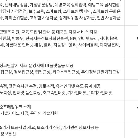
육, 센터내방상담, 가정방문상담, 예방교육 실적입력, 예방교육 실시현황
상담사 자격검정, 보수교육, 스마트쉼, 스마트쉼 캠페인, 스마트쉼 문화운
사, 과의존위험군, 고위험 사용자군, 잠재적위험 사용자군, 일반 사용자군
콘텐츠 지원, 교육 모집 및 안내 등 대국민 지원 서비스 지원
위원회, 방통위, 한국지능정보사회진흥원, NIA, 인터넷윤리, 사이버폭력
세, 아름다운 인터넷 세상, 웰리, 지능정보윤리, 사이버윤리, 디지털윤리,
인정보단말기 제조·운영사에 UI 플랫폼을 제공
 웹접근성, 정보접근성, 앱접근성, 키오스크접근성, 무인정보단말기접근성
도측정, 웹접속시간 측정, 경로추적, 유선인터넷 속도 통계 제공
속도측정, 인터넷 품질측정, 초고속인터넷, 기가인터넷, 10기가인터넷
표준프레임워크 소개
, 개발가이드 제공, 온라인 기술지원
조기기 보급사업 개요, 보조기기 신청, 기기관련 정보제공 등
, 정보통신