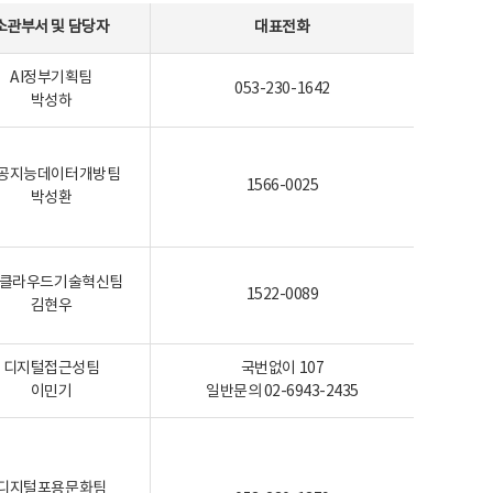
소관부서 및 담당자
대표전화
AI정부기획팀
053-230-1642
박성하
공지능데이터개방팀
1566-0025
박성환
I-클라우드기술혁신팀
1522-0089
김현우
디지털접근성팀
국번없이 107
이민기
일반문의 02-6943-2435
디지털포용문화팀