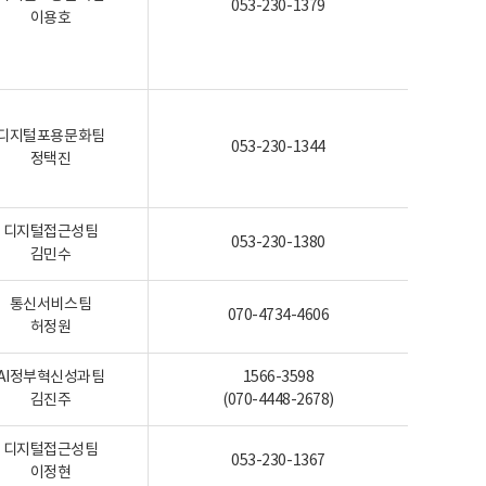
053-230-1379
이용호
디지털포용문화팀
053-230-1344
정택진
디지털접근성팀
053-230-1380
김민수
통신서비스팀
070-4734-4606
허정원
AI정부혁신성과팀
1566-3598
김진주
(070-4448-2678)
디지털접근성팀
053-230-1367
이정현