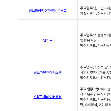
주요업무
: 한국연구재
정보화정책 온라인논문투고
핵심키워드
: 정보화정책,
주요업무
: 지능정보기
AI 허브
및 활용 확산
핵심키워드
:
인공지능 학
주요업무
: 범정부 E
정보자원관리시스템
사업의 추진성과를 종
핵심키워드
: 범정부E
주요 업무
: 빅데이터센
석을 위한 인프라 지원 
K-ICT 빅데이터센터
핵심키워드
: 인공지능
명, 소셜분석, 데이터 