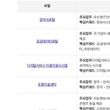
사업별웹사이트연락처 - 포털, 주요업무및 핵심키워드, 소관부서 및 담당자, 대표전화로 구성됨
포털
주요업무
: 우수한IT
감리사포털
핵심키워드
: 정보시스
주요업무
: 각 기관이
제공
공공데이터포털
핵심키워드
: 공공데이
터, 추천데이터
주요업무
디지털서비스 
디지털서비스 이용지원시스템
관리하는 시스템
핵심키워드
: 디지털서
주요업무
: 청각‧언어
손말이음센터
핵심키워드
: 청각‧언
주요업무
: 지능정보서
콘텐츠 등을 제공
핵심키워드
: 스마트쉼