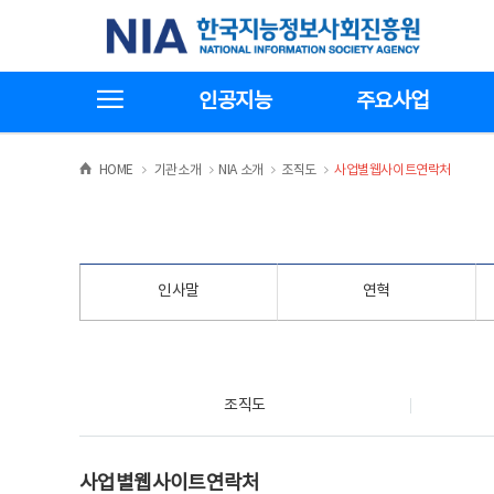
본
전
한국지능정보사회진흥원
문
체
바
메
로
뉴
가
바
전체메뉴보기
기
로
인공지능
주요사업
가
기
>
>
>
>
HOME
기관소개
NIA 소개
조직도
사업별웹사이트연락처
인사말
연혁
조직도
조직도
사업별웹사이트연락처
사업별웹사이트연락처