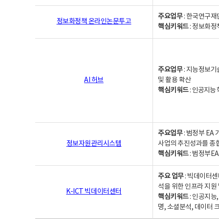
주요업무
: 한국연구재
정보화정책 온라인논문투고
핵심키워드
: 정보화정책,
주요업무
: 지능정보기
AI 허브
및 활용 확산
핵심키워드
:
인공지능 학
주요업무
: 범정부 E
정보자원관리시스템
사업의 추진성과를 종
핵심키워드
: 범정부E
주요 업무
: 빅데이터센
석을 위한 인프라 지원 
K-ICT 빅데이터센터
핵심키워드
: 인공지능
명, 소셜분석, 데이터 