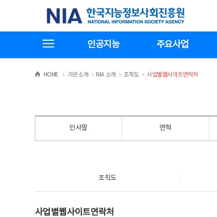
본
전
한국지능정보사회진흥원
문
체
바
메
로
뉴
가
바
전체메뉴보기
기
로
인공지능
주요사업
가
기
>
>
>
>
HOME
기관소개
NIA 소개
조직도
사업별웹사이트연락처
인사말
연혁
조직도
조직도
사업별웹사이트연락처
사업별웹사이트연락처