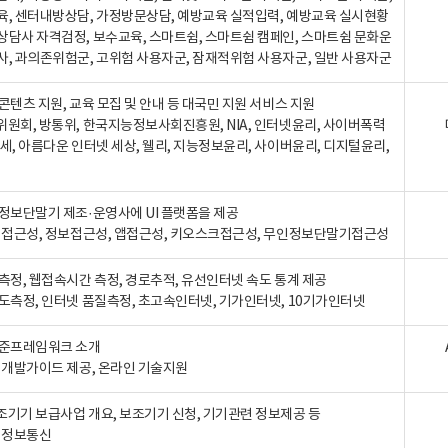
육, 센터내방상담, 가정방문상담, 예방교육 실적입력, 예방교육 실시현황
상담사 자격검정, 보수교육, 스마트쉼, 스마트쉼 캠페인, 스마트쉼 문화운
사, 과의존위험군, 고위험 사용자군, 잠재적위험 사용자군, 일반 사용자군
콘텐츠 지원, 교육 모집 및 안내 등 대국민 지원 서비스 지원
위원회, 방통위, 한국지능정보사회진흥원, NIA, 인터넷윤리, 사이버폭력
세, 아름다운 인터넷 세상, 웰리, 지능정보윤리, 사이버윤리, 디지털윤리,
인정보단말기 제조·운영사에 UI 플랫폼을 제공
 웹접근성, 정보접근성, 앱접근성, 키오스크접근성, 무인정보단말기접근성
도측정, 웹접속시간 측정, 경로추적, 유선인터넷 속도 통계 제공
속도측정, 인터넷 품질측정, 초고속인터넷, 기가인터넷, 10기가인터넷
표준프레임워크 소개
, 개발가이드 제공, 온라인 기술지원
조기기 보급사업 개요, 보조기기 신청, 기기관련 정보제공 등
, 정보통신