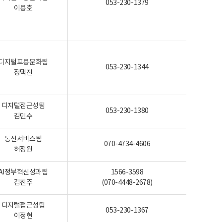
053-230-1379
이용호
디지털포용문화팀
053-230-1344
정택진
디지털접근성팀
053-230-1380
김민수
통신서비스팀
070-4734-4606
허정원
AI정부혁신성과팀
1566-3598
김진주
(070-4448-2678)
디지털접근성팀
053-230-1367
이정현