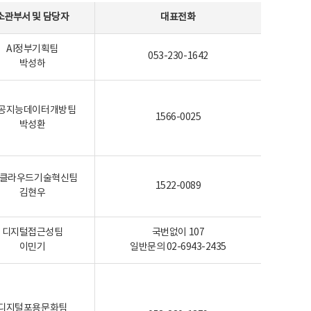
소관부서 및 담당자
대표전화
AI정부기획팀
053-230-1642
박성하
공지능데이터개방팀
1566-0025
박성환
I-클라우드기술혁신팀
1522-0089
김현우
디지털접근성팀
국번없이 107
이민기
일반문의 02-6943-2435
디지털포용문화팀