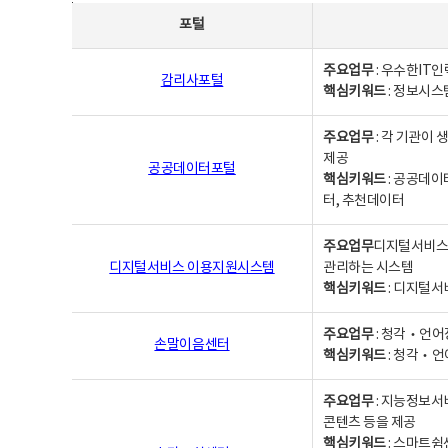
사업별웹사이트연락처 - 포털, 주요업무및 핵심키워드, 소관부서 및 담당자, 대표전화로 구성됨
포털
주요업무
: 우수한IT
감리사포털
핵심키워드
: 정보시스
주요업무
: 각 기관이
제공
공공데이터포털
핵심키워드
: 공공데이
터, 추천데이터
주요업무
디지털서비스 
디지털서비스 이용지원시스템
관리하는 시스템
핵심키워드
: 디지털서
주요업무
: 청각‧언어
손말이음센터
핵심키워드
: 청각‧언
주요업무
: 지능정보서
콘텐츠 등을 제공
핵심키워드
: 스마트쉼