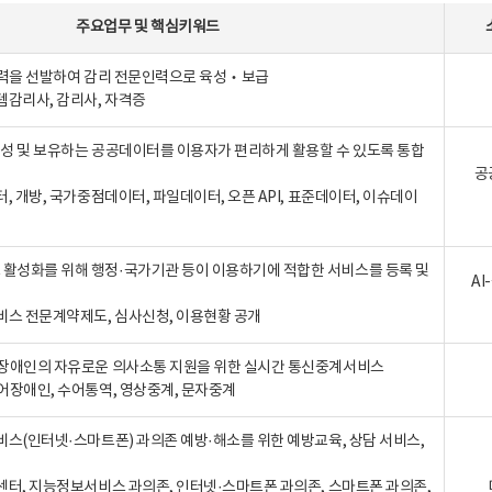
주요업무
및
핵심키워드
인력을 선발하여 감리 전문인력으로 육성‧보급
템감리사, 감리사, 자격증
 생성 및 보유하는 공공데이터를 이용자가 편리하게 활용할 수 있도록 통합
공
터, 개방, 국가중점데이터, 파일데이터, 오픈 API, 표준데이터, 이슈데이
활성화를 위해 행정·국가기관 등이 이용하기에 적합한 서비스를 등록 및
A
비스 전문계약제도, 심사신청, 이용현황 공개
장애인의 자유로운 의사소통 지원을 위한 실시간 통신중계서비스
어장애인, 수어통역, 영상중계, 문자중계
비스(인터넷·스마트폰) 과의존 예방·해소를 위한 예방교육, 상담 서비스,
센터, 지능정보서비스 과의존, 인터넷·스마트폰 과의존, 스마트폰 과의존,