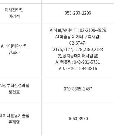
미래전략팀
053-230-1296
이경석
AI허브/AI데이터 : 02-2109-4929
AI 학습용 데이터 구축사업 :
02-6747-
AI데이터확산팀
2175,2177,2178,2180,2188
권보라
(인공지능데이터사업팀)
AI 컴퓨팅 : 043-931-5751
AI 바우처 : 1544-3816
AI정부혁신성과팀
070-8865-1487
정건호
데이터활용기술팀
1660-3970
유재영