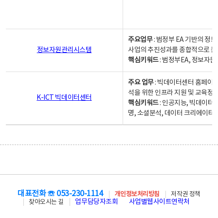
주요업무
: 범정부 EA 기반의 
정보자원관리시스템
사업의 추진성과를 종합적으로 분
핵심키워드
: 범정부EA, 정보
주요 업무
: 빅데이터센터 홈페이지
석을 위한 인프라 지원 및 교육정보
K-ICT 빅데이터센터
핵심키워드
: 인공지능, 빅데이터
명, 소셜분석, 데이터 크리에이터 
대표전화 ☏ 053-230-1114
개인정보처리방침
저작권 정책
업무담당자조회
사업별웹사이트연락처
찾아오시는 길