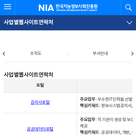
본
전
전체메뉴 열기
검
한국지능정보사회진흥원
문
체
바
메
로
뉴
가
바
사업별웹사이트연락처
기
로
가
기
조직도
조직도
부서안내
사업별웹사이트연락처
사업별웹사이트연락처
사업별웹사이트연락처 - 포털, 주요업무및 핵심키워드, 소관부서 및 담당자, 대표전화로 구성됨
포털
주요업무
: 우수한IT인력을 선발
감리사포털
핵심키워드
: 정보시스템감리사, 
주요업무
: 각 기관이 생성 및 
제공
공공데이터포털
핵심키워드
: 공공데이터, 개방, 