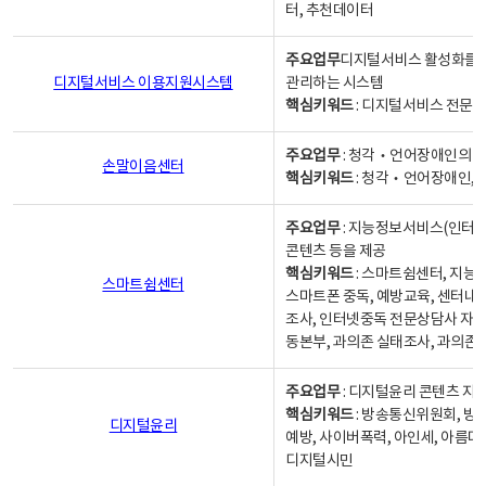
터, 추천데이터
주요업무
디지털서비스 활성화를 위
디지털서비스 이용지원시스템
관리하는 시스템
핵심키워드
: 디지털서비스 전문계
주요업무
: 청각‧언어장애인의 
손말이음센터
핵심키워드
: 청각‧언어장애인, 
주요업무
: 지능정보서비스(인터넷
콘텐츠 등을 제공
핵심키워드
: 스마트쉼센터, 지능
스마트쉼센터
스마트폰 중독, 예방교육, 센터내
조사, 인터넷중독 전문상담사 자격
동본부, 과의존 실태조사, 과의존
주요업무
: 디지털윤리 콘텐츠 지원
핵심키워드
: 방송통신위원회, 방
디지털윤리
예방, 사이버폭력, 아인세, 아름다
디지털시민