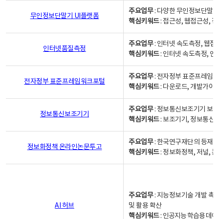
주요업무
: 다양한 무인정보단말기
무인정보단말기 UI플랫폼
핵심키워드
: 접근성, 웹접근성,
주요업무
: 인터넷 속도측정, 웹접
인터넷품질측정
핵심키워드
: 인터넷 속도측정, 
주요업무
: 전자정부 표준프레임워
전자정부 표준프레임워크포털
핵심키워드
: 다운로드, 개발가이
주요업무
: 정보통신보조기기 보급
정보통신보조기기
핵심키워드
: 보조기기, 정보통신
주요업무
: 한국연구재단의 등재
정보화정책 온라인논문투고
핵심키워드
: 정보화정책, 저널, 논문,
주요업무
: 지능정보기술 개발 촉
AI 허브
및 활용 확산
핵심키워드
:
인공지능 학습용 데이터,