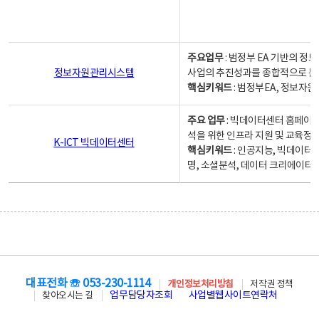
주요업무
: 범정부 EA 기반의 
정보자원관리시스템
사업의 추진성과를 종합적으로 분
핵심키워드
: 범정부EA, 정보
주요 업무
: 빅데이터센터 홈페이지
석을 위한 인프라 지원 및 교육정보
K-ICT 빅데이터센터
핵심키워드
: 인공지능, 빅데이터
명, 소셜분석, 데이터 크리에이터 
대표전화 ☏ 053-230-1114
개인정보처리방침
저작권 정책
업무담당자조회
사업별웹사이트연락처
찾아오시는 길