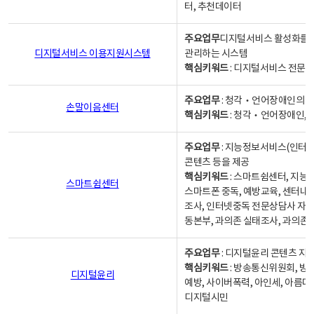
터, 추천데이터
주요업무
디지털서비스 활성화를 위
디지털서비스 이용지원시스템
관리하는 시스템
핵심키워드
: 디지털서비스 전문계
주요업무
: 청각‧언어장애인의 
손말이음센터
핵심키워드
: 청각‧언어장애인, 
주요업무
: 지능정보서비스(인터넷
콘텐츠 등을 제공
핵심키워드
: 스마트쉼센터, 지능
스마트쉼센터
스마트폰 중독, 예방교육, 센터내
조사, 인터넷중독 전문상담사 자격
동본부, 과의존 실태조사, 과의존
주요업무
: 디지털윤리 콘텐츠 지원
핵심키워드
: 방송통신위원회, 방
디지털윤리
예방, 사이버폭력, 아인세, 아름다
디지털시민