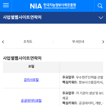
본
전
전체메뉴 열기
검
한국지능정보사회진흥원
문
체
바
메
로
뉴
가
바
사업별웹사이트연락처
기
로
가
기
조직도
조직도
부서안내
사업별웹사이트연락처
사업별웹사이트연락처
사업별웹사이트연락처 - 포털, 주요업무및 핵심키워드, 소관부서 및 담당자, 대표전화로 구성됨
포털
주요업무
: 우수한IT인력을 선발
감리사포털
핵심키워드
: 정보시스템감리사, 
주요업무
: 각 기관이 생성 및 
제공
공공데이터포털
핵심키워드
: 공공데이터, 개방, 