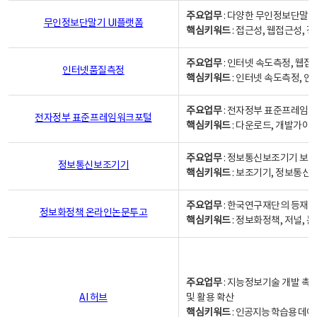
주요업무
: 다양한 무인정보단말기
무인정보단말기 UI플랫폼
핵심키워드
: 접근성, 웹접근성,
주요업무
: 인터넷 속도측정, 웹접
인터넷품질측정
핵심키워드
: 인터넷 속도측정, 
주요업무
: 전자정부 표준프레임워
전자정부 표준프레임워크포털
핵심키워드
: 다운로드, 개발가이
주요업무
: 정보통신보조기기 보급
정보통신보조기기
핵심키워드
: 보조기기, 정보통신
주요업무
: 한국연구재단의 등재
정보화정책 온라인논문투고
핵심키워드
: 정보화정책, 저널, 논문,
주요업무
: 지능정보기술 개발 촉
AI 허브
및 활용 확산
핵심키워드
:
인공지능 학습용 데이터,