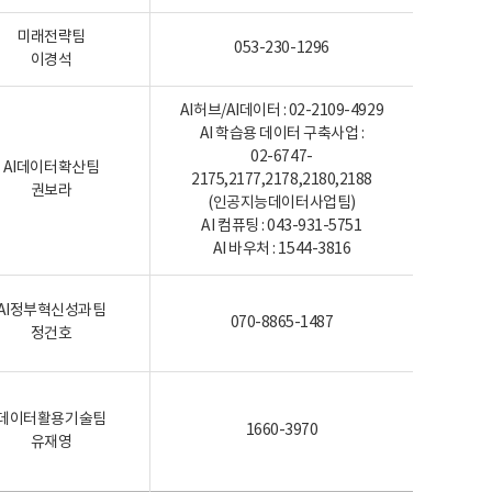
미래전략팀
053-230-1296
이경석
AI허브/AI데이터 : 02-2109-4929
AI 학습용 데이터 구축사업 :
02-6747-
AI데이터확산팀
2175,2177,2178,2180,2188
권보라
(인공지능데이터사업팀)
AI 컴퓨팅 : 043-931-5751
AI 바우처 : 1544-3816
AI정부혁신성과팀
070-8865-1487
정건호
데이터활용기술팀
1660-3970
유재영