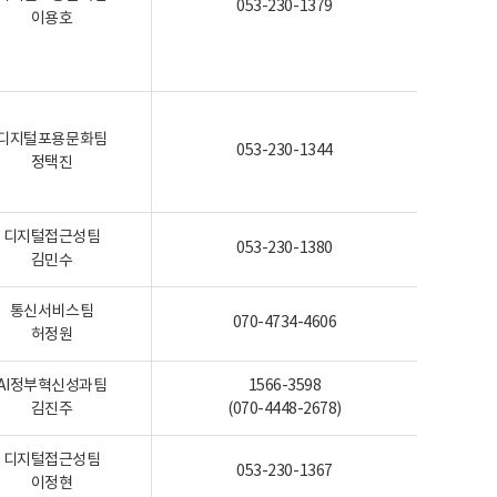
053-230-1379
이용호
디지털포용문화팀
053-230-1344
정택진
디지털접근성팀
053-230-1380
김민수
통신서비스팀
070-4734-4606
허정원
AI정부혁신성과팀
1566-3598
김진주
(070-4448-2678)
디지털접근성팀
053-230-1367
이정현