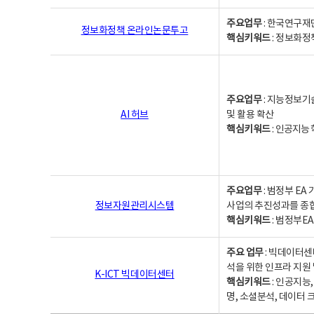
주요업무
: 한국연구재
정보화정책 온라인논문투고
핵심키워드
: 정보화정책,
주요업무
: 지능정보기
AI 허브
및 활용 확산
핵심키워드
:
인공지능 학
주요업무
: 범정부 E
정보자원관리시스템
사업의 추진성과를 종
핵심키워드
: 범정부E
주요 업무
: 빅데이터센
석을 위한 인프라 지원 
K-ICT 빅데이터센터
핵심키워드
: 인공지능
명, 소셜분석, 데이터 