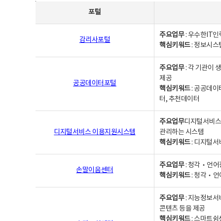
사업별웹사이트연락처 - 포털, 주요업무및 핵심키워드, 소관부서 및 담당자, 대표전화로 구성됨
포털
주요업무
: 우수한IT
감리사포털
핵심키워드
: 정보시스
주요업무
: 각 기관이
제공
공공데이터포털
핵심키워드
: 공공데이
터, 추천데이터
주요업무
디지털서비스 
디지털서비스 이용지원시스템
관리하는 시스템
핵심키워드
: 디지털서
주요업무
: 청각‧언어
손말이음센터
핵심키워드
: 청각‧언
주요업무
: 지능정보서
콘텐츠 등을 제공
핵심키워드
: 스마트쉼