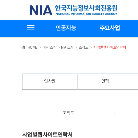
본
전
한국지능정보사회진흥원
문
체
바
메
로
뉴
가
바
전체메뉴보기
기
로
인공지능
주요사업
가
기
>
>
>
>
HOME
기관소개
NIA 소개
조직도
사업별웹사이트연락처
인사말
연혁
조직도
조직도
사업별웹사이트연락처
사업별웹사이트연락처