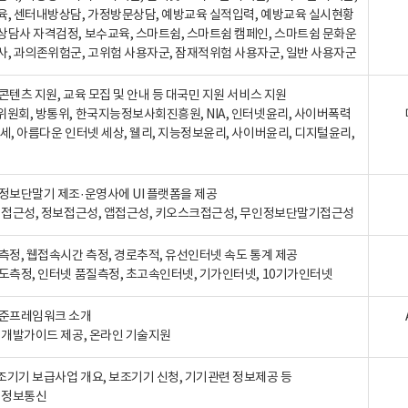
육, 센터내방상담, 가정방문상담, 예방교육 실적입력, 예방교육 실시현황
상담사 자격검정, 보수교육, 스마트쉼, 스마트쉼 캠페인, 스마트쉼 문화운
사, 과의존위험군, 고위험 사용자군, 잠재적위험 사용자군, 일반 사용자군
콘텐츠 지원, 교육 모집 및 안내 등 대국민 지원 서비스 지원
위원회, 방통위, 한국지능정보사회진흥원, NIA, 인터넷윤리, 사이버폭력
세, 아름다운 인터넷 세상, 웰리, 지능정보윤리, 사이버윤리, 디지털윤리,
인정보단말기 제조·운영사에 UI 플랫폼을 제공
 웹접근성, 정보접근성, 앱접근성, 키오스크접근성, 무인정보단말기접근성
도측정, 웹접속시간 측정, 경로추적, 유선인터넷 속도 통계 제공
속도측정, 인터넷 품질측정, 초고속인터넷, 기가인터넷, 10기가인터넷
표준프레임워크 소개
, 개발가이드 제공, 온라인 기술지원
조기기 보급사업 개요, 보조기기 신청, 기기관련 정보제공 등
, 정보통신