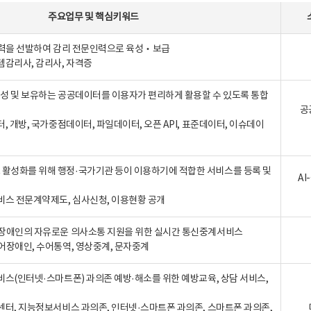
주요업무
및
핵심키워드
인력을 선발하여 감리 전문인력으로 육성‧보급
템감리사, 감리사, 자격증
 생성 및 보유하는 공공데이터를 이용자가 편리하게 활용할 수 있도록 통합
공
터, 개방, 국가중점데이터, 파일데이터, 오픈 API, 표준데이터, 이슈데이
활성화를 위해 행정·국가기관 등이 이용하기에 적합한 서비스를 등록 및
A
비스 전문계약제도, 심사신청, 이용현황 공개
장애인의 자유로운 의사소통 지원을 위한 실시간 통신중계서비스
어장애인, 수어통역, 영상중계, 문자중계
비스(인터넷·스마트폰) 과의존 예방·해소를 위한 예방교육, 상담 서비스,
센터, 지능정보서비스 과의존, 인터넷·스마트폰 과의존, 스마트폰 과의존,