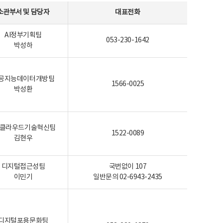
소관부서 및 담당자
대표전화
AI정부기획팀
053-230-1642
박성하
공지능데이터개방팀
1566-0025
박성환
I-클라우드기술혁신팀
1522-0089
김현우
디지털접근성팀
국번없이 107
이민기
일반문의 02-6943-2435
디지털포용문화팀