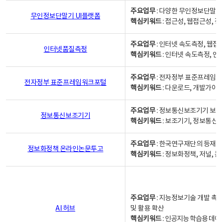
주요업무
: 다양한 무인정보단말기
무인정보단말기 UI플랫폼
핵심키워드
: 접근성, 웹접근성,
주요업무
: 인터넷 속도측정, 웹접
인터넷품질측정
핵심키워드
: 인터넷 속도측정, 
주요업무
: 전자정부 표준프레임워
전자정부 표준프레임워크포털
핵심키워드
: 다운로드, 개발가이
주요업무
: 정보통신보조기기 보급
정보통신보조기기
핵심키워드
: 보조기기, 정보통신
주요업무
: 한국연구재단의 등재
정보화정책 온라인논문투고
핵심키워드
: 정보화정책, 저널, 논문,
주요업무
: 지능정보기술 개발 촉
AI 허브
및 활용 확산
핵심키워드
:
인공지능 학습용 데이터,