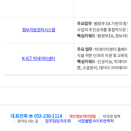
주요업무
: 범정부 EA 기반의 
정보자원관리시스템
사업의 추진성과를 종합적으로 분
핵심키워드
: 범정부EA, 정보
주요 업무
: 빅데이터센터 홈페이지
석을 위한 인프라 지원 및 교육정보
K-ICT 빅데이터센터
핵심키워드
: 인공지능, 빅데이터
명, 소셜분석, 데이터 크리에이터 
대표전화 ☏ 053-230-1114
개인정보처리방침
저작권 정책
업무담당자조회
사업별웹사이트연락처
찾아오시는 길