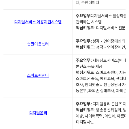
터, 추천데이터
주요업무
디지털서비스 활성화를 위
디지털서비스 이용지원시스템
관리하는 시스템
핵심키워드
: 디지털서비스 전문계
주요업무
: 청각‧언어장애인의 
손말이음센터
핵심키워드
: 청각‧언어장애인, 
주요업무
: 지능정보서비스(인터넷
콘텐츠 등을 제공
핵심키워드
: 스마트쉼센터, 지능
스마트쉼센터
스마트폰 중독, 예방교육, 센터내
조사, 인터넷중독 전문상담사 자격
동본부, 과의존 실태조사, 과의존
주요업무
: 디지털윤리 콘텐츠 지원
핵심키워드
: 방송통신위원회, 방
디지털윤리
예방, 사이버폭력, 아인세, 아름다
디지털시민