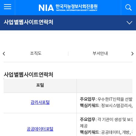
본
전
전체메뉴 열기
검
한국지능정보사회진흥원
문
체
바
메
로
뉴
가
바
사업별웹사이트연락처
기
로
가
기
조직도
조직도
부서안내
사업별웹사이트연락처
사업별웹사이트연락처
사업별웹사이트연락처 - 포털, 주요업무및 핵심키워드, 소관부서 및 담당자, 대표전화로 구성됨
포털
주요업무
: 우수한IT인력을 선발
감리사포털
핵심키워드
: 정보시스템감리사, 
주요업무
: 각 기관이 생성 및 
제공
공공데이터포털
핵심키워드
: 공공데이터, 개방, 