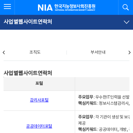
본
전
전체메뉴 열기
검
한국지능정보사회진흥원
문
체
바
메
로
뉴
가
바
사업별웹사이트연락처
기
로
가
기
조직도
조직도
부서안내
사업별웹사이트연락처
사업별웹사이트연락처
사업별웹사이트연락처 - 포털, 주요업무및 핵심키워드, 소관부서 및 담당자, 대표전화로 구성됨
포털
주요업무
: 우수한IT인력을 선발
감리사포털
핵심키워드
: 정보시스템감리사, 
주요업무
: 각 기관이 생성 및 
제공
공공데이터포털
핵심키워드
: 공공데이터, 개방, 