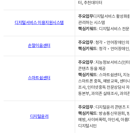
터, 추천데이터
주요업무
디지털서비스 활성화를 위
디지털서비스 이용지원시스템
관리하는 시스템
핵심키워드
: 디지털서비스 전문계
주요업무
: 청각‧언어장애인의 
손말이음센터
핵심키워드
: 청각‧언어장애인, 
주요업무
: 지능정보서비스(인터넷
콘텐츠 등을 제공
핵심키워드
: 스마트쉼센터, 지능
스마트쉼센터
스마트폰 중독, 예방교육, 센터내
조사, 인터넷중독 전문상담사 자격
동본부, 과의존 실태조사, 과의존
주요업무
: 디지털윤리 콘텐츠 지원
핵심키워드
: 방송통신위원회, 방
디지털윤리
예방, 사이버폭력, 아인세, 아름다
디지털시민