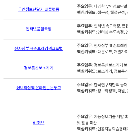
주요업무
: 다양한 무인정보단말기
무인정보단말기 UI플랫폼
핵심키워드
: 접근성, 웹접근성,
주요업무
: 인터넷 속도측정, 웹접
인터넷품질측정
핵심키워드
: 인터넷 속도측정, 
주요업무
: 전자정부 표준프레임워
전자정부 표준프레임워크포털
핵심키워드
: 다운로드, 개발가이
주요업무
: 정보통신보조기기 보급
정보통신보조기기
핵심키워드
: 보조기기, 정보통신
주요업무
: 한국연구재단의 등재
정보화정책 온라인논문투고
핵심키워드
: 정보화정책, 저널, 논문,
주요업무
: 지능정보기술 개발 촉
AI 허브
및 활용 확산
핵심키워드
:
인공지능 학습용 데이터,