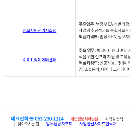
주요업무
: 범정부 EA 기반의 
정보자원관리시스템
사업의 추진성과를 종합적으로 분
핵심키워드
: 범정부EA, 정보
주요 업무
: 빅데이터센터 홈페이지
석을 위한 인프라 지원 및 교육정보
K-ICT 빅데이터센터
핵심키워드
: 인공지능, 빅데이터
명, 소셜분석, 데이터 크리에이터 
대표전화 ☏ 053-230-1114
개인정보처리방침
저작권 정책
업무담당자조회
사업별웹사이트연락처
찾아오시는 길